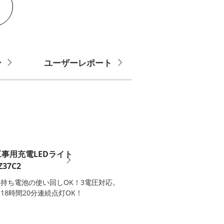
ン
ユーザーレポート
工事用充電LEDライト
Z37C2
手持ち電池の使い回しOK！3電圧対応。
18時間20分連続点灯OK！