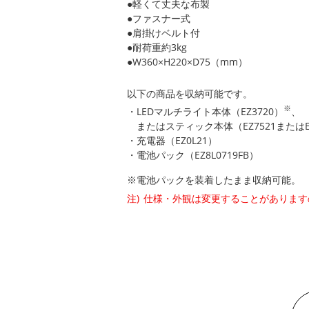
●軽くて丈夫な布製
●ファスナー式
●肩掛けベルト付
●耐荷重約3kg
●W360×H220×D75（mm）
以下の商品を収納可能です。
※
・LEDマルチライト本体（EZ3720）
、
またはスティック本体（EZ7521またはEZ
・充電器（EZ0L21）
・電池パック（EZ8L0719FB）
※電池パックを装着したまま収納可能。
仕様・外観は変更することがあります