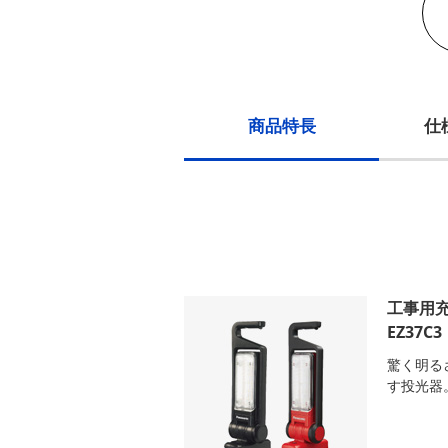
商品特長
仕
工事用充
EZ37C3
驚く明る
す投光器