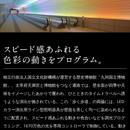
独立行政法人国立文化財機構が運営する歴史博物館「九州国立博物
館」。太宰府天満宮と博物館をつなぐ通路では、壁全面が四季や天
候をイメージしたあかりで覆われ、ひとときのタイムトラベルへ誘
うような演出が施されている。この「歩く歩道」の両脇には、LED
カラー演出用ライン型照明器具が壁面を美しく均一に染められるよ
うに配置され、スピード感あふれる動きや色合いなどを調光プログ
ラミング。1670万色の光を専用コントローラで制御している。動き