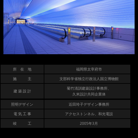
所 在 地
福岡県太宰府市
施 主
文部科学省独立行政法人国立博物館
菊竹清訓建築設計事務所、
建 築 設 計
久米設計共同企業体
照明デザイン
近田玲子デザイン事務所
電 気 工 事
アクセストンネル、和光電設
竣 工
2005年3月