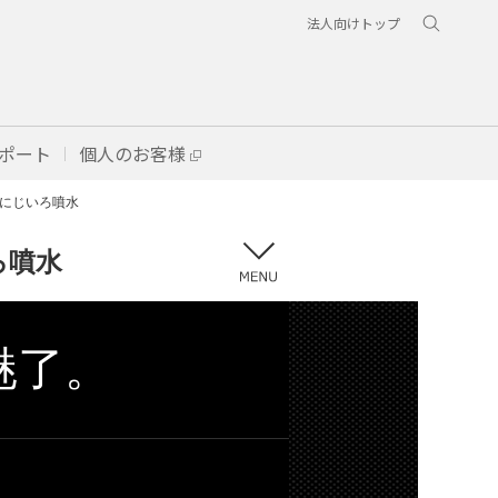
法人向けトップ
ポート
個人のお客様
 にじいろ噴水
ろ噴水
魅了。