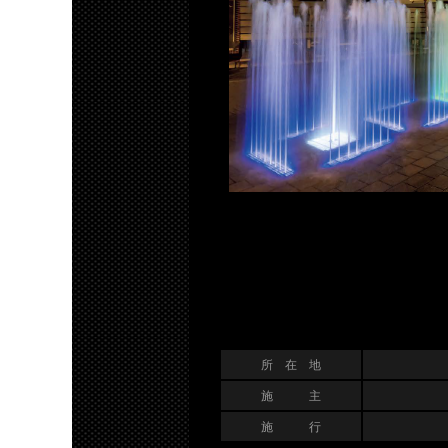
所 在 地
施 主
施 行