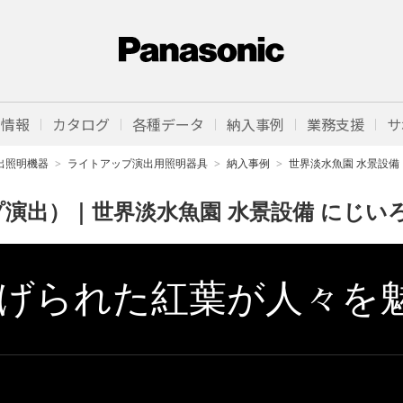
品情報
カタログ
各種データ
納入事例
業務支援
サ
出照明機器
ライトアップ演出用照明器具
納入事例
世界淡水魚園 水景設備
演出）｜世界淡水魚園 水景設備 にじい
げられた紅葉が人々を