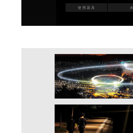
使 用 器 具
水