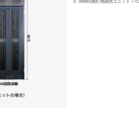
※ 3kW白熱灯用調光ユニット＜1