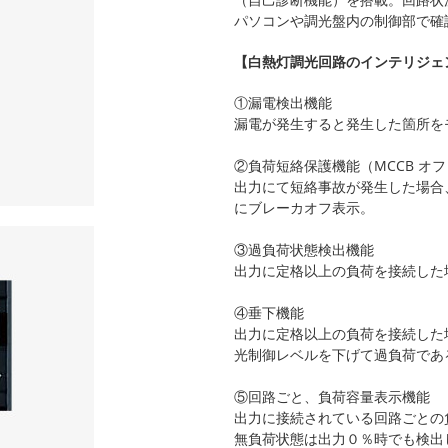
パソコンや調光盤内の制御部で確
【白熱灯調光回路のインテリジェ
①漏電検出機能
漏電が発生すると発生した箇所を
②負荷短絡保護機能（MCCB オフ
出力にて短絡事故が発生した場合
にブレーカオフ表示。
③過負荷状態検出機能
出力に定格以上の負荷を接続した
④垂下機能
出力に定格以上の負荷を接続した場
光制御レベルを下げて過負荷であ
⑤回路ごと、負荷容量表示機能
出力に接続されている回路ごとの
無負荷状態は出力０％時でも検出