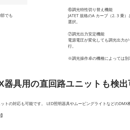
⑥調光特性切り替え機能
御部でも
JATET 規格のA カーブ（2. 3 
選択。
⑦調光出力安定機能
電源電圧が変化しても調光出力が
行。
※調光操作卓の機種によっては別
MX器具用の直回路ユニットも検出
ットの対応も可能です。 LED照明器具やムービングライトなどのDM
能】