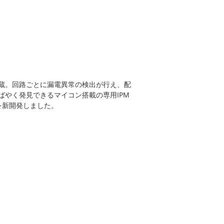
蔵。回路ごとに漏電異常の検出が行え、配
ばやく発見できるマイコン搭載の専用IPM
ule ）を新開発しました。