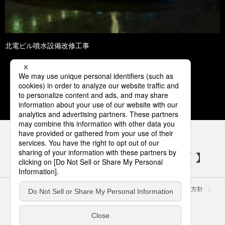
北電ビル噴水設備改修工事
1
2
3
4
5
パナソニックの電気設備 SNSアカウント
サイトのご利用にあたって
クッキーポリシー
個人情報保護方針
パナソニック ホールディングス
Area/Country