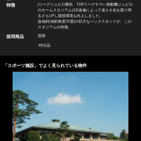
Jリーグジュビロ磐田、TOPリーグヤマハ発動機ジュビロ
特徴
のホームスタジアムLED改修によって省エネ化を図り明
るさもUPし競技環境も向上しました。
急傾斜(傾斜角度35度)の巨大なバックスタンドが、この
スタジアムの特徴。
照明
採用商品
特注品
「
スポーツ施設
」でよく見られている物件