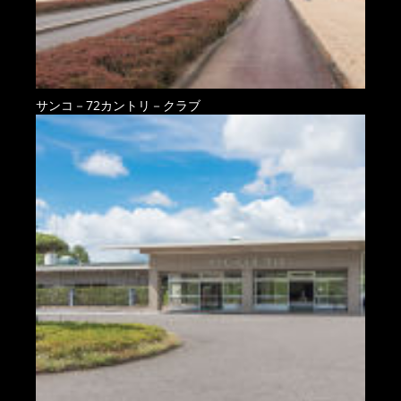
サンコ－72カントリ－クラブ