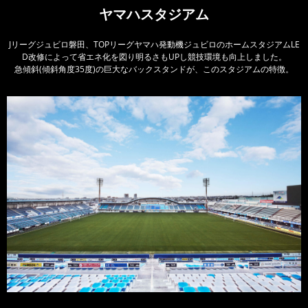
ヤマハスタジアム
Jリーグジュビロ磐田、TOPリーグヤマハ発動機ジュビロのホームスタジアムLE
D改修によって省エネ化を図り明るさもUPし競技環境も向上しました。
急傾斜(傾斜角度35度)の巨大なバックスタンドが、このスタジアムの特徴。