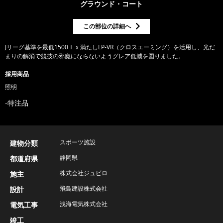
グラウンド・コート
この部位の詳細へ
Jリーグ基準を最低1500ｌｘ満たしLP-VR（クロスエーミング）を活用し、光だ
まりの解消で競技の邪魔にならないようグレア低減を図りました。
採用商品
照明
特注品
スポーツ施設
建物分類
静岡県
都道府県
株式会社ジュビロ
施主
飛島建設株式会社
設計
浅海電気株式会社
電気工事
竣工