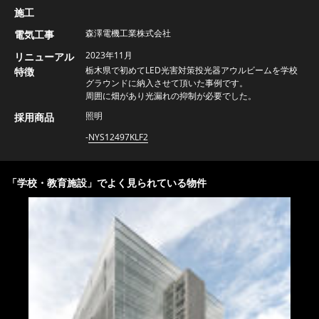
施工
森澤電機工業株式会社
電気工事
2023年11月
リニューアル
栃木県で初めてLED光害対策投光器アウルビームを学校
特徴
グラウンドに納入させて頂いた事例です。
周囲に畑があり光漏れの抑制が必要でした。
照明
採用商品
NYS12497KLF2
「
学校・教育施設
」でよく見られている物件