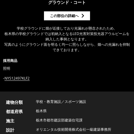
グラウンド・コート
この部位の詳細へ
学校グラウンドに畑が近接しており光漏れが懸念されたため、
栃木県の学校グラウンドでは初納入となるLED光害対策投光器アウルビームを
納入した事例となります。
写真のようにグラウンド面を明るく均一に照らしながら、畑への光漏れを抑制
できております。
採用商品
照明
NYS12497KLF2
学校・教育施設／スポーツ施設
建物分類
栃木県
都道府県
栃木市都市建設部建築住宅課
施主
オリエンタル技術開発株式会社一級建築事務所
設計