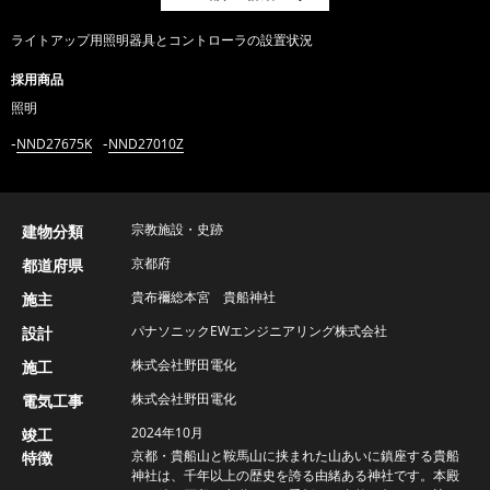
ライトアップ用照明器具とコントローラの設置状況
採用商品
照明
NND27675K
NND27010Z
宗教施設・史跡
建物分類
京都府
都道府県
貴布禰総本宮 貴船神社
施主
パナソニックEWエンジニアリング株式会社
設計
株式会社野田電化
施工
株式会社野田電化
電気工事
2024年10月
竣工
京都・貴船山と鞍馬山に挟まれた山あいに鎮座する貴船
特徴
神社は、千年以上の歴史を誇る由緒ある神社です。本殿