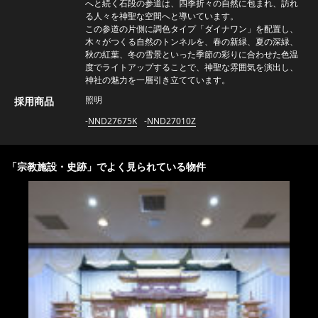
へと続く石段の参道は、四季折々の自然に包まれ、訪れ
る人々を神聖な空間へと導いています。
この参道の片側に調色タイプ「ダイナワン」を配置し、
木々がつくる自然のトンネルを、春の新緑、夏の深緑、
秋の紅葉、冬の雪景といった季節の彩りに合わせた色温
度でライトアップすることで、神聖な雰囲気を演出し、
神社の魅力を一層引き立てています。
照明
採用商品
NND27675K
NND27010Z
「
宗教施設・史跡
」でよく見られている物件