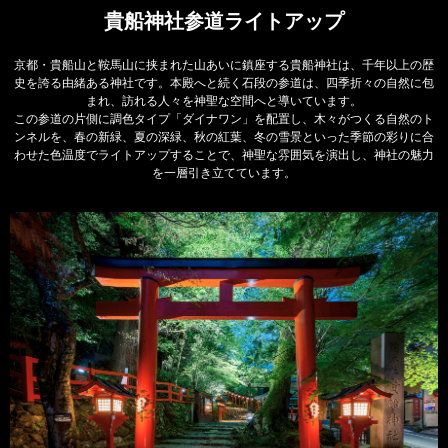
貴船神社参道ライトアップ
京都・貴船山と鞍馬山に挟まれた山あいに鎮座する貴船神社は、千年以上の歴
史を誇る由緒ある神社です。本殿へと続く石段の参道は、四季折々の自然に包
まれ、訪れる人々を神聖な空間へと導いています。
この参道の片側に調色タイプ「ダイナワン」を配置し、木々がつくる自然のト
ンネルを、春の新緑、夏の深緑、秋の紅葉、冬の雪景といった季節の彩りに合
わせた色温度でライトアップすることで、神聖な雰囲気を演出し、神社の魅力
を一層引き立てています。