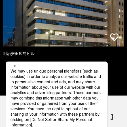
明治安田広島ビル
1
2
3
4
5
パナソニックの電気設備 SNSアカウント