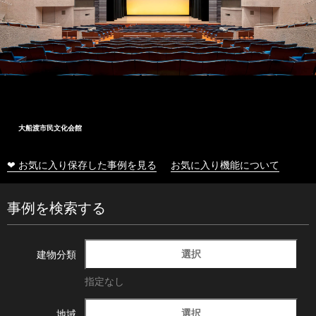
大船渡市民文化会館
❤ お気に入り保存した事例を見る
お気に入り機能について
事例を検索する
選択
建物分類
指定なし
選択
地域