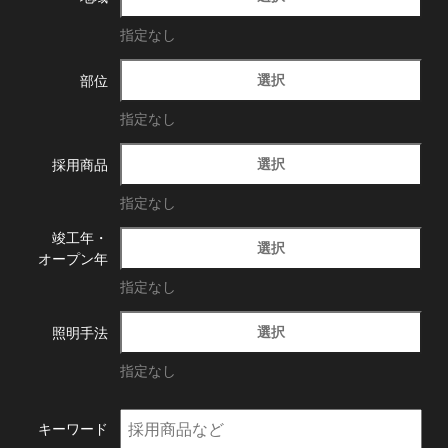
指定なし
選択
部位
指定なし
選択
採用商品
指定なし
竣工年・
選択
オープン年
指定なし
選択
照明手法
指定なし
キーワード