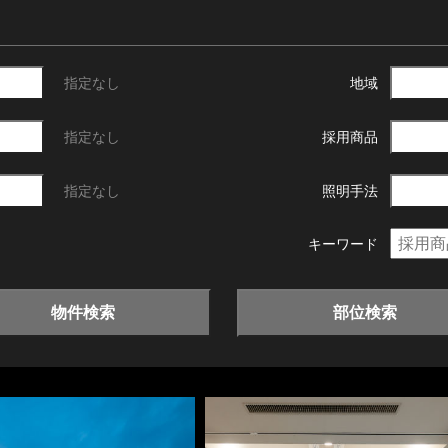
指定なし
地域
指定なし
採用商品
指定なし
照明手法
キーワード
物件検索
部位検索