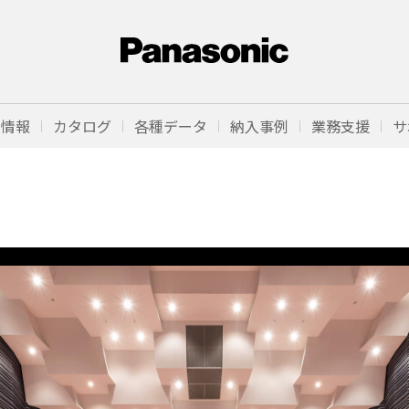
品情報
カタログ
各種データ
納入事例
業務支援
サ