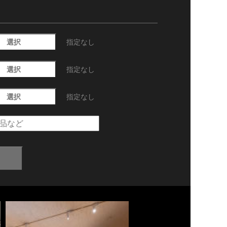
選択
指定なし
選択
指定なし
選択
指定なし