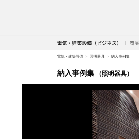
電気・建築設備（ビジネス）
商
電気・建築設備
照明器具
納入事例集
納入事例集
（照明器具）