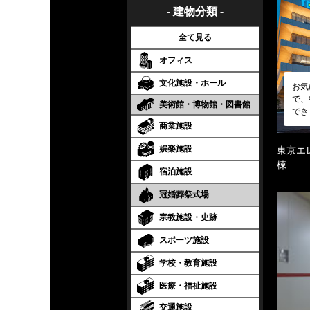
- 建物分類 -
全て見る
オフィス
文化施設・ホール
お気
で、
美術館・博物館・図書館
でき
商業施設
娯楽施設
東京エ
棟
宿泊施設
冠婚葬祭式場
宗教施設・史跡
スポーツ施設
学校・教育施設
医療・福祉施設
交通施設