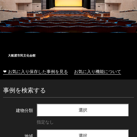
大船渡市民文化会館
❤ お気に入り保存した事例を見る
お気に入り機能について
事例を検索する
選択
建物分類
指定なし
選択
地域