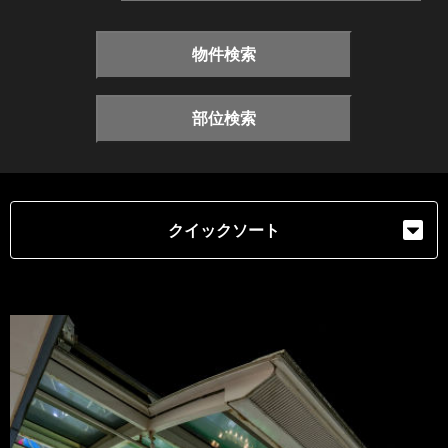
物件検索
部位検索
クイックソート