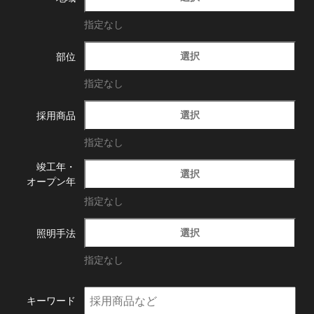
指定なし
選択
部位
指定なし
選択
採用商品
指定なし
竣工年・
選択
オープン年
指定なし
選択
照明手法
指定なし
キーワード