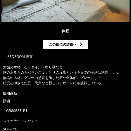
住居
この部位の詳細へ
～ BEDROOM 寝室 ～
無垢の木材・石・タイル・塗り壁など
感のあるものをバランスよくとり入れるという今までの手法は踏襲しつつ
無垢の木材にグレーの塗装を施した床や全体的にグレーにして
明度を押さえた壁・天井など新しいデザインにも挑戦している。
採用商品
照明
LGB80625LB1
スイッチ・コンセント
SO-STYLE