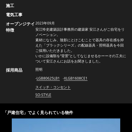
施工
電気工事
2023年09月
オープンジテイ
安江怜史建築設計事務所の建築家 安江さんがご自宅をリ
特徴
ノベーション。
素材になじみ、陰影にとけこむことで器具の存在感を抑
えた「ブラックシリーズ」の配線器具・照明器具を今回
ご採用いただきました。
いかに設備類を“背景”としてなじませるかーーその工夫に
ついて安江さんにお話をお聞きしました。
照明
採用商品
LGB80625LB1
XLGB1608CE1
スイッチ・コンセント
SO-STYLE
「
戸建住宅
」でよく見られている物件