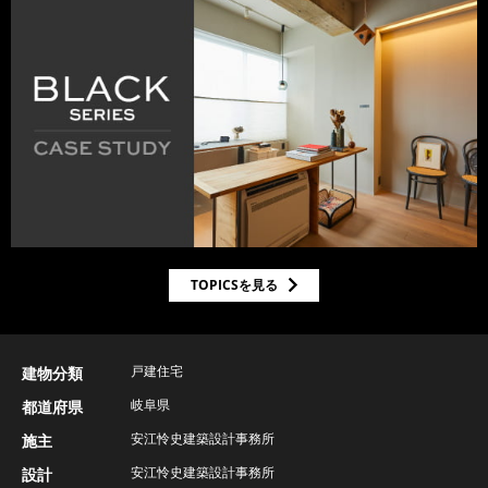
TOPICSを見る
戸建住宅
建物分類
岐阜県
都道府県
安江怜史建築設計事務所
施主
安江怜史建築設計事務所
設計