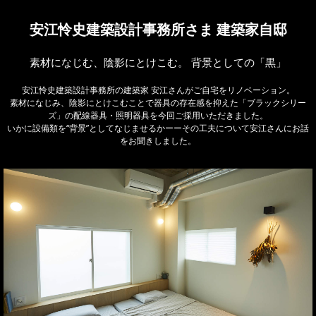
安江怜史建築設計事務所さま 建築家自邸
素材になじむ、陰影にとけこむ。 背景としての「黒」
安江怜史建築設計事務所の建築家 安江さんがご自宅をリノベーション。
素材になじみ、陰影にとけこむことで器具の存在感を抑えた「ブラックシリー
ズ」の配線器具・照明器具を今回ご採用いただきました。
いかに設備類を“背景”としてなじませるかーーその工夫について安江さんにお話
をお聞きしました。