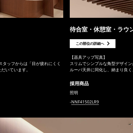
待合室・休憩室・ラウ
この部位の詳細へ
【器具アップ写真】
院スタッフからは「目が疲れにくく
スリムでシンプルな角型デザイン
ただいています。
ルーバ天井に同化し、納まり良く
採用商品
照明
NNF41502LR9