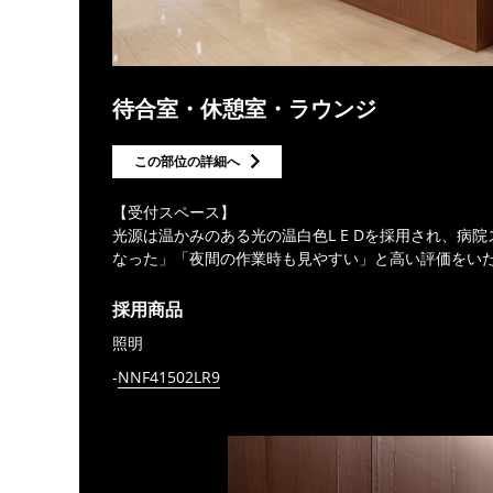
待合室・休憩室・ラウンジ
この部位の詳細へ
【受付スペース】
光源は温かみのある光の温白色L E Dを採用され、病
なった」「夜間の作業時も見やすい」と高い評価をい
採用商品
照明
NNF41502LR9