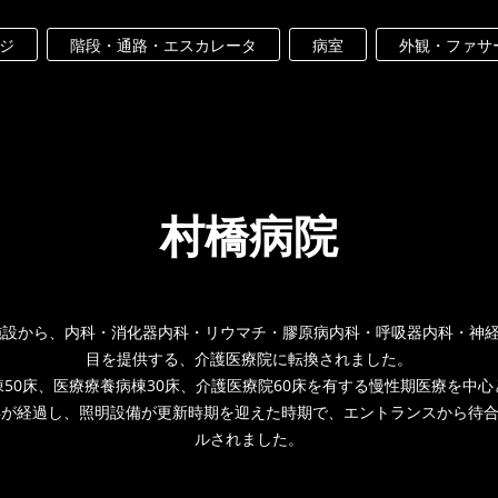
ジ
階段・通路・エスカレータ
病室
外観・ファサ
村橋病院
健施設から、内科・消化器内科・リウマチ・膠原病内科・呼吸器内科・神
目を提供する、介護医療院に転換されました。
50床、医療療養病棟30床、介護医療院60床を有する慢性期医療を中
年が経過し、照明設備が更新時期を迎えた時期で、エントランスから待
ルされました。