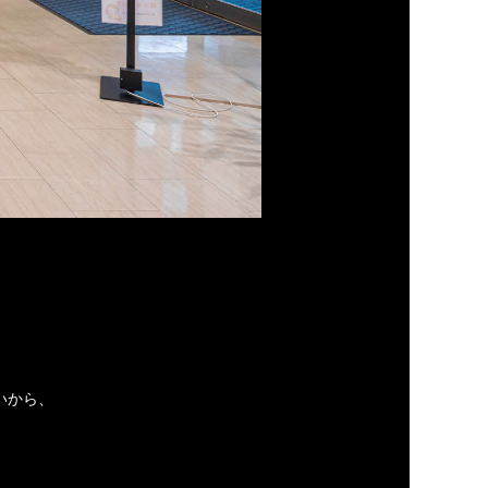
いから、
。