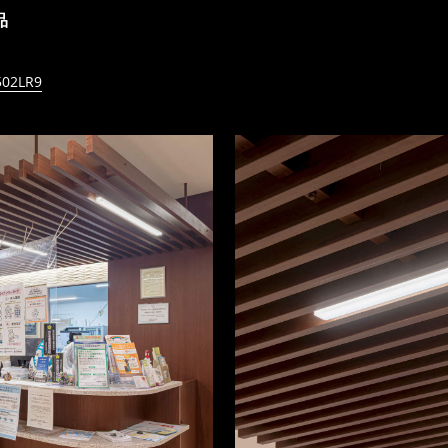
品
02LR9