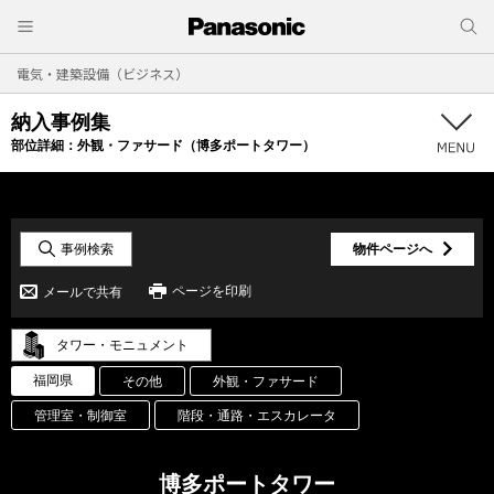
電気・建築設備（ビジネス）
納入事例集
部位詳細：
外観・ファサード（博多ポートタワー）
事例検索
物件ページへ
ページを印刷
メールで共有
タワー・モニュメント
福岡県
その他
外観・ファサード
管理室・制御室
階段・通路・エスカレータ
博多ポートタワー