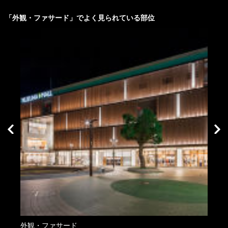
「
外観・ファサード
」でよく見られている部位
外観・ファサード
外観