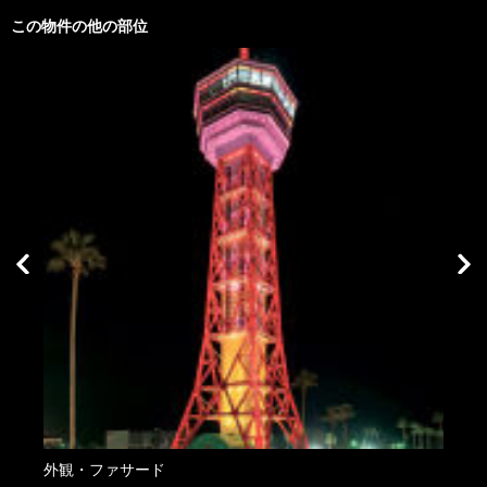
この物件の他の部位
外観・ファサード
外観