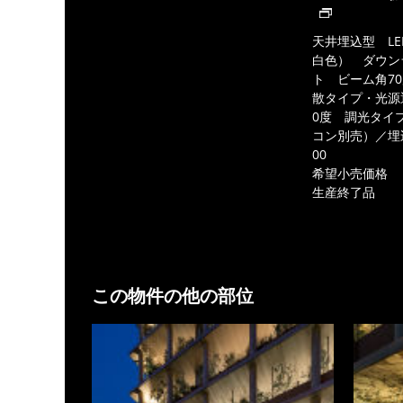
天井埋込型 LE
白色） ダウン
ト ビーム角7
散タイプ・光源
0度 調光タイ
コン別売）／埋
00
希望小売価格
生産終了品
この物件の他の部位