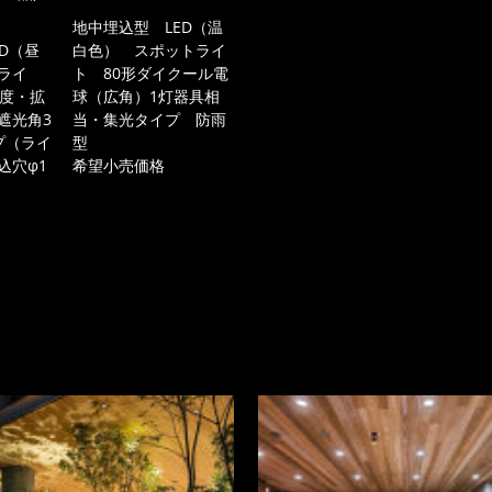
地中埋込型 LED（温
D（昼
白色） スポットライ
ライ
ト 80形ダイクール電
0度・拡
球（広角）1灯器具相
遮光角3
当・集光タイプ 防雨
プ（ライ
型
込穴φ1
希望小売価格