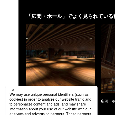
「
広間・ホール
」でよく見られている
広間・ホール
広間・