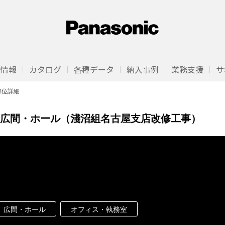
品情報
カタログ
各種データ
納入事例
業務支援
サ
部位詳細
広間・ホール（淺沼組名古屋支店改修工事）
広間・ホール
オフィス・執務室