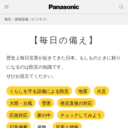
電気・建築設備（ビジネス）
【毎日の備え】
歴史上毎日災害が起きてきた日本。もしものときに頼り
になるのは防災の知識です。
ぜひお役立てください。
くらしを守る設備による防災
地震
火災
大雨・台風
雪害
発災直後の対応
応急対応
家の中
チェックしてみよう
日常備蓄
避難
災害と情報