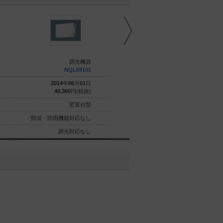
調光機器
調光機器
NQL69101
NQ23111
2014
年
06
月
01
日
2015
年
07
月
01
日
40,300
円(税抜)
51,600
円(税抜)
壁直付型
壁直付型
防湿・防雨機能対応なし
防湿・防雨機能対応なし
調光対応なし
調光対応なし