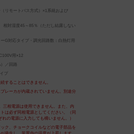
（リモートバス方式）×1系統および
 相対湿度45～85％（ただし結露しない
ャーG対応タイプ・調光回路数：白熱灯用
00V用×12
A）／回路
イプ
接続することはできません。
はブレーカが内蔵されていません。別途分
。三相電源は使用できません。また、内
ットは必ず同相電源としてください。（同
れぞれの電源に入力しても構いません。）
アック、チョークコイルなどの電子部品を
熱が発生し、装置内の温度が上昇します。