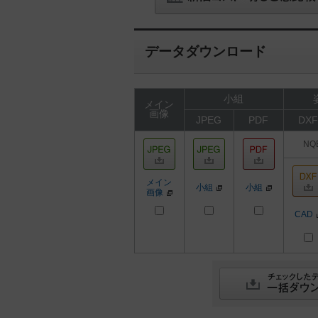
データダウンロード
小組
メイン
画像
JPEG
PDF
DXF
NQ
メイン
小組
小組
画像
CAD