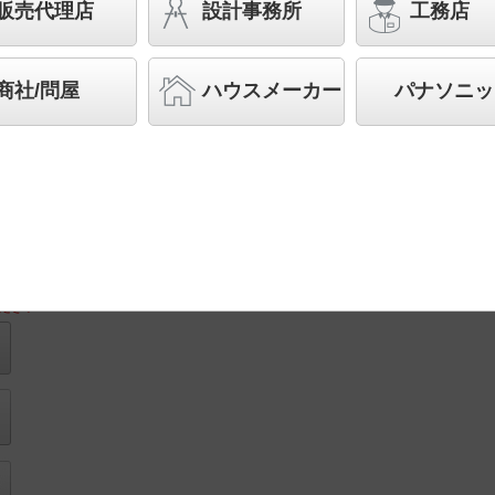
販売代理店
設計事務所
工務店
◆工場在庫品
◆希望小売価格 1,100,000 円（税抜）
商社/問屋
ハウスメーカー
パナソニッ
施設用寸法
図
ださい