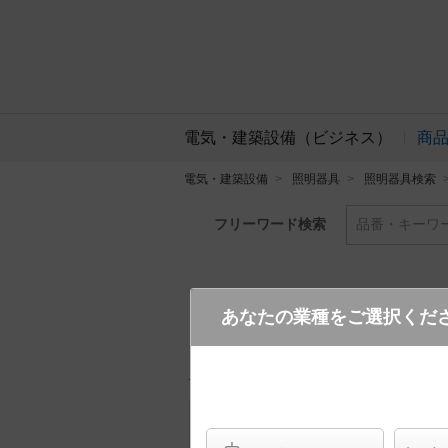
電気・建築設備（ビジネス）
商
電気・建築設備
照明器具
照明器具検索
フリーワード検索
品番・キーワ
あなたの業種をご選択くだ
NQE1200012U