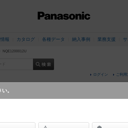
品情報
カタログ
各種データ
納入事例
業務支援
サ
NQE1200012U
ード
ログイン
ご利用
さい。
壁直付型 調光ユニットパネル12 シーンマ
数：白熱灯用12回路