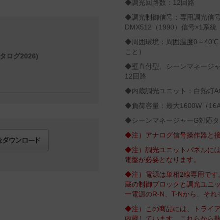
◆調光回路数：12回路
◆調光制御信号：専用調光信号
DMX512（1990）信号×1系統
◆周囲環境：周囲温度0～40℃
こと）
タログ2026)
◆壁直付型、シーンマネージ
12回路
◆内蔵調光ユニット：白熱灯AC1
◆負荷容量：最大1600W（16
◆シーンマネージャーG対応タ
◆注）アナログ信号操作器と
◆注）調光ユニットパネルに
電盤が必要となります。
◆注）電源は単相2線専用です
蔵の制御ブロックと調光ユニ
一電源のR-N、T-Nから、そ
◆注）この商品には、トライ
内蔵しています。これらから