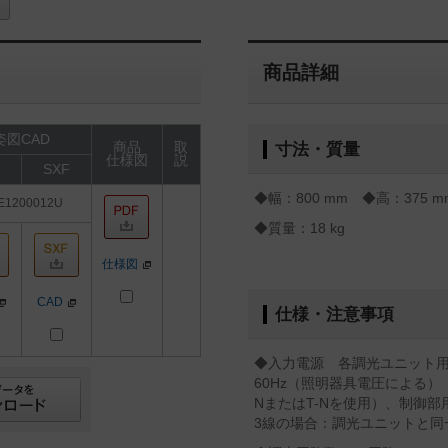
商品詳細
姿図CAD
商品
取
寸法・質量
仕様図
説
SXF
◆幅：800 mm ◆高：375 m
E1200012U
◆質量：18 kg
仕様図
CAD
仕様・注意事項
◆入力電源 各調光ユニット用：単
60Hz（照明器具電圧による）
NまたはT-Nを使用）、制御部用
3線の場合：調光ユニットと同一