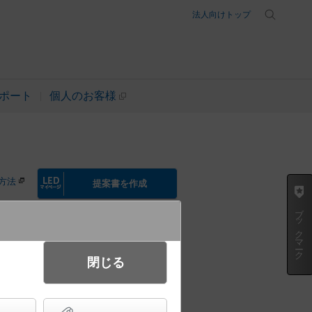
法人向けトップ
ポート
個人のお客様
方法
提案書を作成
ブックマーク
閉じる
ネージャーG対応タイプ・調光回路