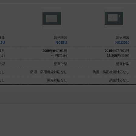
機器
調光機器
調光機器
12U
NQE8U
NK23010
1
日
2009
年
04
月
01
日
2015
年
07
月
01
日
抜)
---
円(税抜)
38,200
円(税抜)
付型
壁直付型
壁直付型
なし
防湿・防雨機能対応なし
防湿・防雨機能対応なし
なし
調光対応なし
調光対応なし