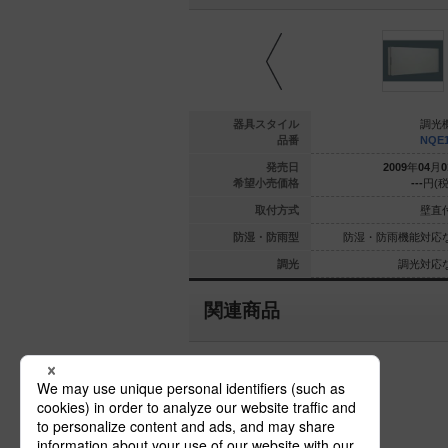
調光機器
調光機器
器具スタイル
調光
1201200U
NQE1212000U
品番
NQE
年
04
月
01
日
2009
年
04
月
01
日
発売日
2009
年
04
月
0
000
円(税抜)
1,420,000
円(税抜)
希望小売価格
---
円(税
壁直付型
壁直付型
取付方式
壁直
能対応なし
防湿・防雨機能対応なし
防湿・防雨型
防湿・防雨機能対応
光対応なし
調光対応なし
調光
調光対応
関連商品
その他の調光機器