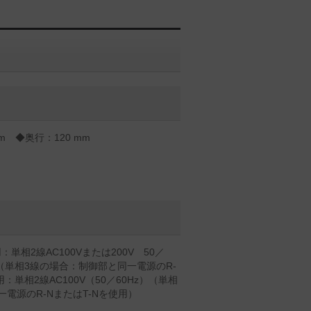
m ◆奥行：120 mm
相2線AC100Vまたは200V 50／
（単相3線の場合：制御部と同一電源のR-
：単相2線AC100V（50／60Hz）（単相
電源のR-NまたはT-Nを使用）