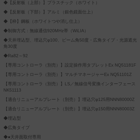
◆【反射板（上部）】プラスチック（ホワイト）
◆【反射板（下部）】アルミ（銀色鏡面仕上）
◆【枠】鋼板（ホワイトつや消し仕上）
◆制御方式：無線通信920MHz帯（WiLIA）
◆天井埋込型、埋込穴φ100、ビーム角50度・広角タイプ・光源遮光
角30度
◆Ra82～92
【専用コントローラ（別売）】設定操作用タブレットEx NQ51181F
【専用コントローラ（別売）】マルチマネージャーEx NQ51101Z
【専用コントローラ（別売）】LS／無線信号変換インターフェース
NK51113
【適合リニューアルプレート（別売）】埋込穴φ125用NNN80000Z
【適合リニューアルプレート（別売）】埋込穴φ150用NNN80003Z
◆埋込型
◆広角タイプ
◆●天井面取付専用