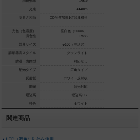
144.2
消費効率
148.9
1010
lm
光束
4140
lm
光灯FDL27形1
明るさ相当
CDM-R70形1灯器具相当
CDM-R70形1
灯器具相当
白色（4000K）
光色（色温度）
昼白色（5000K）
昼白色（5
Ra85
演色性
Ra85
φ100（埋込穴）
器具サイズ
φ100（埋込穴）
φ100
ダウンライト
詳細器具スタイル
ダウンライト
ダウ
対応なし
防湿・防雨型
対応なし
拡散タイプ
配光タイプ
広角タイプ
広
ホワイト反射板
反射板
ホワイト反射板
銀色鏡
調光対応なし
調光
調光対応
埋込高59
埋込高
埋込高117
埋
ホワイト
枠色
ホワイト
関連商品
LED（調色）以外を使用