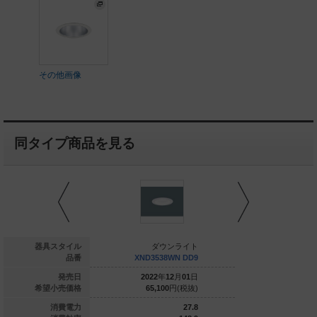
その他画像
同タイプ商品を見る
ダウンライト
器具スタイル
ダウンライト
ダウ
1039WWK LE9
品番
XND3538WN DD9
XND3538
026
年
06
月
01
日
発売日
2022
年
12
月
01
日
2022
年
1
21,800
円(税抜)
希望小売価格
65,100
円(税抜)
65,100
7
消費電力
27.8