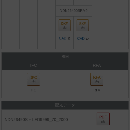
NDN26490SRM9
CAD
CAD
BIM
IFC
RFA
IFC
RFA
配光データ
NDN26490S + LED9999_70_2000