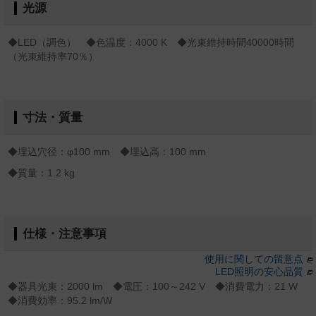
光源
◆LED（調色） ◆色温度：4000 K ◆光束維持時間40000時間
（光束維持率70％）
寸法・質量
◆埋込穴径：φ100 mm ◆埋込高：100 mm
◆質量：1.2 kg
仕様・注意事項
使用に関しての留意点
LED照明の安心品質
◆器具光束：2000 lm ◆電圧：100～242 V ◆消費電力：21 W
◆消費効率：95.2 lm/W