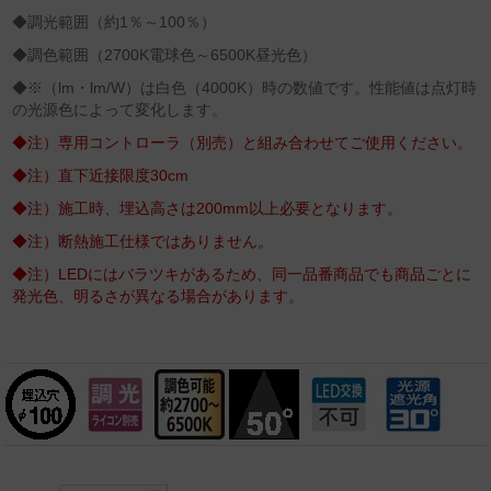
◆調光範囲（約1％～100％）
◆調色範囲（2700K電球色～6500K昼光色）
◆※（lm・lm/W）は白色（4000K）時の数値です。性能値は点灯時
の光源色によって変化します。
◆注）専用コントローラ（別売）と組み合わせてご使用ください。
◆注）直下近接限度30cm
◆注）施工時、埋込高さは200mm以上必要となります。
◆注）断熱施工仕様ではありません。
◆注）LEDにはバラツキがあるため、同一品番商品でも商品ごとに
発光色、明るさが異なる場合があります。