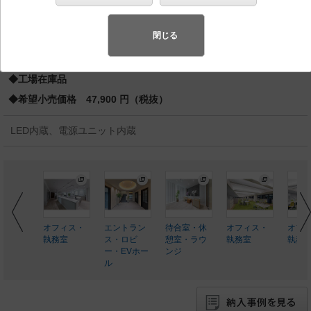
蛍光灯FHT42形1灯器具相当 LED 200形
バリュアブル商品
（省エネ・デザイン性・配光制御など様々なご
閉じる
要望にお応えできる商品群です。）
◆工場在庫品
◆希望小売価格 47,900 円（税抜）
LED内蔵、電源ユニット内蔵
水平面
オフィス・
エントラン
待合室・休
オフィス・
オフ
分布図
執務室
ス・ロビ
憩室・ラウ
執務室
執務
ー・EVホー
ンジ
ル