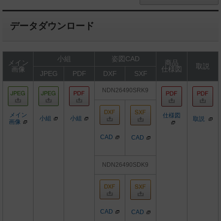
データダウンロード
小組
姿図CAD
メイン
商品
取説
画像
仕様図
JPEG
PDF
DXF
SXF
NDN26490SRK9
メイン
仕様図
小組
小組
取説
画像
CAD
CAD
NDN26490SDK9
CAD
CAD