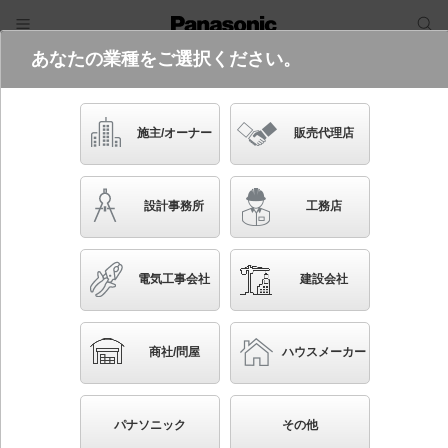
あなたの業種をご選択ください。
電気・建築設備（ビジネス）
フリーワード
品番・キーワード
検索
施主/オーナー
販売代理店
NDN26490S RK9
設計事務所
工務店
起動方式違いの商品を見る
電気工事会社
建設会社
ブックマーク
NEW
かんたん照度計算
商社/問屋
ハウスメーカー
天井埋込型 LED（調色） ダウンライト ビーム角50
度・広角タイプ・光源遮光角30度 調光タイプ（ライコ
パナソニック
その他
ン別売）・調色調光タイプ／埋込穴φ100 コンパクト形