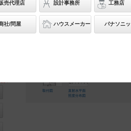
プ交換型 110Vダイクール電球60形1灯器具
販売代理店
設計事務所
工務店
◆工場在庫品
◆希望小売価格 23,600 円（税抜）
商社/問屋
ハウスメーカー
パナソニッ
【本体】LGS9004
【LEDランプ】LLD2020MN CE1
ランプ別梱包
ださい
取付図
直射水平面
照度分布図