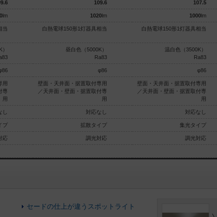
9.6
109.6
107.5
0
lm
1020
lm
1000
lm
相当
白熱電球150形1灯器具相当
白熱電球150形1灯器具相当
K）
昼白色（5000K）
温白色（3500K）
a83
Ra83
Ra83
φ86
φ86
φ86
専用
壁面・天井面・据置取付専用
壁面・天井面・据置取付専用
付専
／天井面・壁面・据置取付専
／天井面・壁面・据置取付専
用
用
用
なし
対応なし
対応なし
イプ
拡散タイプ
集光タイプ
対応
調光対応
調光対応
セードの仕上が違うスポットライト