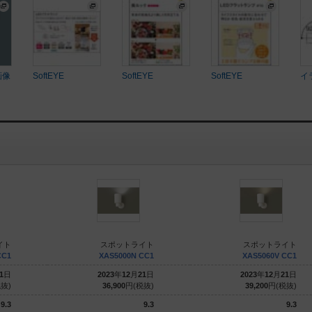
画像
SoftEYE
SoftEYE
SoftEYE
イ
イト
スポットライト
スポットライト
CC1
XAS5000N CC1
XAS5060V CC1
1
日
2023
年
12
月
21
日
2023
年
12
月
21
日
抜)
36,900
円(税抜)
39,200
円(税抜)
9.3
9.3
9.3