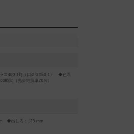
ス400 1灯（口金GX53-1） ◆色温
0000時間（光束維持率70％）
mm ◆出しろ：123 mm