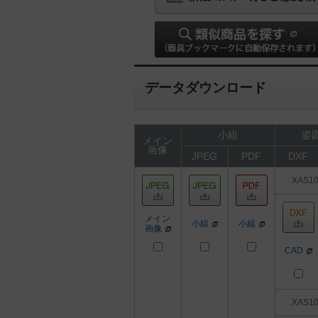
データダウンロード
小組
姿図
メイン
画像
JPEG
PDF
DXF
XAS1
メイン
小組
小組
画像
CAD
XAS1