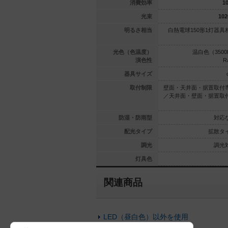
106
106
消費効率
10
700
lm
700
lm
光束
102
球100形1灯
110Vダイクール電球100形1灯
明るさ相当
白熱電球150形1灯器具
器具相当
器具相当
（2700K）
昼白色（5000K）
光色（色温度）
温白色（3500
Ra83
Ra83
演色性
R
φ45
φ45
器具サイズ
置取付専用
壁面・天井面・据置取付専用
取付制限
壁面・天井面・据置取付
据置取付専
／天井面・壁面・据置取付専
／天井面・壁面・据置取
用
用
対応なし
対応なし
防湿・防雨型
対応
集光タイプ
集光タイプ
配光タイプ
拡散タ
調光対応
調光対応
調光
調光
ブラック
ブラック
灯具色
関連商品
LED（昼白色）以外を使用