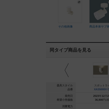
その他画像
商品本体サブ
同タイプ商品を見る
ットライト
スポットライト
器具スタイル
スポットラ
3067L CB1
XSZP3067N CB1
品番
XAS5000V 
年
11
月
21
日
2024
年
11
月
21
日
発売日
2023
年
12
月
2
900
円(税抜)
23,900
円(税抜)
希望小売価格
36,900
円(税
6.6
6.6
消費電力