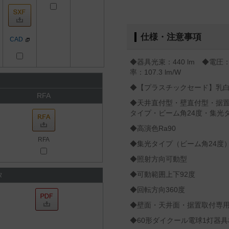
仕様・注意事項
CAD
◆器具光束：440 lm ◆電圧：
率：107.3 lm/W
◆【プラスチックセード】乳
RFA
◆天井直付型・壁直付型・据
タイプ・ビーム角24度・集光
◆高演色Ra90
RFA
◆集光タイプ（ビーム角24度
◆照射方向可動型
◆可動範囲上下92度
タ
◆回転方向360度
◆壁面・天井面・据置取付専
◆60形ダイクール電球1灯器具