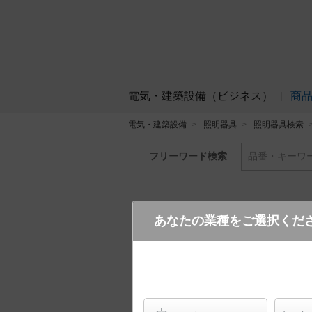
電気・建築設備（ビジネス）
商
電気・建築設備
照明器具
照明器具検索
フリーワード検索
品番・キーワ
あなたの業種をご選択くだ
XAS1034N CE1