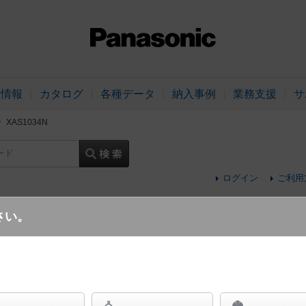
品情報
カタログ
各種データ
納入事例
業務支援
サ
XAS1034N
ード
ログイン
ご利用
さい。
天井直付型・壁直付型・据置取付型 LED（
ク・プラスチックセードタイプ・ビーム角24度