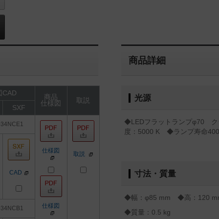
商品詳細
CAD
商品
光源
取説
仕様図
SXF
◆LEDフラットランプφ70 クラ
034NCE1
度：5000 K ◆ランプ寿命4
仕様図
取説
CAD
寸法・質量
◆幅：φ85 mm ◆高：120 
仕様図
034NCB1
◆質量：0.5 kg