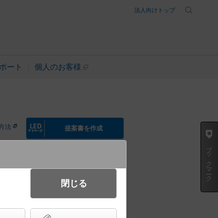
法人向けトップ
ポート
個人のお客様
方法
提案書を作成
ブックマーク
起動方式違いの商品を見る
閉じる
昼白色） スポットライト 美ルッ
・集光タイプ LEDフラットラン