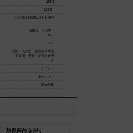
107.5
107.5
1000
lm
1000
lm
白熱電球150形1灯器具相当
白熱電球150形1灯器具相当
温白色（3500K）
昼白色（5000K）
Ra83
Ra83
φ86
φ86
壁面・天井面・据置取付専用
壁面・天井面・据置取付専用
／天井面・壁面・据置取付専
／天井面・壁面・据置取付専
用
用
対応なし
対応なし
集光タイプ
集光タイプ
調光対応
調光対応
類似商品を探す