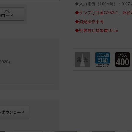
◆入力電流（100V時）：0.07 
◆ランプは口金GX53-1、外径
◆調光操作不可
◆照射面近接限度10cm
026)