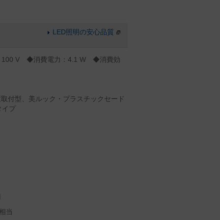
LED照明の安心品質
100 V ◆消費電力：4.1 W ◆消費効
白
置取付型、美ルック・プラスチックセード
タイプ
）
用
相当