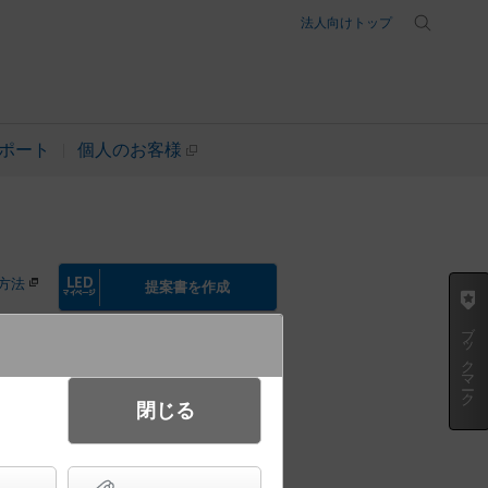
法人向けトップ
ポート
個人のお客様
方法
提案書を作成
ブックマーク
閉じる
ブラケット 拡散タイプ・密閉型
灯30形1灯器具相当