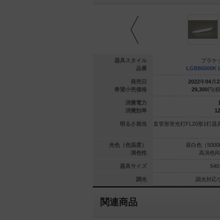
ブラケット
ブラケット
器具スタイル
ブラケ
E8017 CT1
XLGE8019 CT1
品番
LGB85000K 
年
02
月
21
日
2024
年
02
月
21
日
発売日
2022
年
04
月
2
200
円(税抜)
45,200
円(税抜)
希望小売価格
29,300
円(税
7.4
7.4
消費電力
66.8
66.8
消費効率
12
1灯器具相当
白熱電球60形1灯器具相当
明るさ相当
直管形蛍光灯FL20形1灯器
（2700K）
昼白色（5000K）
光色（色温度）
昼白色（5000
Ra83
Ra83
演色性
高演色Ra
280×280
280×280
器具サイズ
540
調光対応
調光対応
調光
調光対応
関連商品