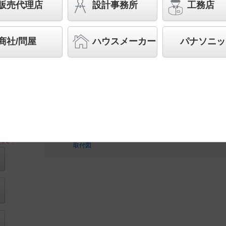
販売代理店
設計事務所
工務店
◆工場在庫品
◆希望小売価格 39,800 円（税抜）
【本体】LGW85239S
商社/問屋
ハウスメーカー
パナソニッ
【LEDランプ】LLD6300N CF1
ランプ別梱包
ださい
取付図