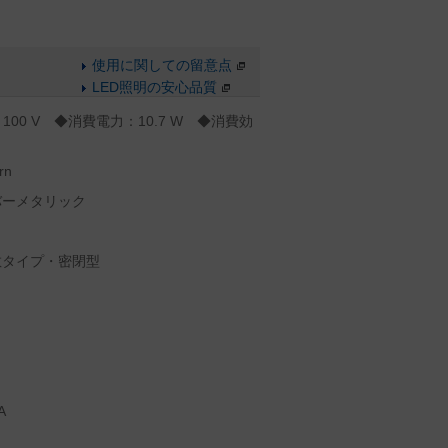
使用に関しての留意点
LED照明の安心品質
100 V ◆消費電力：10.7 W ◆消費効
rn
バーメタリック
散タイプ・密閉型
A