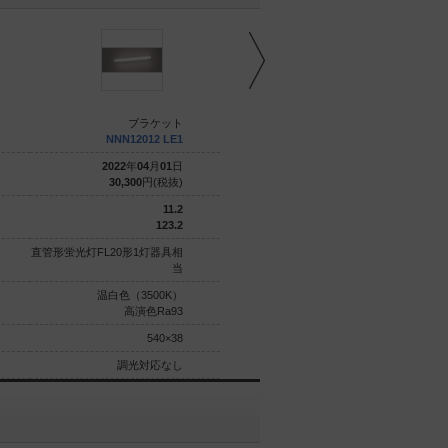
ブラケット
ブラケット
NNN12012 LE1
NNN12013 LE1
2022
年
04
月
01
日
2022
年
04
月
01
日
30,300
円(税抜)
30,300
円(税抜)
11.2
11.2
123.2
118.7
直管形蛍光灯FL20形1灯器具相
直管形蛍光灯FL20形1灯器具相
当
当
温白色（3500K）
電球色（3000K）
高演色Ra93
高演色Ra93
540×38
540×38
調光対応なし
調光対応なし