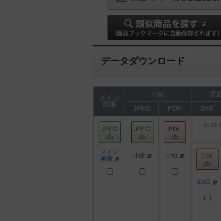
データダウンロード
小組
姿図
メイン
画像
JPEG
PDF
DXF
XLGE
メイン
小組
小組
画像
CAD