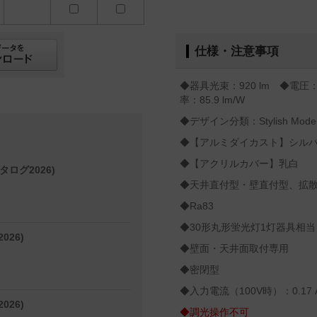
仕様・注意事項
◆器具光束：920 lm ◆電圧：
率：85.9 lm/W
◆デザイン分類：Stylish Mode
◆【アルミダイカスト】シル
◆【アクリルカバー】乳白
タログ2026)
◆天井直付型・壁直付型、拡
◆Ra83
◆30形丸形蛍光灯1灯器具相当
026)
◆壁面・天井面取付専用
◆密閉型
◆入力電流（100V時）：0.17 
026)
◆調光操作不可