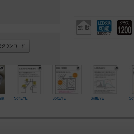
画像
SoftEYE
SoftEYE
SoftEYE
So