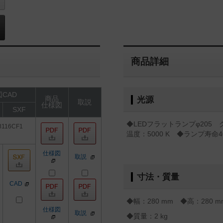
商品詳細
CAD
商品
光源
取説
仕様図
SXF
◆LEDフラットランプφ205 ク
8116CF1
温度：5000 K ◆ランプ寿命
仕様図
取説
寸法・質量
CAD
◆幅：280 mm ◆高：280 
仕様図
取説
◆質量：2 kg