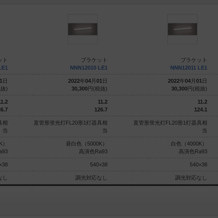
ット
ブラケット
ブラケット
LE1
NNN12010 LE1
NNN12011 LE1
1
日
2022
年
04
月
01
日
2022
年
04
月
01
日
抜)
30,300
円(税抜)
30,300
円(税抜)
11.2
11.2
11.2
6.7
126.7
124.1
具相
直管形蛍光灯FL20形1灯器具相
直管形蛍光灯FL20形1灯器具相
当
当
当
K）
昼白色（5000K）
白色（4000K）
93
高演色Ra93
高演色Ra93
×38
540×38
540×38
なし
調光対応なし
調光対応なし