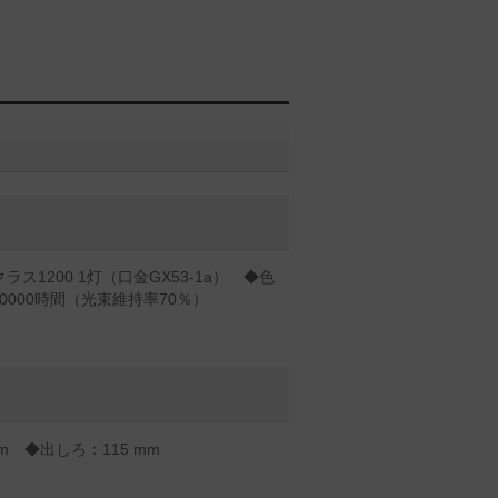
ラス1200 1灯（口金GX53-1a） ◆色
40000時間（光束維持率70％）
mm ◆出しろ：115 mm