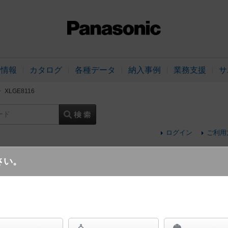
品情報
カタログ
各種データ
納入事例
業務支援
サ
XLGE8116
ード
ログイン
ご利用
さい。
天井直付型・壁直付型 LED（昼白色） 
LEDフラットランプ交換型・防雨型 丸形蛍光