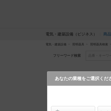
電気・建築設備（ビジネス）
商
電気・建築設備
照明器具
照明器具検索
フリーワード検索
品番・キーワ
あなたの業種をご選択くだ
XLGE8116 CF1