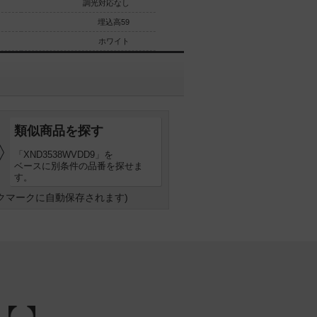
調光対応なし
調光対応
埋込高59
埋込高59
ホワイト
ホワイト
類似商品を探す
「XND3538WVDD9」を
ベースに別条件の品番を探せま
す。
クマークに自動保存されます)