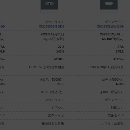
イト
ダウンライト
ダウンライト
DD9
XND3538SN DD9
XND3538WW DD9
1
日
2022
年
12
月
01
日
2022
年
12
月
01
日
抜)
65,100
円(税抜)
65,100
円(税抜)
7.8
27.8
27.8
8.9
148.5
148.2
0
lm
4130
lm
4120
lm
相当
CDM-R70形1灯器具相当
CDM-R70形1灯器具相当
K）
昼白色（5000K）
白色（4000K）
a85
Ra85
Ra85
穴）
φ100（埋込穴）
φ100（埋込穴）
イト
ダウンライト
ダウンライト
なし
対応なし
対応なし
イプ
広角タイプ
広角タイプ
射板
銀色鏡面反射板
ホワイト反射板