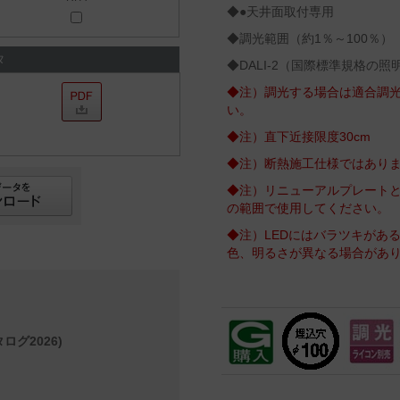
◆●天井面取付専用
◆調光範囲（約1％～100％）
タ
◆DALI‐2（国際標準規格の
◆注）調光する場合は適合調
い。
◆注）直下近接限度30cm
◆注）断熱施工仕様ではあり
◆注）リニューアルプレートと
の範囲で使用してください。
◆注）LEDにはバラツキがあ
色、明るさが異なる場合があ
ログ2026)