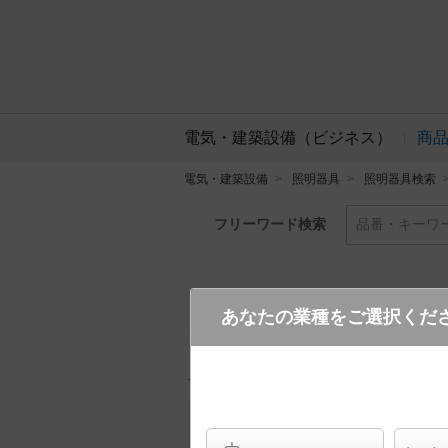
電気・建築設備（ビジネス）
商
電気・建築設備
照明器具
照明器具検索
フリーワード検索
品番・キーワ
あなたの業種をご選択くだ
XND3538WV DD9