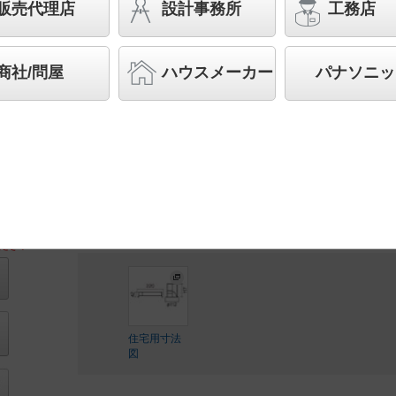
相当 LED 350形
販売代理店
設計事務所
工務店
バリュアブル商品
（省エネ・デザイン性・配光制御な
す。）
商社/問屋
ハウスメーカー
パナソニッ
◆受注品
◆希望小売価格 65,100 円（税抜）
【本体】NDN48302W
【電源ユニット】NNK35002N DD9
LED内蔵、電源ユニット内蔵
ださい
住宅用寸法
図