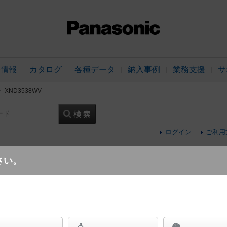
品情報
カタログ
各種データ
納入事例
業務支援
サ
XND3538WV
ード
ログイン
ご利用
さい。
天井埋込型 LED（温白色） ダウンライト 
遮光角15度 調光タイプ（ライコン別売）／埋込穴