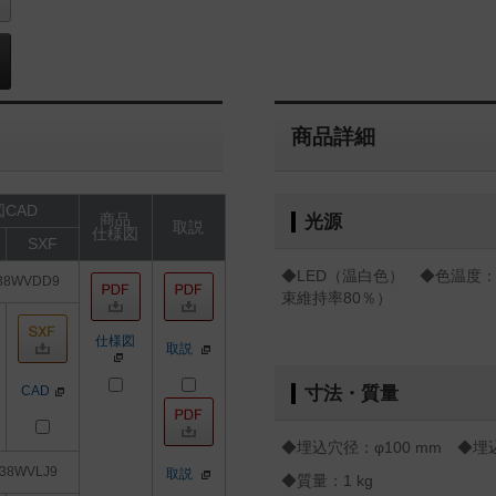
商品詳細
CAD
商品
光源
取説
仕様図
SXF
◆LED（温白色） ◆色温度：3
38WVDD9
束維持率80％）
仕様図
取説
CAD
寸法・質量
◆埋込穴径：φ100 mm ◆埋込
38WVLJ9
取説
◆質量：1 kg