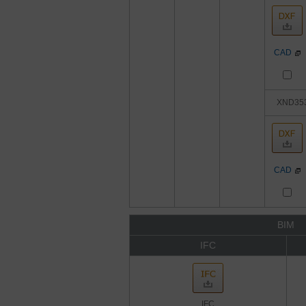
CAD
XND35
CAD
BIM
IFC
IFC