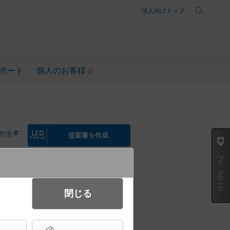
法人向けトップ
ポート
個人のお客様
方法
提案書を作成
ブックマーク
起動方式違いの商品を見る
閉じる
ビーム角45度・広角タイプ・光源
φ100 CDM-R70形1灯器具