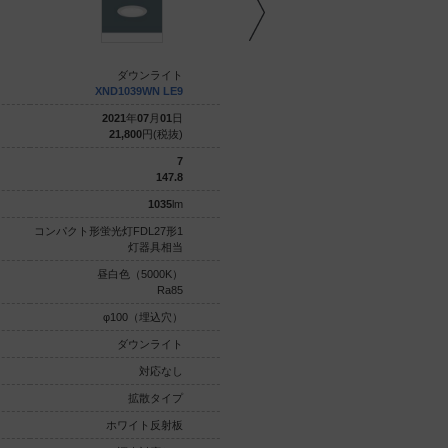
ダウンライト
ダウンライト
XND1039WN LE9
XND1039WN LJ9
2021
年
07
月
01
日
2021
年
07
月
01
日
21,800
円(税抜)
26,000
円(税抜)
7
7
147.8
147.8
1035
lm
1035
lm
コンパクト形蛍光灯FDL27形1
コンパクト形蛍光灯FDL27形1
灯器具相当
灯器具相当
昼白色（5000K）
昼白色（5000K）
Ra85
Ra85
φ100（埋込穴）
φ100（埋込穴）
ダウンライト
ダウンライト
対応なし
対応なし
拡散タイプ
拡散タイプ
ホワイト反射板
ホワイト反射板