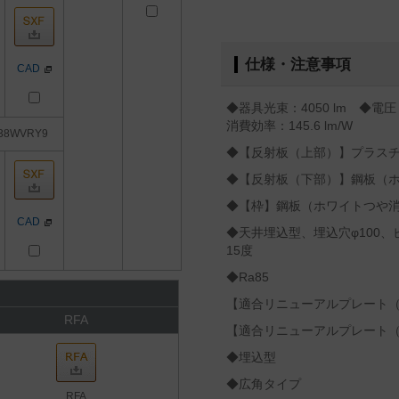
仕様・注意事項
CAD
◆器具光束：4050 lm ◆電圧：
消費効率：145.6 lm/W
38WVRY9
◆【反射板（上部）】プラス
◆【反射板（下部）】鋼板（
◆【枠】鋼板（ホワイトつや
CAD
◆天井埋込型、埋込穴φ100
15度
◆Ra85
【適合リニューアルプレート（別売
RFA
【適合リニューアルプレート（別売
◆埋込型
◆広角タイプ
RFA