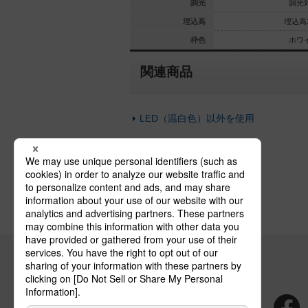
光対応なし
調光対応なし
調光
調光
埋込高59
埋込高59
埋込高
埋込高1
ホワイト
ホワイト
枠色
ホワ
関連商品
LED（温白色）以外を使用
埋込穴がφ100以外