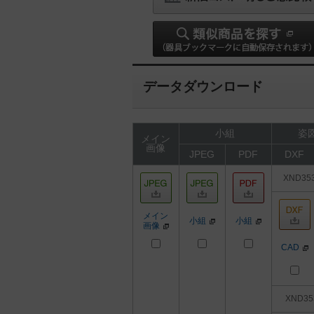
データダウンロード
小組
姿図
メイン
画像
JPEG
PDF
DXF
XND35
メイン
小組
小組
画像
CAD
XND35