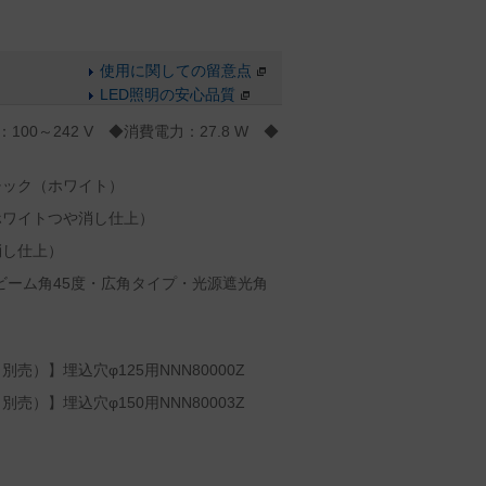
使用に関しての留意点
LED照明の安心品質
100～242 V ◆消費電力：27.8 W ◆
チック（ホワイト）
ホワイトつや消し仕上）
消し仕上）
、ビーム角45度・広角タイプ・光源遮光角
）】埋込穴φ125用NNN80000Z
）】埋込穴φ150用NNN80003Z