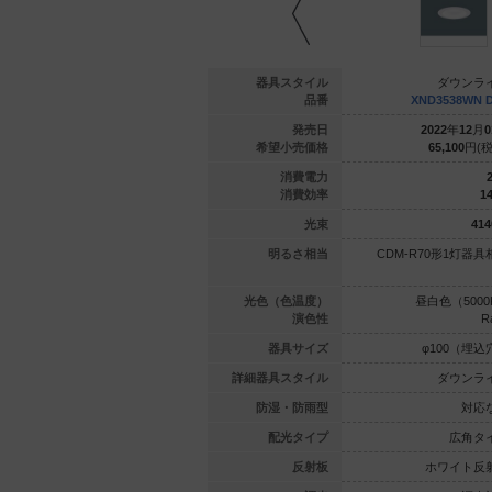
ウンライト
ダウンライト
器具スタイル
ダウンラ
9WWK LE9
XND1039WV LE9
品番
XND3538WN 
年
06
月
01
日
2021
年
07
月
01
日
発売日
2022
年
12
月
0
800
円(税抜)
21,800
円(税抜)
希望小売価格
65,100
円(税
7
7
消費電力
2
144.2
144.2
消費効率
14
1010
lm
1010
lm
光束
414
DL27形1
コンパクト形蛍光灯FDL27形1
明るさ相当
CDM-R70形1灯器具
灯器具相当
灯器具相当
（4000K）
温白色（3500K）
光色（色温度）
昼白色（5000
Ra85
Ra85
演色性
R
00（埋込穴）
φ100（埋込穴）
器具サイズ
φ100（埋込
ウンライト
ダウンライト
詳細器具スタイル
ダウンラ
対応なし
対応なし
防湿・防雨型
対応
拡散タイプ
拡散タイプ
配光タイプ
広角タ
イト反射板
ホワイト反射板
反射板
ホワイト反