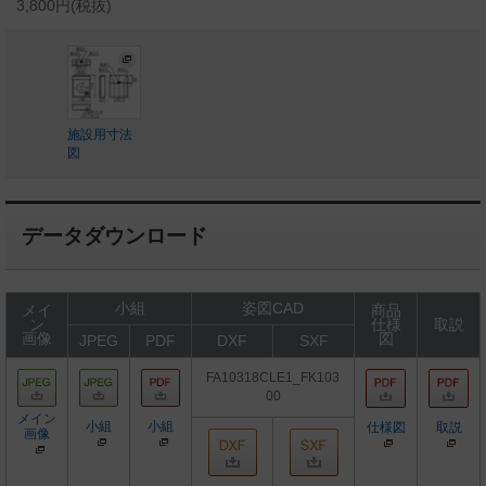
3,800円(税抜)
施設用寸法
図
データダウンロード
小組
姿図CAD
メイ
商品
ン
仕様
取説
画像
図
JPEG
PDF
DXF
SXF
FA10318CLE1_FK103
00
メイン
小組
小組
仕様図
取説
画像