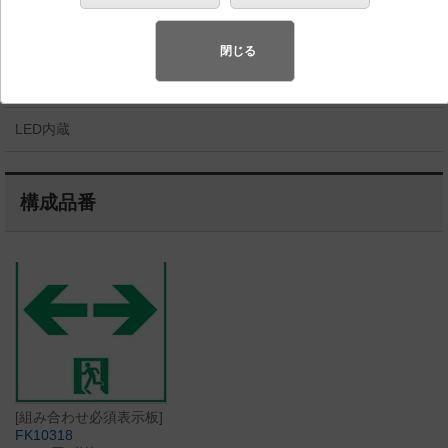
◆組み合わせ希望小売価格 38,500円(税抜)
閉じる
【本体】FA10318C LE1 34,700円(税抜)
【表示板】FK10318 3,800円(税抜)
LED内蔵
構成品番
[組み合わせ必須表示板]
FK10318