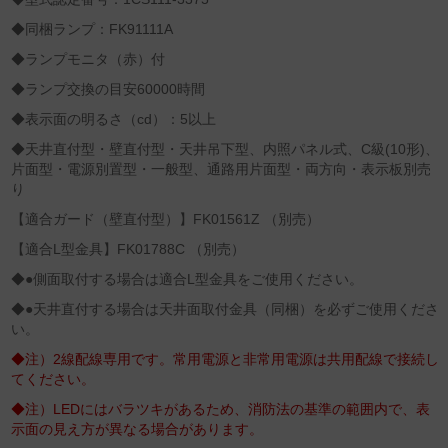
◆同梱ランプ：FK91111A
◆ランプモニタ（赤）付
◆ランプ交換の目安60000時間
◆表示面の明るさ（cd）：5以上
◆天井直付型・壁直付型・天井吊下型、内照パネル式、C級(10形)、
片面型・電源別置型・一般型、通路用片面型・両方向・表示板別売
り
【適合ガード（壁直付型）】FK01561Z （別売）
【適合L型金具】FK01788C （別売）
◆●側面取付する場合は適合L型金具をご使用ください。
◆●天井直付する場合は天井面取付金具（同梱）を必ずご使用くださ
い。
◆注）2線配線専用です。常用電源と非常用電源は共用配線で接続し
てください。
◆注）LEDにはバラツキがあるため、消防法の基準の範囲内で、表
示面の見え方が異なる場合があります。