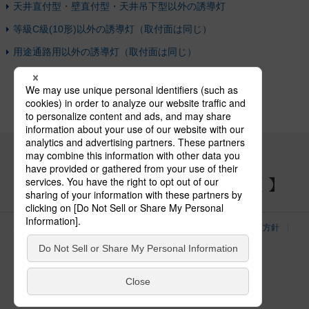
天井直付型・壁直付型・天井吊下型以外の誘導灯
等級C級(10形)以外の誘導灯（取付面は同じ）
用途通路用以外の誘導灯（取付面は同じ）
パナソニックの電気設備 SNSアカウント
サイトのご利用にあたって
クッキーポリシー
個人情報保護方針
パナソニック ホールディングス
Area/Country
電気・建築設備（ビジネス）
© Panasonic Electric Works Co., Ltd.