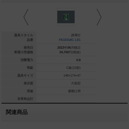
誘導灯
器具スタイル
誘導灯
NFA10316 LE1
品番
FA10318C LE1
FA1031
025
年
12
月
01
日
発売日
2023
年
06
月
01
日
2023
年
0
98,600
円(税抜)
希望小売価格
34,700
円(税抜)
34,700
1.1
消費電力
0.8
C級(10形)
等級
C級(10形)
C
148×174×47
器具サイズ
148×174×47
148
片面型
表示面
片面型
避難口用
用途
避難口用
定格型(60分間)
非常時点灯
関連商品