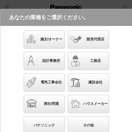
あなたの業種をご選択ください。
電気・建築設備（ビジネス）
フリーワード
品番・キーワード
検索
施主/オーナー
販売代理店
FA10318C LE1
(通路用片面型・両方向・表示板別売
設計事務所
工務店
り)
起動方式違いの商品を見る
電気工事会社
建設会社
ブックマーク
NEW
かんたん照度計算
商社/問屋
ハウスメーカー
天井直付型・壁直付型・天井吊下型 LED 誘導灯 片
面型・電源別置型・一般型 C級(10形)
パナソニック
その他
◆工場在庫品