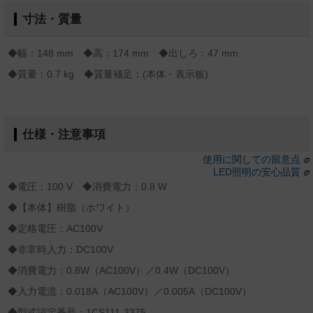
寸法・質量
◆幅：148 mm ◆高：174 mm ◆出しろ：47 mm
◆質量：0.7 kg ◆質量補足：(本体・表示板)
仕様・注意事項
使用に関しての留意点
LED照明の安心品質
◆電圧：100 V ◆消費電力：0.8 W
◆【本体】樹脂（ホワイト）
◆定格電圧：AC100V
◆非常時入力：DC100V
◆消費電力：0.8W（AC100V）／0.4W（DC100V）
◆入力電流：0.018A（AC100V）／0.005A（DC100V）
◆型式認定番号：1CS111-3375