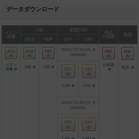
データダウンロード
小組
姿図CAD
メイン
商品
取説
画像
仕様図
JPEG
PDF
DXF
SXF
NNN17513KLE9_N
NN89990
メイン
仕様図
小組
小組
取説
画像
CAD
CAD
NNN17513KLE9_N
NN89991
CAD
CAD