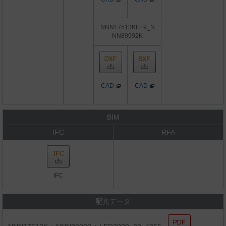
NNN17513KLE9_N
NN89992K
CAD
CAD
BIM
IFC
RFA
IFC
配光データ