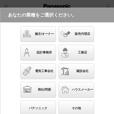
あなたの業種をご選択ください。
電気・建築設備（ビジネス）
フリーワード
品番・キーワード
検索
施主/オーナー
販売代理店
NNN17513K LE9
(別売セードNNN89991との組み合わ
設計事務所
工務店
せ)
起動方式違いの商品を見る
電気工事会社
建設会社
ブックマーク
NEW
かんたん照度計算
商社/問屋
ハウスメーカー
天井吊下型 LED（電球色） ペンダント 乳白セード
タイプ・拡散タイプ コンパクト形蛍光灯FHT42形3灯器
パナソニック
その他
具相当 LED 550形