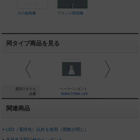
その他画像
フランジ部画像
同タイプ商品を見る
その他照明
器具スタイル
ベースペンダント
ベースペ
LGBZ6182
品番
NNN17700K LE9
NNN1770
関連商品
LED（電球色）以外を使用（畳数が同じ）
天井吊下型以外のペンダント