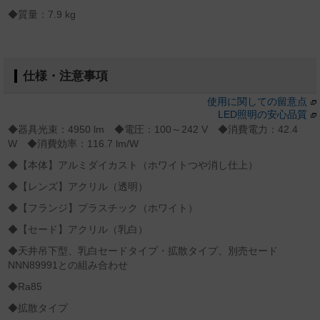
◆質量：7.9 kg
仕様・注意事項
使用に関しての留意点
LED照明の安心品質
◆器具光束：4950 lm ◆電圧：100～242 V ◆消費電力：42.4
W ◆消費効率：116.7 lm/W
◆【本体】アルミダイカスト（ホワイトつや消し仕上）
◆【レンズ】アクリル（透明）
◆【フランジ】プラスチック（ホワイト）
◆【セード】アクリル（乳白）
◆天井吊下型、乳白セードタイプ・拡散タイプ、別売セード
NNN89991との組み合わせ
◆Ra85
◆拡散タイプ