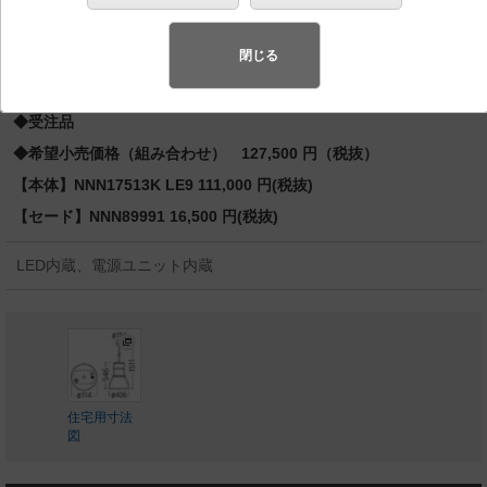
先端SSL商品※
（長寿命・省電力のLEDを主照明にした、高品
質、快適性、先進性を備えた商品群です。）※LEDを中心とする次世
閉じる
代半導体照明
◆受注品
◆希望小売価格（組み合わせ） 127,500 円（税抜）
【本体】NNN17513K LE9 111,000 円(税抜)
【セード】NNN89991 16,500 円(税抜)
LED内蔵、電源ユニット内蔵
住宅用寸法
図