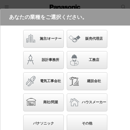
あなたの業種をご選択ください。
電気・建築設備（ビジネス）
フリーワード
品番・キーワード
検索
施主/オーナー
販売代理店
NNN17512K LE9
(別売セードNNN89991との組み合わ
設計事務所
工務店
せ)
起動方式違いの商品を見る
電気工事会社
建設会社
ブックマーク
NEW
かんたん照度計算
商社/問屋
ハウスメーカー
天井吊下型 LED（温白色） ペンダント 乳白セード
タイプ・拡散タイプ コンパクト形蛍光灯FHT42形3灯器
パナソニック
その他
具相当 LED 550形