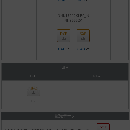
NNN17512KLE9_N
NN89992K
CAD
CAD
BIM
IFC
RFA
IFC
配光データ