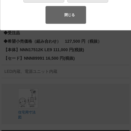
先端SSL商品※
（長寿命・省電力のLEDを主照明にした、高品
質、快適性、先進性を備えた商品群です。）※LEDを中心とする次世
閉じる
代半導体照明
◆受注品
◆希望小売価格（組み合わせ） 127,500 円（税抜）
【本体】NNN17512K LE9 111,000 円(税抜)
【セード】NNN89991 16,500 円(税抜)
LED内蔵、電源ユニット内蔵
住宅用寸法
図