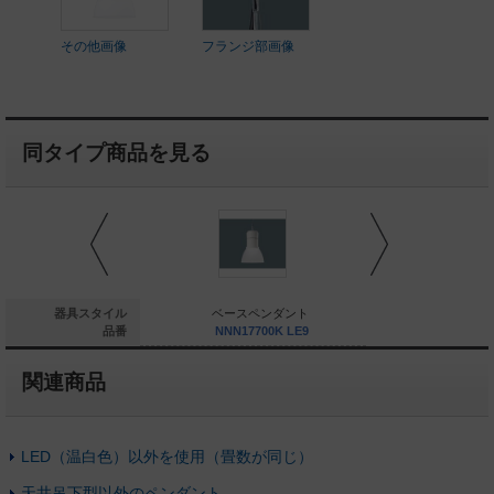
その他画像
フランジ部画像
同タイプ商品を見る
その他照明
器具スタイル
ベースペンダント
ベースペ
LGBZ6182
品番
NNN17700K LE9
NNN1770
関連商品
LED（温白色）以外を使用（畳数が同じ）
天井吊下型以外のペンダント