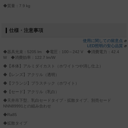
◆質量：7.9 kg
仕様・注意事項
使用に関しての留意点
LED照明の安心品質
◆器具光束：5205 lm ◆電圧：100～242 V ◆消費電力：42.4
W ◆消費効率：122.7 lm/W
◆【本体】アルミダイカスト（ホワイトつや消し仕上）
◆【レンズ】アクリル（透明）
◆【フランジ】プラスチック（ホワイト）
◆【セード】アクリル（乳白）
◆天井吊下型、乳白セードタイプ・拡散タイプ、別売セード
NNN89991との組み合わせ
◆Ra85
◆拡散タイプ