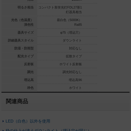
光灯FDL27形1
明るさ相当
コンパクト形蛍光灯FDL27形1
コンパクト形蛍光灯FDL
灯器具相当
灯器具相当
灯
白色（4000K）
光色（色温度）
昼白色（5000K）
昼白色（5
Ra85
演色性
Ra85
φ75（埋込穴）
器具サイズ
φ75（埋込穴）
φ75（
ダウンライト
詳細器具スタイル
ダウンライト
ダウ
対応なし
防湿・防雨型
対応なし
拡散タイプ
配光タイプ
拡散タイプ
拡
ホワイト反射板
反射板
ホワイト反射板
ホワイ
調光対応
調光
調光対応なし
埋込高96
埋込高
埋込高96
ホワイト
枠色
ホワイト
関連商品
LED（白色）以外を使用
枠の仕上が違うダウンライト（埋込穴が同じ）