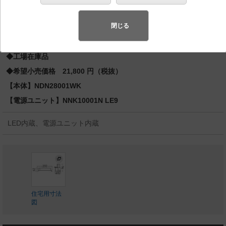
先端SSL商品※
（長寿命・省電力のLEDを主照明にした、高品
質、快適性、先進性を備えた商品群です。）※LEDを中心とする次世
閉じる
代半導体照明
◆工場在庫品
◆希望小売価格 21,800 円（税抜）
【本体】NDN28001WK
【電源ユニット】NNK10001N LE9
LED内蔵、電源ユニット内蔵
住宅用寸法
図