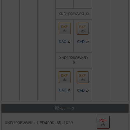
XND1008WWKLJ9
CAD
CAD
XND1008WWKRY
9
CAD
CAD
配光データ
XND1008WWK + LED4000_85_1020