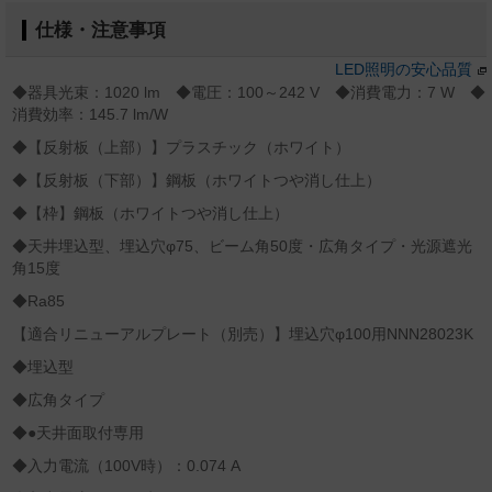
仕様・注意事項
LED照明の安心品質
◆器具光束：1020 lm ◆電圧：100～242 V ◆消費電力：7 W ◆
消費効率：145.7 lm/W
◆【反射板（上部）】プラスチック（ホワイト）
◆【反射板（下部）】鋼板（ホワイトつや消し仕上）
◆【枠】鋼板（ホワイトつや消し仕上）
◆天井埋込型、埋込穴φ75、ビーム角50度・広角タイプ・光源遮光
角15度
◆Ra85
【適合リニューアルプレート（別売）】埋込穴φ100用NNN28023K
◆埋込型
◆広角タイプ
◆●天井面取付専用
◆入力電流（100V時）：0.074 A