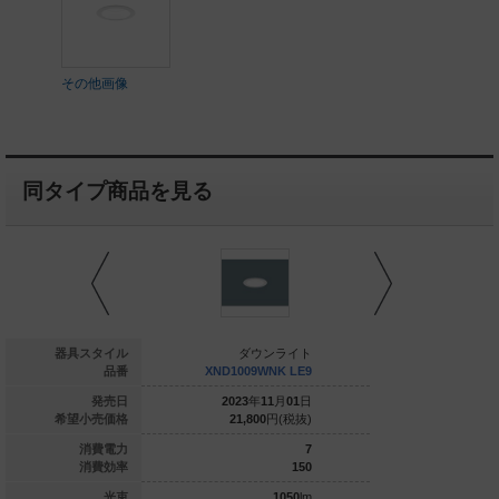
その他画像
同タイプ商品を見る
ダウンライト
器具スタイル
ダウンライト
ダウ
1009WWZ LJ9
品番
XND1009WNK LE9
XND1009W
026
年
06
月
01
日
発売日
2023
年
11
月
01
日
2023
年
1
26,000
円(税抜)
希望小売価格
21,800
円(税抜)
26,000
7
消費電力
7
143.5
消費効率
150
1005
lm
光束
1050
lm