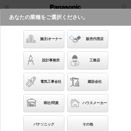
あなたの業種をご選択ください。
電気・建築設備（ビジネス）
フリーワード
品番・キーワード
検索
施主/オーナー
販売代理店
XND1008WWK LE9
設計事務所
工務店
起動方式違いの商品を見る
電気工事会社
建設会社
ブックマーク
NEW
かんたん照度計算
商社/問屋
ハウスメーカー
天井埋込型 LED（白色） ダウンライト ビーム角50
度・広角タイプ・光源遮光角15度 埋込穴φ75 コンパ
パナソニック
その他
クト形蛍光灯FDL27形1灯器具相当 LED 100形