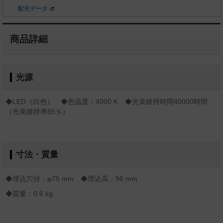
配光データ
商品詳細
光源
◆LED（白色） ◆色温度：4000 K ◆光束維持時間40000時間
（光束維持率85％）
寸法・質量
◆埋込穴径：φ75 mm ◆埋込高：96 mm
◆質量：0.6 kg