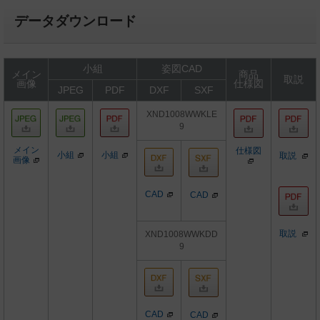
データダウンロード
小組
姿図CAD
メイン
商品
取説
画像
仕様図
JPEG
PDF
DXF
SXF
XND1008WWKLE
9
メイン
仕様図
小組
小組
取説
画像
CAD
CAD
取説
XND1008WWKDD
9
CAD
CAD