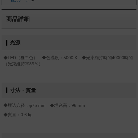
配光データ
商品詳細
光源
◆LED（昼白色） ◆色温度：5000 K ◆光束維持時間40000時間
（光束維持率85％）
寸法・質量
◆埋込穴径：φ75 mm ◆埋込高：96 mm
◆質量：0.6 kg