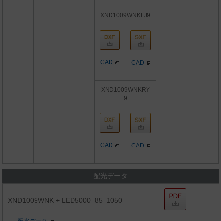
XND1009WNKLJ9
CAD
CAD
XND1009WNKRY
9
CAD
CAD
配光データ
XND1009WNK + LED5000_85_1050