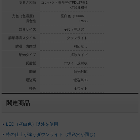
光灯FDL27形1
明るさ相当
コンパクト形蛍光灯FDL27形1
コンパクト形蛍光灯FDL
灯器具相当
灯器具相当
灯
白色（4000K）
光色（色温度）
昼白色（5000K）
白色（4
Ra85
演色性
Ra85
φ75（埋込穴）
器具サイズ
φ75（埋込穴）
φ75（
ダウンライト
詳細器具スタイル
ダウンライト
ダウ
対応なし
防湿・防雨型
対応なし
拡散タイプ
配光タイプ
拡散タイプ
拡
ホワイト反射板
反射板
ホワイト反射板
ホワイ
調光対応
調光
調光対応
調光
埋込高96
埋込高
埋込高96
ホワイト
枠色
ホワイト
関連商品
LED（昼白色）以外を使用
枠の仕上が違うダウンライト（埋込穴が同じ）