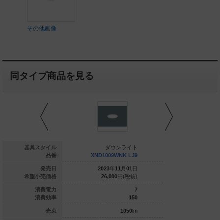
その他画像
同タイプ商品を見る
ダウンライト
器具スタイル
ダウンライト
ダウ
1009WWZ LJ9
品番
XND1009WNK LJ9
XND1009W
026
年
06
月
01
日
発売日
2023
年
11
月
01
日
2023
年
1
26,000
円(税抜)
希望小売価格
26,000
円(税抜)
21,800
7
消費電力
7
143.5
消費効率
150
1005
lm
光束
1050
lm