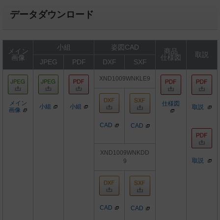
データダウンロード
小組
姿図CAD
メイン
商品
取説
画像
仕様図
JPEG
PDF
DXF
SXF
XND1009WNKLE9
メイン
仕様図
小組
小組
取説
画像
CAD
CAD
XND1009WNKDD
取説
9
CAD
CAD