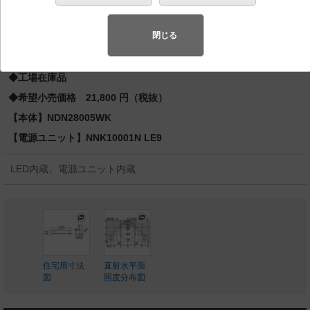
先端SSL商品※
（長寿命・省電力のLEDを主照明にした、高品
質、快適性、先進性を備えた商品群です。）※LEDを中心とする次世
閉じる
代半導体照明
◆工場在庫品
◆希望小売価格 21,800 円（税抜）
【本体】NDN28005WK
【電源ユニット】NNK10001N LE9
LED内蔵、電源ユニット内蔵
住宅用寸法
直射水平面
図
照度分布図