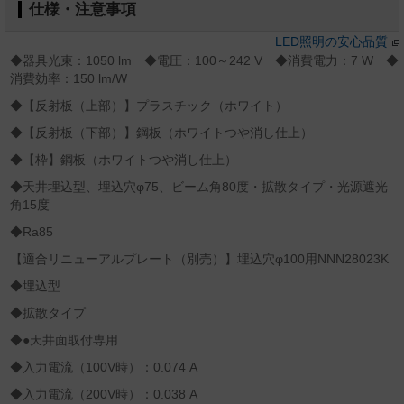
仕様・注意事項
LED照明の安心品質
◆器具光束：1050 lm ◆電圧：100～242 V ◆消費電力：7 W ◆
消費効率：150 lm/W
◆【反射板（上部）】プラスチック（ホワイト）
◆【反射板（下部）】鋼板（ホワイトつや消し仕上）
◆【枠】鋼板（ホワイトつや消し仕上）
◆天井埋込型、埋込穴φ75、ビーム角80度・拡散タイプ・光源遮光
角15度
◆Ra85
【適合リニューアルプレート（別売）】埋込穴φ100用NNN28023K
◆埋込型
◆拡散タイプ
◆●天井面取付専用
◆入力電流（100V時）：0.074 A
◆入力電流（200V時）：0.038 A