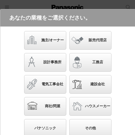
あなたの業種をご選択ください。
電気・建築設備（ビジネス）
フリーワード
品番・キーワード
検索
施主/オーナー
販売代理店
XND1009WNK LE9
設計事務所
工務店
起動方式違いの商品を見る
電気工事会社
建設会社
ブックマーク
NEW
かんたん照度計算
商社/問屋
ハウスメーカー
天井埋込型 LED（昼白色） ダウンライト ビーム角
80度・拡散タイプ・光源遮光角15度 埋込穴φ75 コン
パナソニック
その他
パクト形蛍光灯FDL27形1灯器具相当 LED 100形