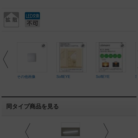
その他画像
SoftEYE
SoftEYE
S
同タイプ商品を見る