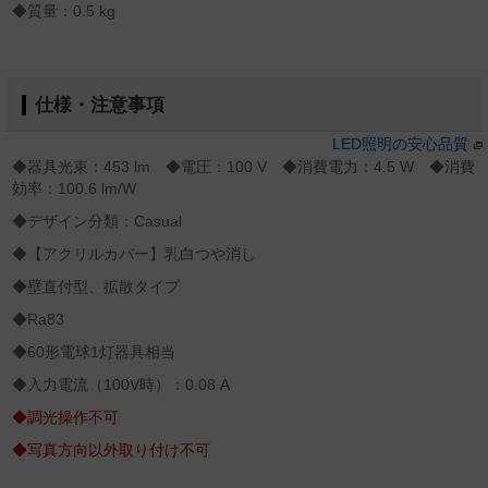
◆質量：0.5 kg
仕様・注意事項
LED照明の安心品質
◆器具光束：453 lm ◆電圧：100 V ◆消費電力：4.5 W ◆消費
効率：100.6 lm/W
◆デザイン分類：Casual
◆【アクリルカバー】乳白つや消し
◆壁直付型、拡散タイプ
◆Ra83
◆60形電球1灯器具相当
◆入力電流（100V時）：0.08 A
◆調光操作不可
◆写真方向以外取り付け不可