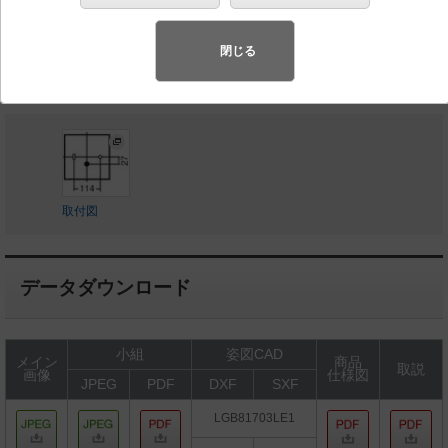
◆希望小売価格 7,900 円（税抜）
閉じる
LED内蔵、電源ユニット内蔵
取付図
データダウンロード
小組
姿図CAD
メイン
商品
取説
画像
仕様図
JPEG
PDF
DXF
SXF
LGB81703LE1