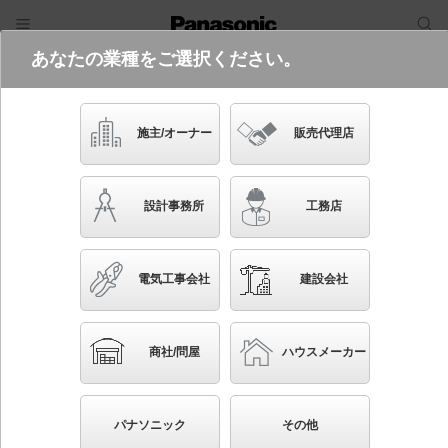
あなたの業種をご選択ください。
電気・建築設備（ビジネス）
フリーワード
品番・キーワード
検索
施主/オーナー
販売代理店
LGB81703 LE1
設計事務所
工務店
電気工事会社
建設会社
ブックマーク
NEW
かんたん照度計算
商社/問屋
ハウスメーカー
壁直付型 LED（昼白色） ブラケット 拡散タイプ
白熱電球60形1灯器具相当
パナソニック
その他
◆工場在庫品