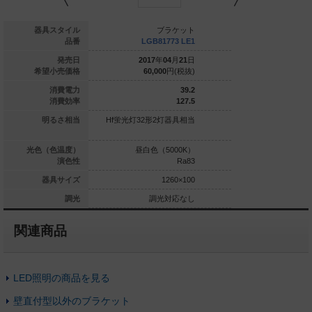
ブラケット
器具スタイル
ブラケット
ブ
LGB81831 CE1
品番
LGB81773 LE1
NNN155
019
年
04
月
21
日
発売日
2017
年
04
月
21
日
2022
年
0
23,200
円(税抜)
希望小売価格
60,000
円(税抜)
76,700
4.9
消費電力
39.2
96.9
消費効率
127.5
0形1灯器具相当
明るさ相当
Hf蛍光灯32形2灯器具相当
Hf蛍光灯32形定格出力
白色（3500K）
光色（色温度）
昼白色（5000K）
昼白色（5
Ra83
演色性
Ra83
高演
110×50
器具サイズ
1260×100
調光対応なし
調光
調光対応なし
調光
関連商品
LED照明の商品を見る
壁直付型以外のブラケット