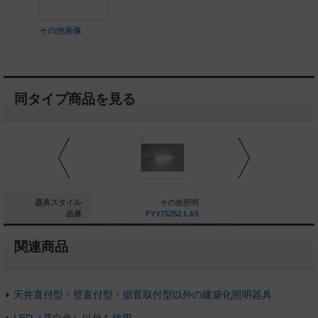
その他画像
同タイプ商品を見る
その他照明
器具スタイル
その他照明
そ
FYY75232 LA9
品番
FYY75252 LA9
FYY752
関連商品
天井直付型・壁直付型・据置取付型以外の建築化照明器具