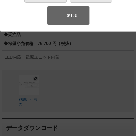
パネル付型／建築化照明
スペシャル商品
（先端技術や優れたデザイン性を持ち合わせ、快
閉じる
適で先進的な照明環境をご提案する商品群です）
◆受注品
◆希望小売価格 76,700 円（税抜）
LED内蔵、電源ユニット内蔵
施設用寸法
図
データダウンロード