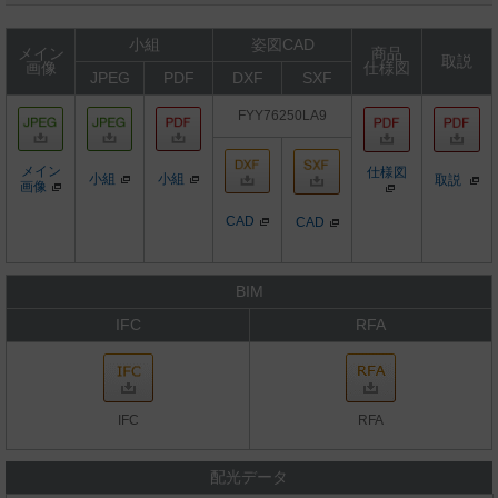
小組
姿図CAD
メイン
商品
取説
画像
仕様図
JPEG
PDF
DXF
SXF
FYY76250LA9
メイン
仕様図
小組
小組
取説
画像
CAD
CAD
BIM
IFC
RFA
IFC
RFA
配光データ