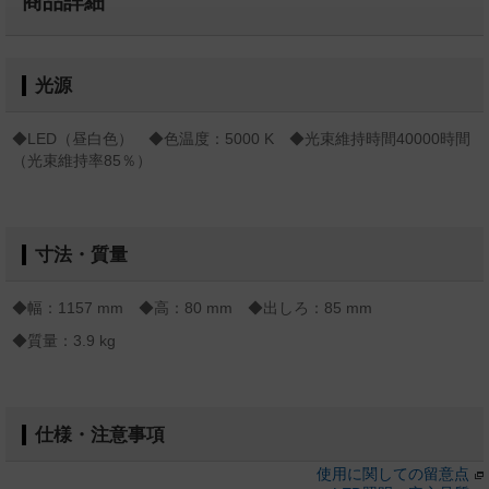
商品詳細
光源
◆LED（昼白色） ◆色温度：5000 K ◆光束維持時間40000時間
（光束維持率85％）
寸法・質量
◆幅：1157 mm ◆高：80 mm ◆出しろ：85 mm
◆質量：3.9 kg
仕様・注意事項
使用に関しての留意点