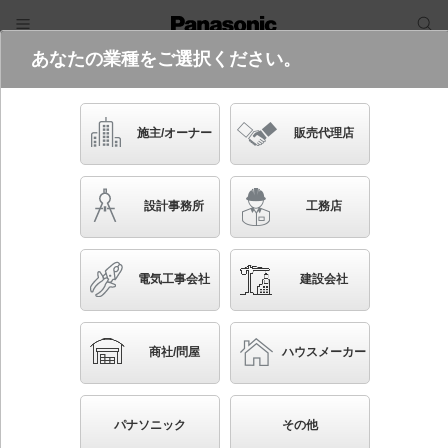
あなたの業種をご選択ください。
電気・建築設備（ビジネス）
フリーワード
品番・キーワード
検索
施主/オーナー
販売代理店
FYY76250 LA9
設計事務所
工務店
電気工事会社
建設会社
ブックマーク
NEW
かんたん照度計算
商社/問屋
ハウスメーカー
天井直付型・壁直付型・据置取付型 LED（昼白色）
建築化照明器具 連続調光型調光タイプ（ライコン別
パナソニック
その他
売）／L1200タイプ SmartArchi（スマートアーキ）