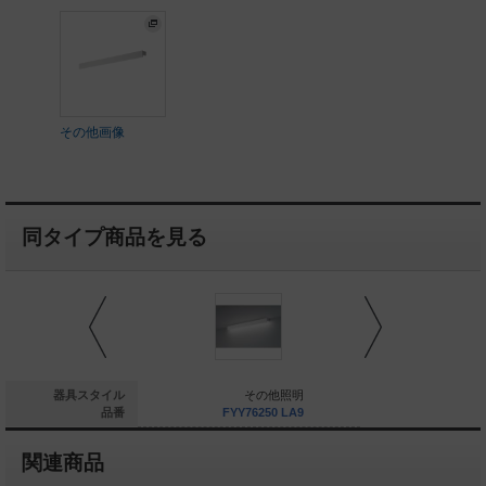
その他画像
同タイプ商品を見る
その他照明
器具スタイル
その他照明
そ
FYY75232 LA9
品番
FYY76250 LA9
FYY752
関連商品