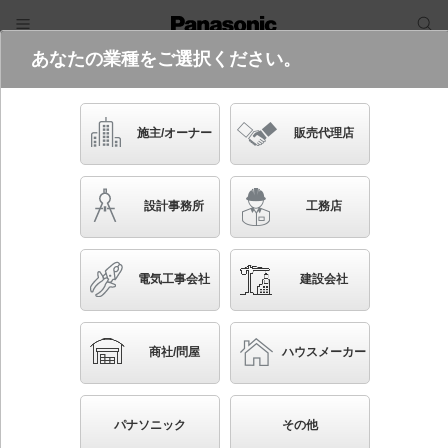
あなたの業種をご選択ください。
電気・建築設備（ビジネス）
フリーワード
品番・キーワード
検索
施主/オーナー
販売代理店
FYY76230 LA9
設計事務所
工務店
電気工事会社
建設会社
ブックマーク
NEW
かんたん照度計算
商社/問屋
ハウスメーカー
天井直付型・壁直付型・据置取付型 LED（電球色）
建築化照明器具 連続調光型調光タイプ（ライコン別
パナソニック
その他
売）／L1200タイプ SmartArchi（スマートアーキ）