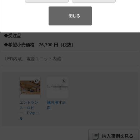
パネル付型／建築化照明
スペシャル商品
（先端技術や優れたデザイン性を持ち合わせ、快
閉じる
適で先進的な照明環境をご提案する商品群です）
◆受注品
◆希望小売価格 76,700 円（税抜）
LED内蔵、電源ユニット内蔵
エントラン
施設用寸法
ス・ロビ
図
ー・EVホー
ル