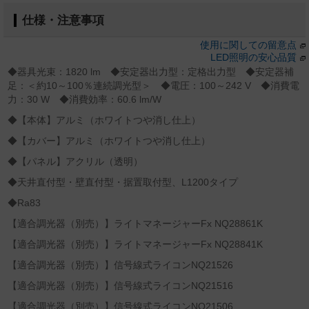
仕様・注意事項
使用に関しての留意点
LED照明の安心品質
◆器具光束：1820 lm ◆安定器出力型：定格出力型 ◆安定器補
足：＜約10～100％連続調光型＞ ◆電圧：100～242 V ◆消費電
力：30 W ◆消費効率：60.6 lm/W
◆【本体】アルミ（ホワイトつや消し仕上）
◆【カバー】アルミ（ホワイトつや消し仕上）
◆【パネル】アクリル（透明）
◆天井直付型・壁直付型・据置取付型、L1200タイプ
◆Ra83
【適合調光器（別売）】ライトマネージャーFx NQ28861K
【適合調光器（別売）】ライトマネージャーFx NQ28841K
【適合調光器（別売）】信号線式ライコンNQ21526
【適合調光器（別売）】信号線式ライコンNQ21516
【適合調光器（別売）】信号線式ライコンNQ21506