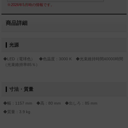
※2026年5月時の情報です。
商品詳細
光源
◆LED（電球色） ◆色温度：3000 K ◆光束維持時間40000時間
（光束維持率85％）
寸法・質量
◆幅：1157 mm ◆高：80 mm ◆出しろ：85 mm
◆質量：3.9 kg