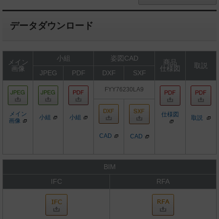
データダウンロード
小組
姿図CAD
メイン
商品
取説
画像
仕様図
JPEG
PDF
DXF
SXF
FYY76230LA9
メイン
仕様図
小組
小組
取説
画像
CAD
CAD
BIM
IFC
RFA