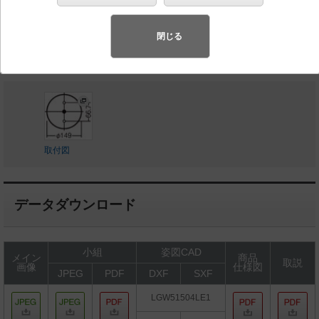
◆希望小売価格 14,400 円（税抜）
閉じる
LED内蔵、電源ユニット内蔵
取付図
データダウンロード
小組
姿図CAD
メイン
商品
取説
画像
仕様図
JPEG
PDF
DXF
SXF
LGW51504LE1