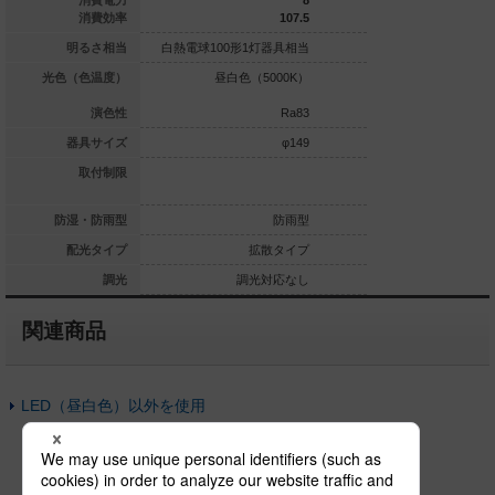
7.7
消費電力
8
94.8
消費効率
107.5
0形1灯器具相当
明るさ相当
白熱電球100形1灯器具相当
白熱電球100形1灯
白色（3500K）
光色（色温度）
昼白色（5000K）
昼白色（5
Ra83
演色性
Ra83
φ85
器具サイズ
φ149
傾斜天井に取付可
取付制限
能
対応なし
防湿・防雨型
防雨型
拡散タイプ
配光タイプ
拡散タイプ
拡
調光対応なし
調光
調光対応なし
調光
関連商品
LED（昼白色）以外を使用