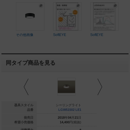
その他画像
SoftEYE
SoftEYE
同タイプ商品を見る
ーリングライト
器具スタイル
シーリングライト
シーリン
XLGB3301 CE1
品番
LGW51502 LE1
LGW515
021
年
04
月
21
日
発売日
2018
年
04
月
21
日
2018
年
0
12,500
円(税抜)
希望小売価格
14,400
円(税抜)
14,400