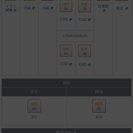
メイン
仕様図
小組
小組
取説
画像
CAD
CAD
LGW51504LB1
CAD
CAD
BIM
IFC
RFA
IFC
RFA
配光データ