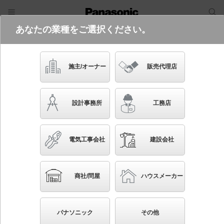
あなたの業種をご選択ください。
電気・建築設備（ビジネス）
フリーワード
品番・キーワード
検索
施主/オーナー
販売代理店
LGW51504 LE1
設計事務所
工務店
起動方式違いの商品を見る
電気工事会社
建設会社
ブックマーク
NEW
かんたん照度計算
商社/問屋
ハウスメーカー
天井直付型 LED（昼白色） ダウンシーリング 拡散
タイプ 防雨型 白熱電球100形1灯器具相当
パナソニック
その他
◆工場在庫品