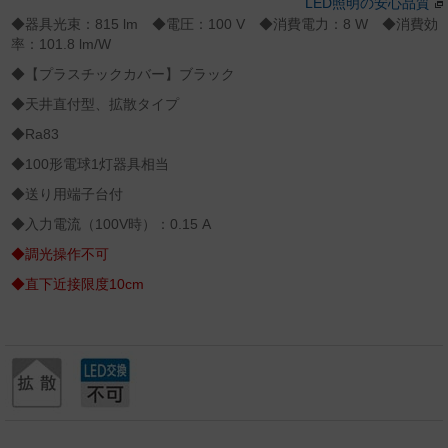
LED照明の安心品質
◆器具光束：815 lm ◆電圧：100 V ◆消費電力：8 W ◆消費効
率：101.8 lm/W
◆【プラスチックカバー】ブラック
◆天井直付型、拡散タイプ
◆Ra83
◆100形電球1灯器具相当
◆送り用端子台付
◆入力電流（100V時）：0.15 A
◆調光操作不可
◆直下近接限度10cm