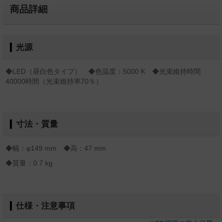
商品詳細
光源
◆LED（昼白色タイプ） ◆色温度：5000 K ◆光束維持時間
40000時間（光束維持率70％）
寸法・質量
◆幅：φ149 mm ◆高：47 mm
◆質量：0.7 kg
仕様・注意事項