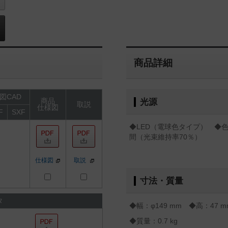
商品詳細
図CAD
商品
光源
取説
仕様図
F
SXF
◆LED（電球色タイプ） ◆色温
間（光束維持率70％）
仕様図
取説
寸法・質量
タ
◆幅：φ149 mm ◆高：47 m
◆質量：0.7 kg