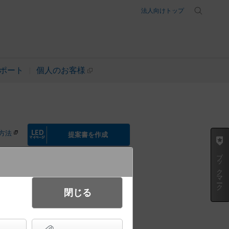
法人向けトップ
ポート
個人のお客様
方法
提案書を作成
ブックマーク
閉じる
ング 拡散タイプ 防雨型 白熱電