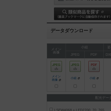
データダウンロード
小組
姿
メイン
画像
JPEG
PDF
DX
メイン
小組
小組
画像
配光デー
LSEW4068 + LED2700_70_765