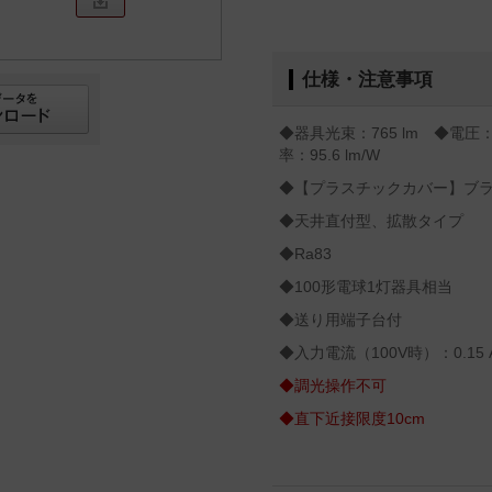
仕様・注意事項
◆器具光束：765 lm ◆電圧
率：95.6 lm/W
◆【プラスチックカバー】ブ
◆天井直付型、拡散タイプ
◆Ra83
◆100形電球1灯器具相当
◆送り用端子台付
◆入力電流（100V時）：0.15 
◆調光操作不可
◆直下近接限度10cm