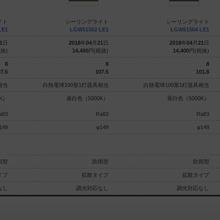
イト
シーリングライト
シーリングライト
LE1
LGW51502 LE1
LGW51504 LE1
1
日
2018
年
04
月
21
日
2018
年
04
月
21
日
抜)
14,400
円(税抜)
14,400
円(税抜)
8
8
8
7.5
107.5
101.8
相当
白熱電球100形1灯器具相当
白熱電球100形1灯器具相当
K）
昼白色（5000K）
昼白色（5000K）
a83
Ra83
Ra83
149
φ149
φ149
雨型
防雨型
防雨型
イプ
拡散タイプ
拡散タイプ
なし
調光対応なし
調光対応なし