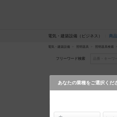
電気・建築設備（ビジネス）
商
電気・建築設備
照明器具
照明器具検索
フリーワード検索
品番・キーワ
あなたの業種をご選択くだ
LSEW4068 LE1