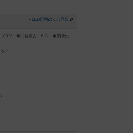
LED照明の安心品質
：100 V ◆消費電力：8 W ◆消費効
ラック
A