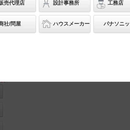
販売代理店
設計事務所
工務店
◆工場在庫品
◆希望小売価格 14,400 円（税抜）
商社/問屋
ハウスメーカー
パナソニッ
LED内蔵、電源ユニット内蔵
取付図
ださい