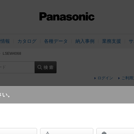
品情報
カタログ
各種データ
納入事例
業務支援
サ
LSEW4068
ード
ログイン
ご利用
さい。
天井直付型 LED（電球色） ダウンシーリ
球100形1灯器具相当