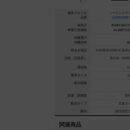
ングライト
シーリングライト
器具スタイル
シーリングラ
A101N CE1
XLGB3301 CE1
品番
LGW51500 
年
04
月
21
日
2021
年
04
月
21
日
発売日
2018
年
04
月
2
500
円(税抜)
12,500
円(税抜)
希望小売価格
14,400
円(税
7.7
7.7
消費電力
94.8
94.8
消費効率
10
1灯器具相当
白熱電球100形1灯器具相当
明るさ相当
白熱電球100形1灯器具
（5000K）
温白色（3500K）
光色（色温度）
昼白色（5000
Ra83
Ra83
演色性
R
φ85
φ85
器具サイズ
φ
天井に取付可
55度までの傾斜天井に取付可
取付制限
能
能
対応なし
対応なし
防湿・防雨型
防
拡散タイプ
拡散タイプ
配光タイプ
拡散タ
光対応なし
調光対応なし
調光
調光対応
関連商品