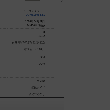
シーリングライト
シーリングライト
LGW51503 LE1
LGW51501 LE1
2018
年
04
月
21
日
2018
年
04
月
21
日
14,400
円(税抜)
14,400
円(税抜)
8
8
101.2
101.2
白熱電球100形1灯器具相当
白熱電球100形1灯器具相当
電球色（2700K）
電球色（2700K）
Ra83
Ra83
φ149
φ149
防雨型
防雨型
拡散タイプ
拡散タイプ
調光対応なし
調光対応なし