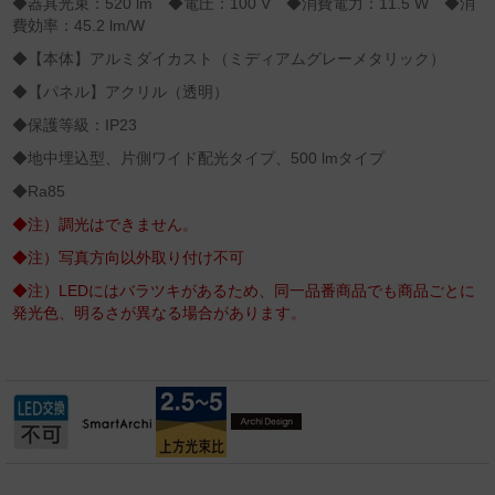
◆器具光束：520 lm ◆電圧：100 V ◆消費電力：11.5 W ◆消
費効率：45.2 lm/W
◆【本体】アルミダイカスト（ミディアムグレーメタリック）
◆【パネル】アクリル（透明）
◆保護等級：IP23
◆地中埋込型、片側ワイド配光タイプ、500 lmタイプ
◆Ra85
◆注）調光はできません。
◆注）写真方向以外取り付け不可
◆注）LEDにはバラツキがあるため、同一品番商品でも商品ごとに
発光色、明るさが異なる場合があります。