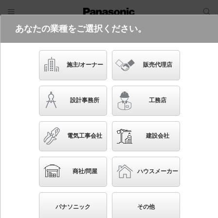
あなたの業種をご選択ください。
電気・建築設備（ビジネス）
フリーワード
品番・キーワード
検索
施主/オーナー
販売代理店
YYY80542 LE1
(500 lmタイプ)
設計事務所
工務店
電気工事会社
建設会社
ブックマーク
NEW
かんたん照度計算
商社/問屋
ハウスメーカー
地中埋込型 LED（白色） フットスタンドライト 片
側ワイド配光タイプ 防雨型 SmartArchi（スマートア
パナソニック
その他
ーキ） パネル付型