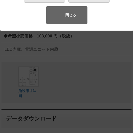
スペシャル商品
（先端技術や優れたデザイン性を持ち合わせ、快
適で先進的な照明環境をご提案する商品群です）
閉じる
◆受注品
◆希望小売価格 103,000 円（税抜）
LED内蔵、電源ユニット内蔵
施設用寸法
図
データダウンロード