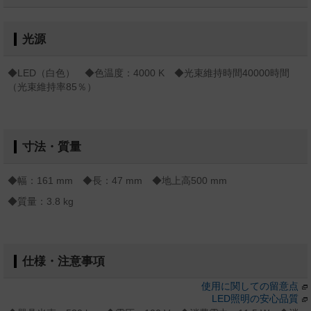
光源
◆LED（白色） ◆色温度：4000 K ◆光束維持時間40000時間
（光束維持率85％）
寸法・質量
◆幅：161 mm ◆長：47 mm ◆地上高500 mm
◆質量：3.8 kg
仕様・注意事項
使用に関しての留意点
LED照明の安心品質