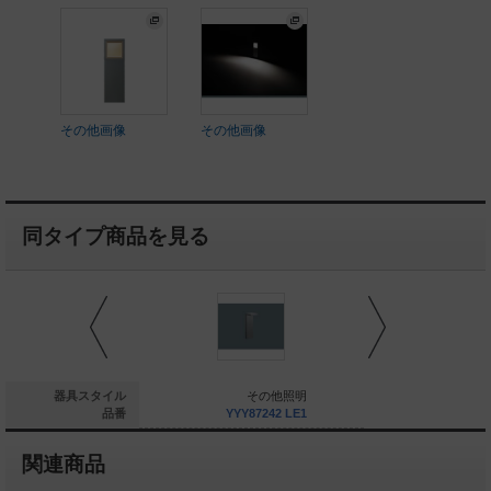
その他画像
その他画像
同タイプ商品を見る
建物周辺部照明
器具スタイル
その他照明
建物周
YYY80584 LE1
品番
YYY87242 LE1
YYY872
関連商品