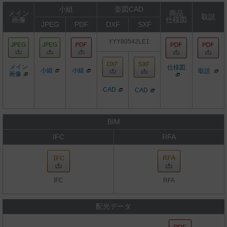
小組
姿図CAD
メイン
商品
取説
画像
仕様図
JPEG
PDF
DXF
SXF
YYY80542LE1
メイン
仕様図
小組
小組
取説
画像
CAD
CAD
BIM
IFC
RFA
IFC
RFA
配光データ