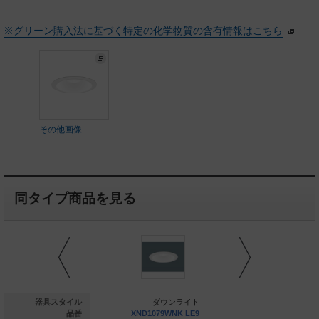
※グリーン購入法に基づく特定の化学物質の含有情報はこちら
その他画像
同タイプ商品を見る
ダウンライト
器具スタイル
ダウンライト
ダウ
D5578SW DD9
品番
XND1079WNK LE9
XND1079