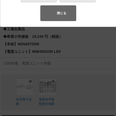
先端SSL商品※
（長寿命・省電力のLEDを主照明にした、高品
質、快適性、先進性を備えた商品群です。）※LEDを中心とする次世
閉じる
代半導体照明
◆工場在庫品
◆希望小売価格 18,240 円（税抜）
【本体】NDN28705W
【電源ユニット】NNK06010N LE9
LED内蔵、電源ユニット内蔵
住宅用寸法
直射水平面
図
照度分布図