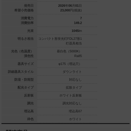
022
年
12
月
01
日
発売日
2026
年
06
月
01
日
2021
年
0
86,900
円(税抜)
希望小売価格
23,000
円(税抜)
23,000
39
消費電力
7
142.5
消費効率
149.2
5560
lm
光束
1045
lm
灯FHT42形3
明るさ相当
コンパクト形蛍光灯FDL27形1
コンパクト形蛍光灯FDL
灯器具相当
灯器具相当
灯
白色（4000K）
光色（色温度）
昼白色（5000K）
昼白色（5
Ra85
演色性
Ra85
φ175（埋込穴）
器具サイズ
φ175（埋込穴）
φ175
ダウンライト
詳細器具スタイル
ダウンライト
ダウ
対応なし
防湿・防雨型
対応なし
広角タイプ
配光タイプ
拡散タイプ
拡
銀色鏡面反射板
反射板
ホワイト反射板
ホワイ
調光対応
調光
調光対応なし
調光
埋込高135
埋込高
埋込高67
ホワイト
枠色
ホワイト