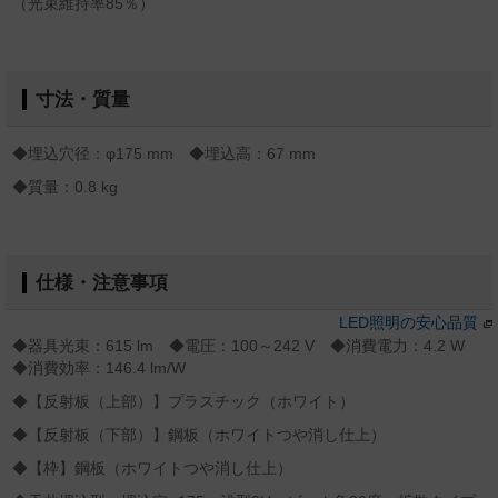
（光束維持率85％）
寸法・質量
◆埋込穴径：φ175 mm ◆埋込高：67 mm
◆質量：0.8 kg
仕様・注意事項
LED照明の安心品質
◆器具光束：615 lm ◆電圧：100～242 V ◆消費電力：4.2 W
◆消費効率：146.4 lm/W
◆【反射板（上部）】プラスチック（ホワイト）
◆【反射板（下部）】鋼板（ホワイトつや消し仕上）
◆【枠】鋼板（ホワイトつや消し仕上）