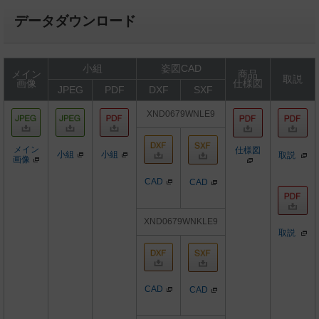
データダウンロード
小組
姿図CAD
メイン
商品
取説
画像
仕様図
JPEG
PDF
DXF
SXF
XND0679WNLE9
メイン
仕様図
小組
小組
取説
画像
CAD
CAD
XND0679WNKLE9
取説
CAD
CAD