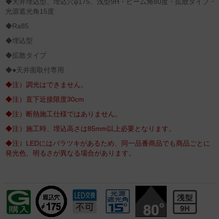
◆天井埋込型、埋込穴φ175、浅型9H・ビーム角80度・拡散タイプ・
光源遮光角15度
◆Ra85
◆埋込型
◆拡散タイプ
◆●天井面取付専用
◆注）調光はできません。
◆注）直下近接限度30cm
◆注）断熱施工仕様ではありません。
◆注）施工時、埋込高さは85mm以上必要となります。
◆注）LEDにはバラツキがあるため、同一品番商品でも商品ごとに
発光色、明るさが異なる場合があります。