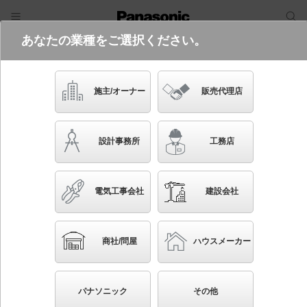
あなたの業種をご選択ください。
電気・建築設備（ビジネス）
フリーワード
品番・キーワード
検索
施主/オーナー
販売代理店
XND0679WN LE9
設計事務所
工務店
起動方式違いの商品を見る
電気工事会社
建設会社
ブックマーク
NEW
かんたん照度計算
商社/問屋
ハウスメーカー
天井埋込型 LED（昼白色） ダウンライト 浅型9H・
ビーム角80度・拡散タイプ・光源遮光角15度 埋込穴
パナソニック
その他
φ175 白熱電球60形1灯器具相当 LED 60形