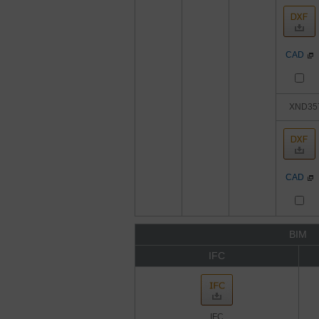
CAD
XND35
CAD
BIM
IFC
IFC