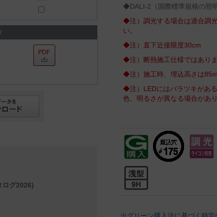
◆DALI‐2（国際標準規格の
◆注）調光する場合は適合調
い。
タ
◆注）直下近接限度30cm
◆注）断熱施工仕様ではあり
◆注）施工時、埋込高さは85
◆注）LEDにはバラツキがあ
色、明るさが異なる場合があ
ログ2026)
※グリーン購入法に基づく特定