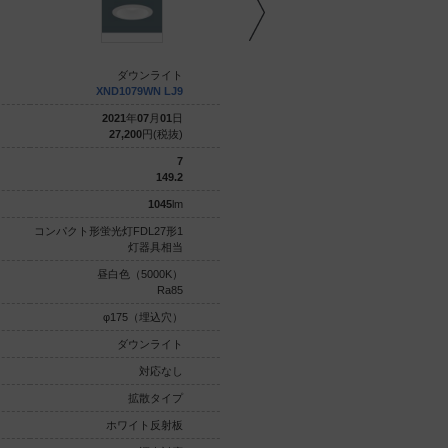
ダウンライト
ダウンライト
XND1079WN LJ9
XND1079WW LE9
2021
年
07
月
01
日
2021
年
07
月
01
日
27,200
円(税抜)
23,000
円(税抜)
7
7
149.2
148.5
1045
lm
1040
lm
コンパクト形蛍光灯FDL27形1
コンパクト形蛍光灯FDL27形1
灯器具相当
灯器具相当
昼白色（5000K）
白色（4000K）
Ra85
Ra85
φ175（埋込穴）
φ175（埋込穴）
ダウンライト
ダウンライト
対応なし
対応なし
拡散タイプ
拡散タイプ
ホワイト反射板
ホワイト反射板