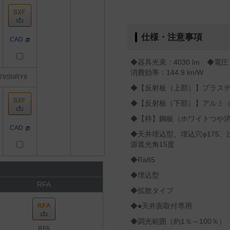
仕様・注意事項
CAD
◆器具光束：4030 lm ◆電圧：
消費効率：144.9 lm/W
79SNRY9
◆【反射板（上部）】プラス
◆【反射板（下部）】アルミ
◆【枠】鋼板（ホワイトつや
CAD
◆天井埋込型、埋込穴φ175、
源遮光角15度
◆Ra85
◆埋込型
RFA
◆拡散タイプ
◆●天井面取付専用
◆調光範囲（約1％～100％）
RFA