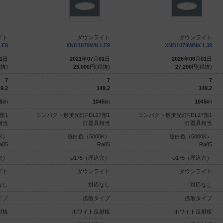
イト
ダウンライト
ダウンライト
LE9
XND1079WN LE9
XND1079WNK LJ9
1
日
2021
年
07
月
01
日
2026
年
06
月
01
日
抜)
23,000
円(税抜)
27,200
円(税抜)
7
7
7
9.2
149.2
149.2
5
lm
1045
lm
1045
lm
形1
コンパクト形蛍光灯FDL27形1
コンパクト形蛍光灯FDL27形1
相当
灯器具相当
灯器具相当
K）
昼白色（5000K）
昼白色（5000K）
a85
Ra85
Ra85
穴）
φ175（埋込穴）
φ175（埋込穴）
イト
ダウンライト
ダウンライト
なし
対応なし
対応なし
イプ
拡散タイプ
拡散タイプ
射板
ホワイト反射板
ホワイト反射板