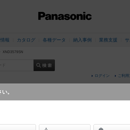
品情報
カタログ
各種データ
納入事例
業務支援
サ
XND3579SN
ード
ログイン
ご利用
さい。
天井埋込型 LED（昼白色） ダウンライト 
イプ・光源遮光角15度 調光タイプ（ライコン別売