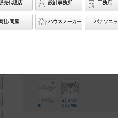
形1灯器具相当 LED 350形
販売代理店
設計事務所
工務店
バリュアブル商品
（省エネ・デザイン性・配光制御な
す。）
商社/問屋
ハウスメーカー
パナソニッ
◆受注品
◆希望小売価格 66,400 円（税抜）
【本体】NDN48705S
【電源ユニット】NNK35002N DD9
LED内蔵、電源ユニット内蔵
ださい
住宅用寸法
直射水平面
図
照度分布図