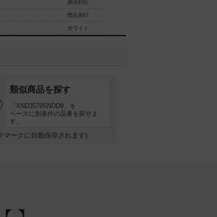
調光対応
調光対応なし
埋込高67
埋込高67
ホワイト
ホワイト
類似商品を探す
「XND3579SNDD9」を
ベースに別条件の品番を探せま
す。
クマークに自動保存されます)