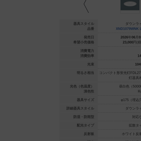
ウンライト
ダウンライト
器具スタイル
ダウンラ
9WVK LE9
XND5578SW DD9
品番
XND1079WNK 
年
06
月
01
日
2022
年
12
月
01
日
発売日
2026
年
06
月
0
240
円(税抜)
86,900
円(税抜)
希望小売価格
23,000
円(税
4.2
39
消費電力
142.8
142.5
消費効率
14
600
lm
5560
lm
光束
104
1灯器具相当
コンパクト形蛍光灯FHT42形3
明るさ相当
コンパクト形蛍光灯FDL27
灯器具相当
灯器具
（3500K）
白色（4000K）
光色（色温度）
昼白色（5000
Ra85
Ra85
演色性
R
75（埋込穴）
φ175（埋込穴）
器具サイズ
φ175（埋込
ウンライト
ダウンライト
詳細器具スタイル
ダウンラ
対応なし
対応なし
防湿・防雨型
対応
拡散タイプ
広角タイプ
配光タイプ
拡散タ
イト反射板
銀色鏡面反射板
反射板
ホワイト反