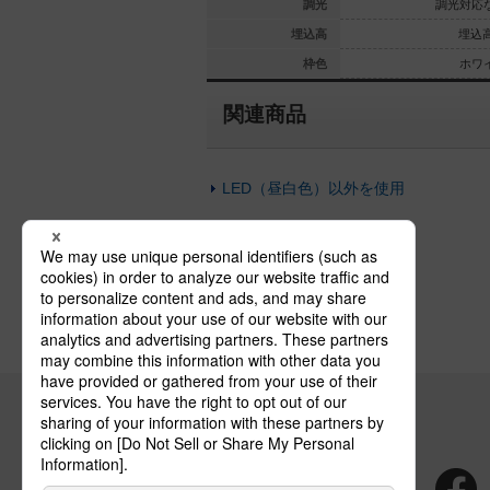
光対応なし
調光対応
調光
調光対応
埋込高67
埋込高135
埋込高
埋込高
ホワイト
ホワイト
枠色
ホワ
関連商品
LED（昼白色）以外を使用
埋込穴がφ175以外