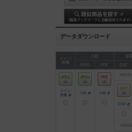
データダウンロード
小組
姿図
メイン
画像
JPEG
PDF
DXF
XND35
メイン
小組
小組
画像
CAD
XND35