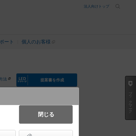
法人向けトップ
ポート
個人のお客様
方法
提案書を作成
ブックマーク
起動方式違いの商品を見る
閉じる
浅型9H・ビーム角85度・拡散タ
）／埋込穴φ175 CDM-R70