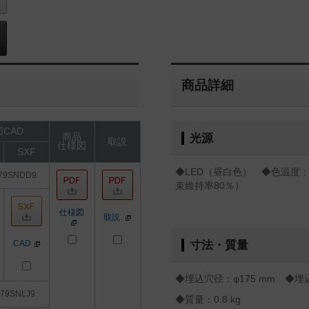
商品詳細
CAD
商品
光源
取説
仕様図
SXF
◆LED（昼白色） ◆色温度：5
79SNDD9
束維持率80％）
仕様図
取説
CAD
寸法・質量
◆埋込穴径：φ175 mm ◆埋込
79SNLJ9
◆質量：0.8 kg