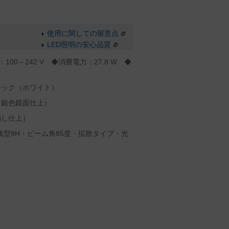
使用に関しての留意点
LED照明の安心品質
100～242 V ◆消費電力：27.8 W ◆
チック（ホワイト）
（銀色鏡面仕上）
消し仕上）
浅型9H・ビーム角85度・拡散タイプ・光