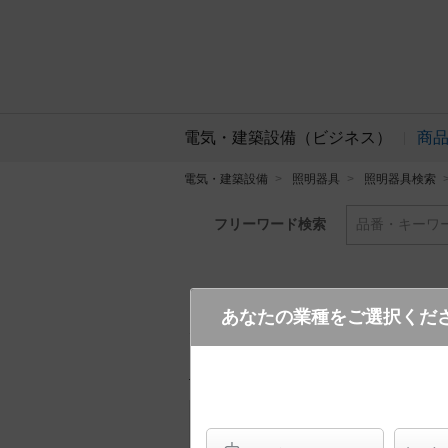
電気・建築設備（ビジネス）
商
電気・建築設備
照明器具
照明器具検索
フリーワード検索
品番・キーワ
あなたの業種をご選択くだ
XND3579SN DD9