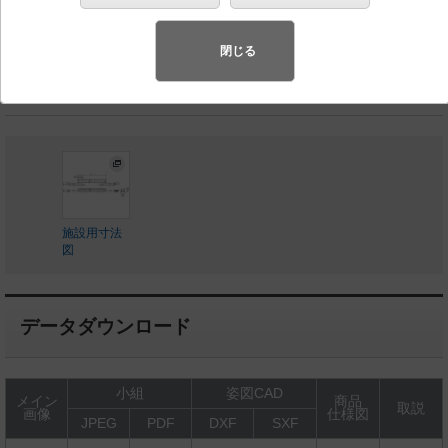
◆受注品
◆別途見積
閉じる
LED内蔵、
電源ユニット別売・電源ケーブル別売
施設用寸法
図
データダウンロード
小組
姿図CAD
メイン
商品
取説
画像
仕様図
JPEG
PDF
DXF
SXF