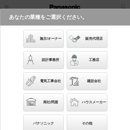
あなたの業種をご選択ください。
電気・建築設備（ビジネス）
フリーワード
品番・キーワード
検索
施主/オーナー
販売代理店
PMLEL02450FS
設計事務所
工務店
電気工事会社
建設会社
ブックマーク
NEW
かんたん照度計算
商社/問屋
ハウスメーカー
直付型 LED（昼白色） マルチパワーライン 拡散タ
イプ・上方向ビーム角110度・屋外用・電源別置タイ
パナソニック
その他
プ・横出しフロスト 防湿型・防雨型／L246タイプ