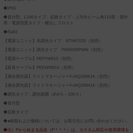
◆IP65
◆直付型、L246タイプ、拡散タイプ・上方向ビーム角110度・屋外
用・電源別置タイプ・横出しフロスト
◆Ra83
【電源ユニット】非調光タイプ NTN87020（別売）
【電源ユニット】調光タイプ PA00008PWM（別売）
【電源ケーブル】PEPYW810（別売）
【延長ケーブル】PEEWW810（別売）
【適合調光器】ライトマネージャーFxNQ28861K（別売）
【適合調光器】ライトマネージャーFxNQ28841K（別売）
◆調光タイプ：調光範囲（約4％～100％）
◆直付型
◆拡散タイプ
◆●納期および価格については、お取引先にお問い合わせください。
◆注）Pから始まる品名（P＊＊＊）は、カスタム対応や使用環境を