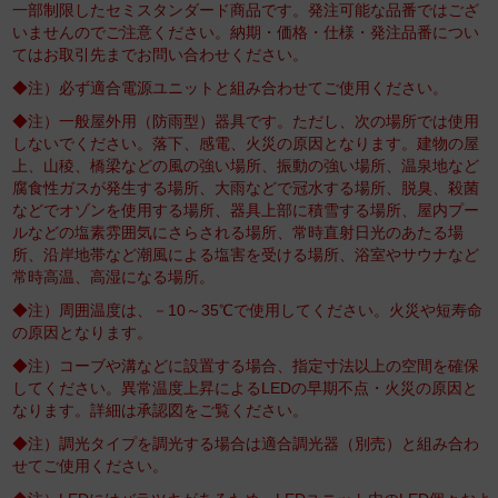
一部制限したセミスタンダード商品です。発注可能な品番ではござ
いませんのでご注意ください。納期・価格・仕様・発注品番につい
てはお取引先までお問い合わせください。
◆注）必ず適合電源ユニットと組み合わせてご使用ください。
◆注）一般屋外用（防雨型）器具です。ただし、次の場所では使用
しないでください。落下、感電、火災の原因となります。建物の屋
上、山稜、橋梁などの風の強い場所、振動の強い場所、温泉地など
腐食性ガスが発生する場所、大雨などで冠水する場所、脱臭、殺菌
などでオゾンを使用する場所、器具上部に積雪する場所、屋内プー
ルなどの塩素雰囲気にさらされる場所、常時直射日光のあたる場
所、沿岸地帯など潮風による塩害を受ける場所、浴室やサウナなど
常時高温、高湿になる場所。
◆注）周囲温度は、－10～35℃で使用してください。火災や短寿命
の原因となります。
◆注）コーブや溝などに設置する場合、指定寸法以上の空間を確保
してください。異常温度上昇によるLEDの早期不点・火災の原因と
なります。詳細は承認図をご覧ください。
◆注）調光タイプを調光する場合は適合調光器（別売）と組み合わ
せてご使用ください。