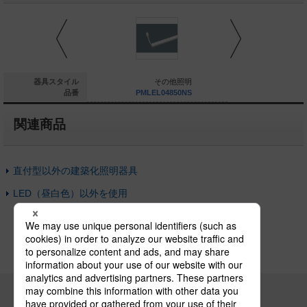
その他照明
器具スタイル
その他照明
そ
PMLL10494K50
品番
PMLEL04850NS
PMLEL0
関連商品
直付型以外の建築化照明器具
LED（昼白色）以外を使用
パナソニックの電気設備 SNSアカウント