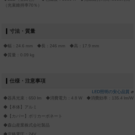
（光束維持率70％）
寸法・質量
◆幅：24.6 mm ◆長：246 mm ◆高：17.9 mm
◆質量：0.09 kg
仕様・注意事項
LED照明の安心品質
◆器具光束：650 lm ◆消費電力：4.8 W ◆消費効率：135.4 lm/W
◆【本体】アルミ
◆【カバー】ポリカーボネート
◆森山産業株式会社製品
◆定格電圧：24V