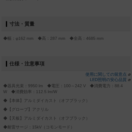
寸法・質量
◆幅：φ162 mm ◆高：287 mm ◆全高：4685 mm
仕様・注意事項
使用に関しての留意点
LED照明の安心品質
◆器具光束：9950 lm ◆電圧：100～242 V ◆消費電力：88.4
W ◆消費効率：112.5 lm/W
◆【本体】アルミダイカスト（オフブラック）
◆【グローブ】アクリル
◆【天板】アルミダイカスト（オフブラック）
◆耐雷サージ：15kV（コモンモード）