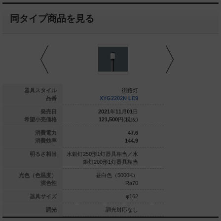
同タイプ商品を見る
街路灯
器具スタイル
街路灯
NYG2501R LE9
品番
XYG2202N LE9
XYG230
026
年
06
月
01
日
発売日
2021
年
11
月
01
日
2021
年
1
286,000
円(税抜)
希望小売価格
121,500
円(税抜)
183,400
21
消費電力
47.6
109.5
消費効率
144.9
0形1灯器具相当
明るさ相当
水銀灯250形1灯器具相当／水
水銀灯250形1灯器具
銀灯200形1灯器具相当
銀灯200形1灯
球色（3000K）
光色（色温度）
昼白色（5000K）
昼白色（5
Ra85
演色性
Ra70
φ384
器具サイズ
φ162
調光対応なし
調光
調光対応なし
調光