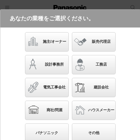
あなたの業種をご選択ください。
電気・建築設備（ビジネス）
フリーワード
品番・キーワード
検索
施主/オーナー
販売代理店
XYG2204R LE9
設計事務所
工務店
電気工事会社
建設会社
ブックマーク
NEW
かんたん照度計算
商社/問屋
ハウスメーカー
リニューアル用 ポール取付型 LED（電球色） モー
ルライト 円筒タイプ・アクリルグローブ・電源別置
パナソニック
その他
型 防まつ型（灯具のみ） KAELUMINA（カエルミ