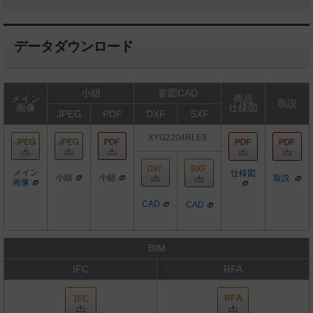
データダウンロード
小組
姿図CAD
メイン
商品
取説
画像
仕様図
JPEG
PDF
DXF
SXF
XYG2204RLE9
メイン
仕様図
小組
小組
取説
画像
CAD
CAD
BIM
IFC
RFA