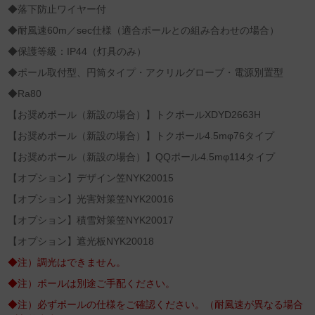
◆落下防止ワイヤー付
◆耐風速60m／sec仕様（適合ポールとの組み合わせの場合）
◆保護等級：IP44（灯具のみ）
◆ポール取付型、円筒タイプ・アクリルグローブ・電源別置型
◆Ra80
【お奨めポール（新設の場合）】トクポールXDYD2663H
【お奨めポール（新設の場合）】トクポール4.5mφ76タイプ
【お奨めポール（新設の場合）】QQポール4.5mφ114タイプ
【オプション】デザイン笠NYK20015
【オプション】光害対策笠NYK20016
【オプション】積雪対策笠NYK20017
【オプション】遮光板NYK20018
◆注）調光はできません。
◆注）ポールは別途ご手配ください。
◆注）必ずポールの仕様をご確認ください。（耐風速が異なる場合