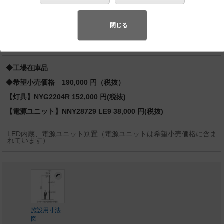
ナ） 水銀灯400形1灯器具相当／水銀灯300形1灯器具相
当 1500形／1000形
閉じる
バリュアブル商品
（省エネ・デザイン性・配光制御など様々なご
要望にお応えできる商品群です。）
◆工場在庫品
◆希望小売価格 190,000 円（税抜）
【灯具】NYG2204R 152,000 円(税抜)
【電源ユニット】NNY28729 LE9 38,000 円(税抜)
LED内蔵、電源ユニット別置（電源ユニットは希望小売価格に含ま
れています）
施設用寸法
図