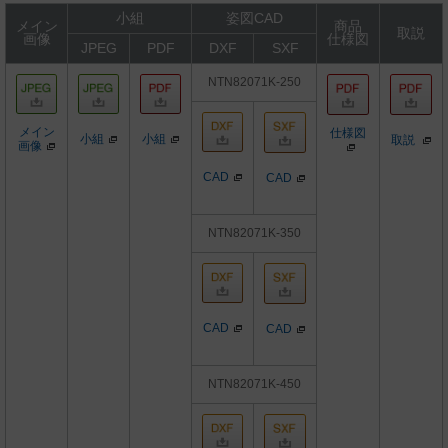
小組
姿図CAD
メイン
商品
取説
画像
仕様図
JPEG
PDF
DXF
SXF
NTN82071K-250
メイン
仕様図
小組
小組
取説
画像
CAD
CAD
NTN82071K-350
CAD
CAD
NTN82071K-450