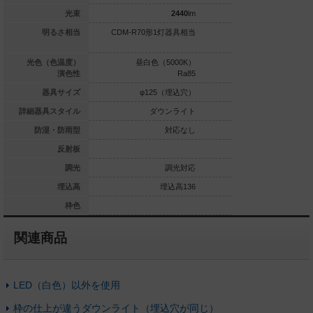
2010
lm
光束
2440
lm
明るさ相当
CDM-R70形1灯器具相当
CDM-R70形1
球色（2700K）
光色（色温度）
昼白色（5000K）
白色（4
Ra85
演色性
Ra85
φ125（埋込穴）
器具サイズ
φ125（埋込穴）
φ125
ダウンライト
詳細器具スタイル
ダウンライト
ダウ
対応なし
防湿・防雨型
対応なし
銀色鏡面反射板
反射板
調光対応なし
調光
調光対応
埋込高239
埋込高
埋込高136
埋
ホワイト
枠色
関連商品
LED（白色）以外を使用
枠の仕上が違うダウンライト（埋込穴が同じ）