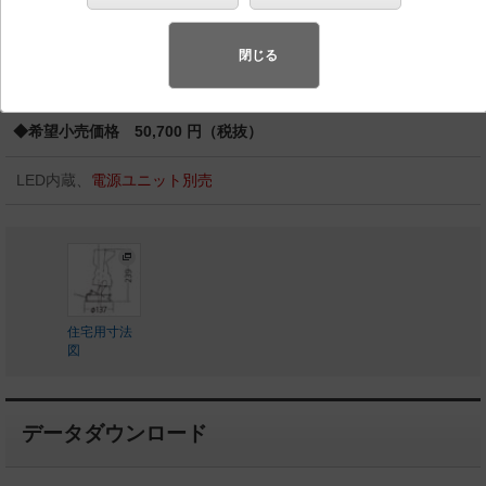
スペシャル商品
（先端技術や優れたデザイン性を持ち合わせ、快
適で先進的な照明環境をご提案する商品群です）
閉じる
◆受注品
◆希望小売価格 50,700 円（税抜）
LED内蔵、
電源ユニット別売
住宅用寸法
図
データダウンロード