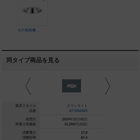
その他画像
同タイプ商品を見る
ダウンライト
器具スタイル
ダウンライト
ダウ
NTN82074K
品番
NTS35240S
NTS
022
年
06
月
01
日
発売日
2024
年
11
月
01
日
2024
年
1
50,700
円(税抜)
希望小売価格
22,200
円(税抜)
22,200
33.8
消費電力
27.9
59.4
消費効率
87.4