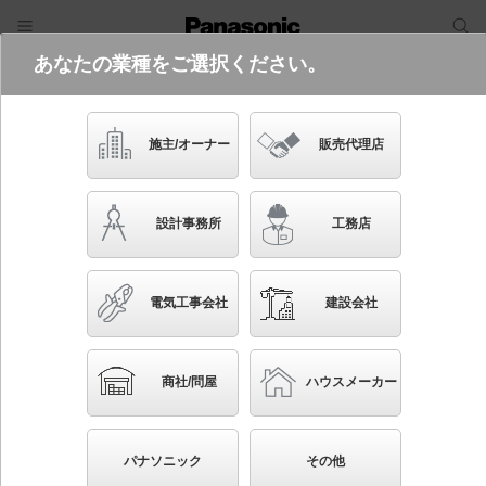
あなたの業種をご選択ください。
電気・建築設備（ビジネス）
フリーワード
品番・キーワード
検索
施主/オーナー
販売代理店
NTN82071K
(電源250形調光LJ9との組み合わせ
設計事務所
工務店
（別売）)
起動方式違いの商品を見る
電気工事会社
建設会社
ブックマーク
NEW
かんたん照度計算
商社/問屋
ハウスメーカー
天井埋込型 LED（白色） グレアレスダウンライト
光源遮光角30度 調光タイプ（ライコン別売）／埋込穴
パナソニック
その他
φ125 ウォールウォッシャ LED 250形