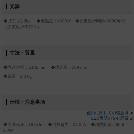
光源
◆LED（白色） ◆色温度：4000 K ◆光束維持時間40000時間
（光束維持率70％）
寸法・質量
◆埋込穴径：φ125 mm ◆埋込高：239 mm
◆質量：1.3 kg
仕様・注意事項
使用に関しての留意点
LED照明の安心品質
◆器具光束：1875 lm ◆消費電力：27.3 W ◆消費効率：68.6
lm/W