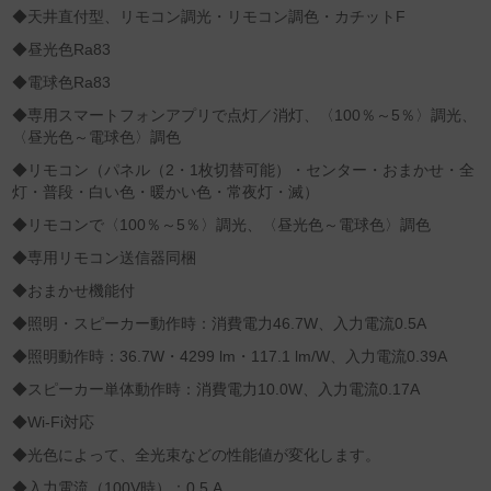
◆天井直付型、リモコン調光・リモコン調色・カチットF
◆昼光色Ra83
◆電球色Ra83
◆専用スマートフォンアプリで点灯／消灯、〈100％～5％〉調光、
〈昼光色～電球色〉調色
◆リモコン（パネル（2・1枚切替可能）・センター・おまかせ・全
灯・普段・白い色・暖かい色・常夜灯・滅）
◆リモコンで〈100％～5％〉調光、〈昼光色～電球色〉調色
◆専用リモコン送信器同梱
◆おまかせ機能付
◆照明・スピーカー動作時：消費電力46.7W、入力電流0.5A
◆照明動作時：36.7W・4299 lm・117.1 lm/W、入力電流0.39A
◆スピーカー単体動作時：消費電力10.0W、入力電流0.17A
◆Wi-Fi対応
◆光色によって、全光束などの性能値が変化します。
◆入力電流（100V時）：0.5 A