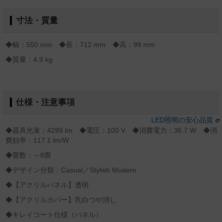
寸法・質量
◆幅：550 mm ◆長：712 mm ◆高：99 mm
◆質量：4.9 kg
仕様・注意事項
LED照明の安心品質
◆器具光束：4299 lm ◆電圧：100 V ◆消費電力：36.7 W ◆消
費効率：117.1 lm/W
◆畳数：～8畳
◆デザイン分類：Casual／Stylish Modern
◆【アクリルパネル】透明
◆【アクリルカバー】乳白つや消し
◆キレイコート仕様（パネル）