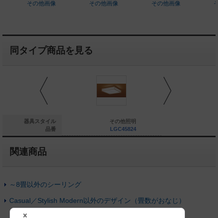
その他画像
その他画像
その他画像
同タイプ商品を見る
ーリングライト
器具スタイル
その他照明
そ
NNN53820B
品番
LGC45824
LG
関連商品
～8畳以外のシーリング
Casual／Stylish Modern以外のデザイン（畳数がおなじ）