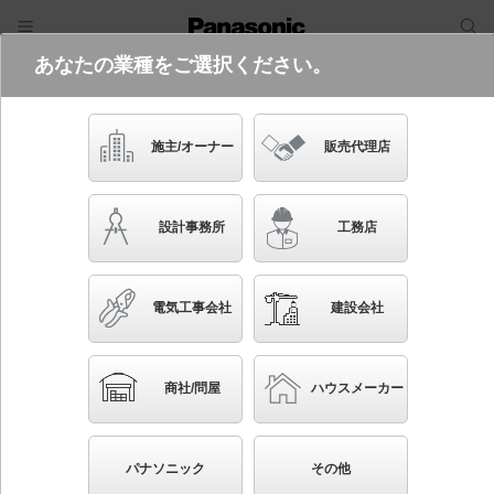
あなたの業種をご選択ください。
電気・建築設備（ビジネス）
フリーワード
品番・キーワード
検索
施主/オーナー
販売代理店
SNCX38300
設計事務所
工務店
電気工事会社
建設会社
ブックマーク
NEW
かんたん照度計算
商社/問屋
ハウスメーカー
天井直付型 LED（昼光色～電球色） シーリングライ
ト リモコン調光・リモコン調色・カチットF スピー
パナソニック
その他
カー付 パネル付型 ～8畳