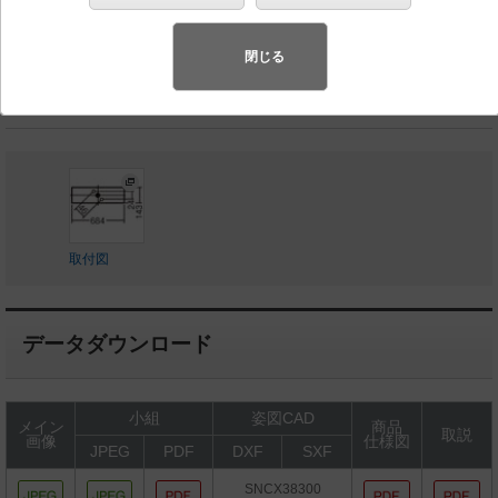
◆工場在庫品
◆オープン価格
閉じる
LED内蔵、電源ユニット内蔵・スピーカー内蔵
取付図
データダウンロード
小組
姿図CAD
メイン
商品
取説
画像
仕様図
JPEG
PDF
DXF
SXF
SNCX38300