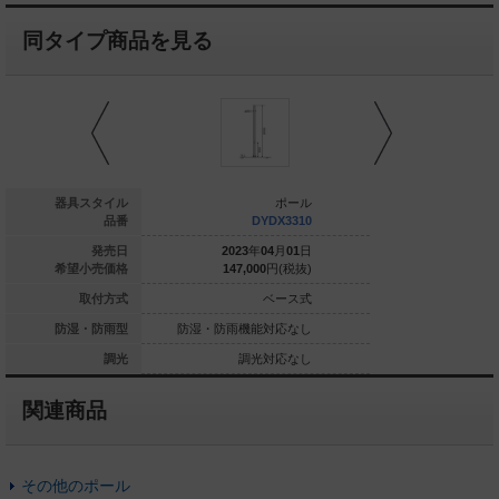
同タイプ商品を見る
ポール
器具スタイル
ポール
XDYD2893
品番
DYDX3310
DYD
023
年
04
月
01
日
発売日
2023
年
04
月
01
日
2023
年
0
011,300
円(税抜)
希望小売価格
147,000
円(税抜)
164,000
ベース式
取付方式
ベース式
雨機能対応なし
防湿・防雨型
防湿・防雨機能対応なし
防湿・防雨機能
調光対応なし
調光
調光対応なし
調光
関連商品
その他のポール