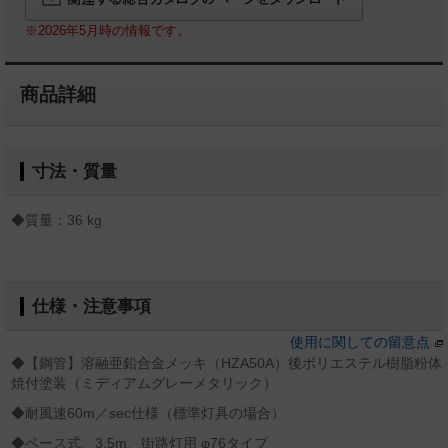
※2026年5月時の情報です。
商品詳細
寸法・質量
◆質量：36 kg
仕様・注意事項
使用に関しての留意点
◆【鋼管】溶融亜鉛合金メッキ（HZA50A）後ポリエステル樹脂粉体
焼付塗装（ミディアムグレーメタリック）
◆耐風速60m／sec仕様（標準灯具の場合）
◆ベース式、3.5m、街路灯用 φ76タイプ