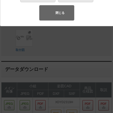
◆希望小売価格 243,400 円（税抜）
【上ポール】DYDX2310H
閉じる
【下ポール】DYDX2411H
取付図
データダウンロード
小組
姿図CAD
メイン
商品
取説
画像
仕様図
JPEG
PDF
DXF
SXF
XDYD2319H