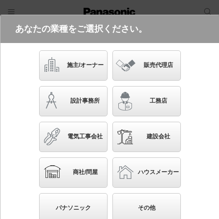
あなたの業種をご選択ください。
電気・建築設備（ビジネス）
フリーワード
品番・キーワード
検索
施主/オーナー
販売代理店
XDYD2319H
設計事務所
工務店
電気工事会社
建設会社
ブックマーク
NEW
かんたん照度計算
商社/問屋
ハウスメーカー
ベース式 ポール 街路灯用 φ76タイプ 3.5m
◆工場在庫品
パナソニック
その他