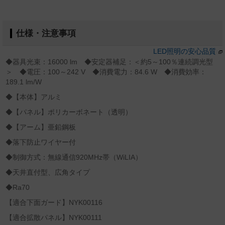
仕様・注意事項
LED照明の安心品質
◆器具光束：16000 lm ◆安定器補足：＜約5～100％連続調光型
＞ ◆電圧：100～242 V ◆消費電力：84.6 W ◆消費効率：
189.1 lm/W
◆【本体】アルミ
◆【パネル】ポリカーボネート（透明）
◆【アーム】亜鉛鋼板
◆落下防止ワイヤー付
◆制御方式：無線通信920MHz帯（WiLIA）
◆天井直付型、広角タイプ
◆Ra70
【適合下面ガード】NYK00116
【適合拡散パネル】NYK00111