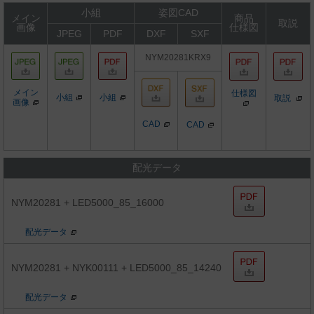
小組
姿図CAD
メイン
商品
取説
画像
仕様図
JPEG
PDF
DXF
SXF
NYM20281KRX9
メイン
仕様図
小組
小組
取説
画像
CAD
CAD
配光データ
NYM20281 + LED5000_85_16000
配光データ
NYM20281 + NYK00111 + LED5000_85_14240
配光データ