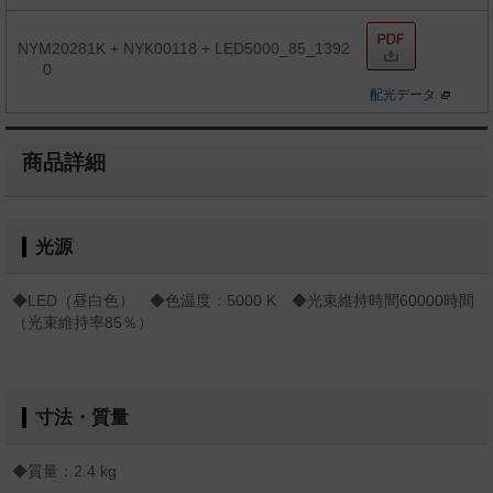
NYM20281K + NYK00118 + LED5000_85_1392
0
配光データ
商品詳細
光源
◆LED（昼白色） ◆色温度：5000 K ◆光束維持時間60000時間
（光束維持率85％）
寸法・質量
◆質量：2.4 kg