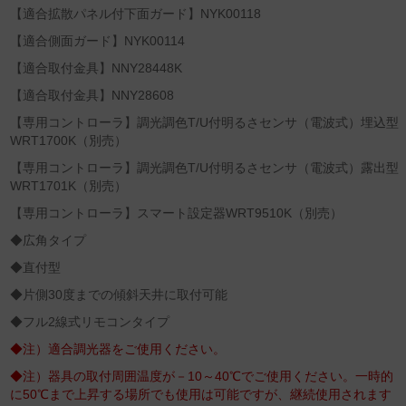
【適合拡散パネル付下面ガード】NYK00118
【適合側面ガード】NYK00114
【適合取付金具】NNY28448K
【適合取付金具】NNY28608
【専用コントローラ】調光調色T/U付明るさセンサ（電波式）埋込型
WRT1700K（別売）
【専用コントローラ】調光調色T/U付明るさセンサ（電波式）露出型
WRT1701K（別売）
【専用コントローラ】スマート設定器WRT9510K（別売）
◆広角タイプ
◆直付型
◆片側30度までの傾斜天井に取付可能
◆フル2線式リモコンタイプ
◆注）適合調光器をご使用ください。
◆注）器具の取付周囲温度が－10～40℃でご使用ください。一時的
に50℃まで上昇する場所でも使用は可能ですが、継続使用されます