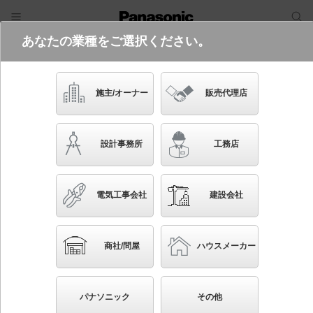
あなたの業種をご選択ください。
電気・建築設備（ビジネス）
フリーワード
品番・キーワード
検索
施主/オーナー
販売代理店
NYM20281 RX9
(代替品
NYM20281K RX9
)
生産終了
設計事務所
工務店
電気工事会社
建設会社
ブックマーク
NEW
かんたん照度計算
商社/問屋
ハウスメーカー
天井直付型 LED（昼白色） 高天井用照明器具 広角
タイプ 連続調光型調光タイプ（ライコン別売） パネ
パナソニック
その他
ル付型 水銀灯400形1灯器具相当 1500形