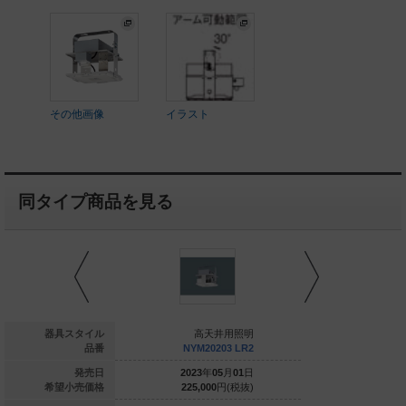
その他画像
イラスト
同タイプ商品を見る
高天井用照明
器具スタイル
高天井用照明
高天
NYM20225 LR2
品番
NYM20203 LR2
NYM202
023
年
05
月
01
日
発売日
2023
年
05
月
01
日
2023
年
0
442,000
円(税抜)
希望小売価格
225,000
円(税抜)
120,000