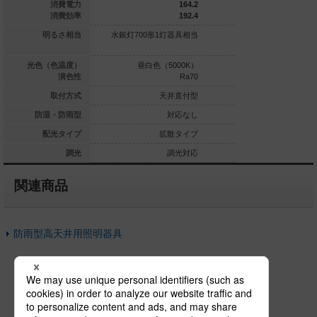
230.2
消費電力
164.2
183.7
消費効率
192.4
1000形1灯器
明るさ相当
水銀灯700形1灯器具相当
水銀灯400形1灯
具相当
白色（5000K）
光色（色温度）
昼白色（5000K）
昼白色（5
Ra70
演色性
Ra70
天井直付型
取付方式
天井直付型
天
対応なし
防湿・防雨型
対応なし
広角タイプ
配光タイプ
拡散タイプ
拡
調光対応
調光
調光対応
関連商品
防雨型高天井用照明器具