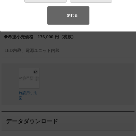
バリュアブル商品
（省エネ・デザイン性・配光制御など様々なご
要望にお応えできる商品群です。）
閉じる
◆生産終了品
◆希望小売価格 176,000 円（税抜）
LED内蔵、電源ユニット内蔵
施設用寸法
図
データダウンロード