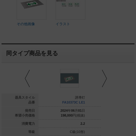
その他画像
イラスト
同タイプ商品を見る
誘導灯
器具スタイル
誘導灯
FA10386C LE1
品番
FA10373C LE1
FA1037
024
年
06
月
01
日
発売日
2024
年
06
月
01
日
2024
年
0
294,000
円(税抜)
希望小売価格
198,000
円(税抜)
198,000
2.3
消費電力
2.2
C級(10形)
等級
C級(10形)
C