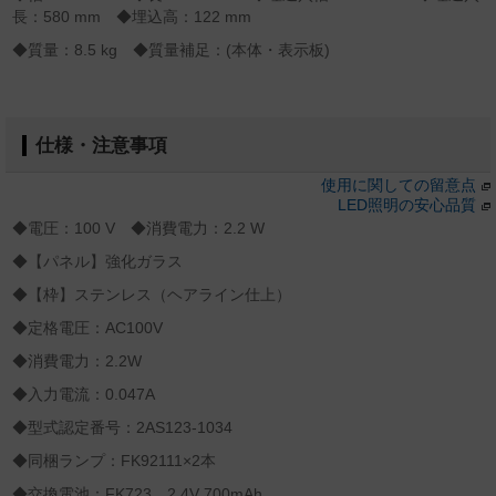
長：580 mm ◆埋込高：122 mm
◆質量：8.5 kg ◆質量補足：(本体・表示板)
仕様・注意事項
使用に関しての留意点
LED照明の安心品質
◆電圧：100 V ◆消費電力：2.2 W
◆【パネル】強化ガラス
◆【枠】ステンレス（ヘアライン仕上）
◆定格電圧：AC100V
◆消費電力：2.2W
◆入力電流：0.047A
◆型式認定番号：2AS123-1034
◆同梱ランプ：FK92111×2本
◆交換電池：FK723 2.4V 700mAh