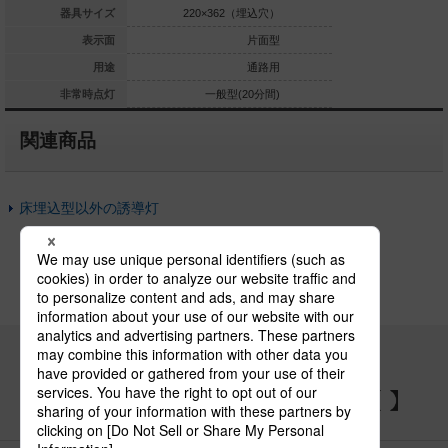
0×580（埋込穴）
器具サイズ
220×362（埋込穴）
220×362
片面型
表示面
片面型
通路用
用途
通路用
定格型(60分間)
非常時点灯
一般型(20分間)
一般型(
関連商品
床埋込型以外の誘導灯
パナソニックの電気設備 SNSアカウント