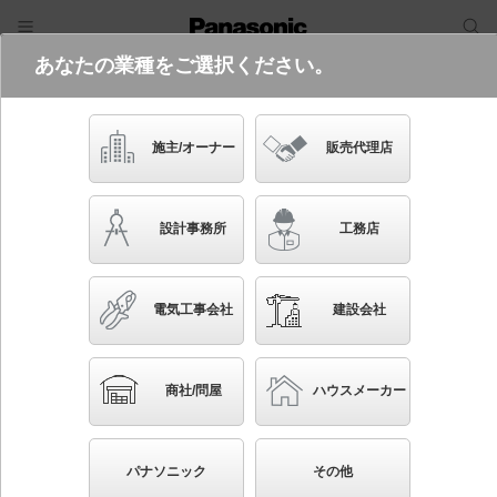
あなたの業種をご選択ください。
電気・建築設備（ビジネス）
フリーワード
品番・キーワード
検索
施主/オーナー
販売代理店
FA10383C LE1
(通路用片面型・両方向・表示板別売
設計事務所
工務店
り)
起動方式違いの商品を見る
電気工事会社
建設会社
ブックマーク
NEW
かんたん照度計算
商社/問屋
ハウスメーカー
床埋込型 LED 誘導灯 片面型・一般型（20分間）・
リニューアル対応型 防雨型・リモコン自己点検機能
パナソニック
その他
付・自己点検機能付／C級(10形) パネル付型