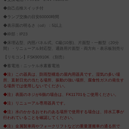
◆自己点検スイッチ付
◆ランプ交換の目安60000時間
◆表示面の明るさ（cd）：5以上
◆枠部：IP23
◆床埋込型、内照パネル式、C級(10形)、片面型・一般型（20分
間）・リニューアル対応型、通路用片面型・両方向・表示板別売り
【リモコン】FSK90910K （別売）
◆蓄電池：ニッケル水素蓄電池
◆注）この器具は、防雨型構造の屋内用器具です。湿気の多い場
所、直射日光の当たる場所、振動の強い場所、腐食性ガスの発生す
る場所では使用しないでください。
◆注）表面のネジが6個の場合は、FK11701をご使用ください。
◆注）リニューアル専用器具です。
◆注）水のかかるおそれのある場所で使用する場合は、排水工事が
行われていることを確認してください。
◆注）金属製車両やフォークリフトなどの重量運搬車の通る所で