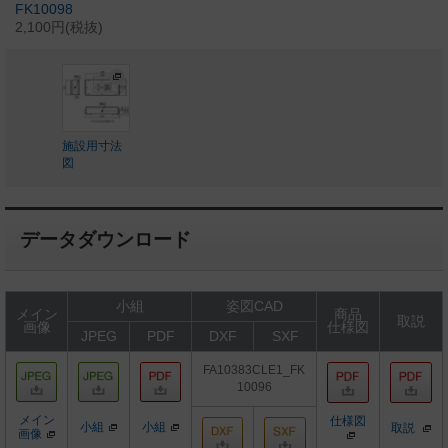
FK10098
2,100円(税抜)
施設用寸法
図
データダウンロード
小組
姿図CAD
メイン
商品
取説
画像
仕様図
JPEG
PDF
DXF
SXF
FA10383CLE1_FK
10096
メイン
仕様図
小組
小組
取説
画像