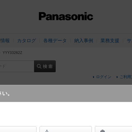
品情報
カタログ
各種データ
納入事例
業務支援
サ
YYY33262Z
ード
ログイン
ご利用
さい。
ポール取付型 LED（白色） ポールスポット
イプ 防雨型 SmartArchi（スマートアー