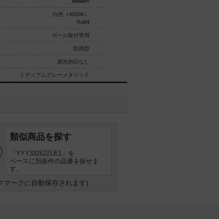
6450
lm
6450
lm
白色（4000K）
白色（4000K）
Ra84
Ra84
ポール取付専用
ポール取付専用
防雨型
防雨型
調光対応なし
調光対応なし
ミディアムグレーメタリック
ミディアムグレーメタリック
類似商品を探す
「YYY33262ZLE1」を
ベースに別条件の品番を探せま
す。
クマークに自動保存されます)