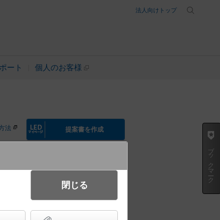
法人向けトップ
ポート
個人のお客様
方法
提案書を作成
ブックマーク
閉じる
ライト ビーム角28度・2灯用タ
キ） パネル付型