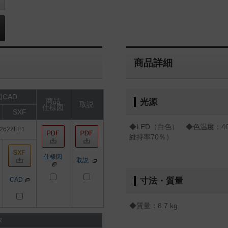
商品詳細
CAD
商品
光源
取説
仕様図
SXF
◆LED（白色） ◆色温度：40
262ZLE1
維持率70％）
仕様図
取説
CAD
寸法・質量
◆質量：8.7 kg
タ