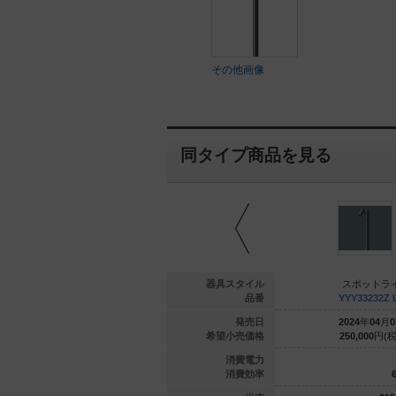
その他画像
同タイプ商品を見る
ットライト
スポットライト
器具スタイル
スポットラ
3184K LE1
YYY33194K LE1
品番
YYY33232Z 
年
10
月
01
日
2022
年
10
月
01
日
発売日
2024
年
04
月
0
000
円(税抜)
440,000
円(税抜)
希望小売価格
250,000
円(税
51.3
51.3
消費電力
64.9
64.9
消費効率
6