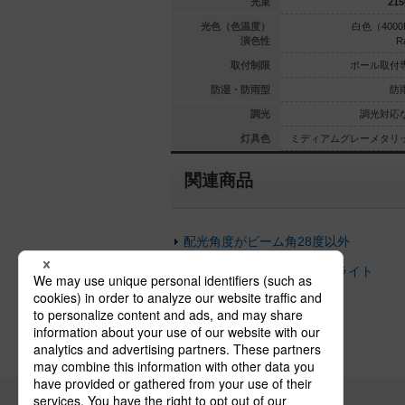
3330
lm
3330
lm
光束
215
（3000K）
電球色（3000K）
光色（色温度）
白色（4000
Ra84
Ra84
演色性
R
ル取付専用
ポール取付専用
取付制限
ポール取付
防雨型
防雨型
防湿・防雨型
防
光対応なし
調光対応なし
調光
調光対応
メタリック
ミディアムグレーメタリック
灯具色
ミディアムグレーメタリ
関連商品
配光角度がビーム角28度以外
本体の仕上が違うスポットライト