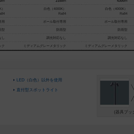
0
lm
2150
lm
4300
lm
K）
白色（4000K）
白色（4000K）
a84
Ra84
Ra84
専用
ポール取付専用
ポール取付専用
雨型
防雨型
防雨型
なし
調光対応なし
調光対応なし
ック
ミディアムグレーメタリック
ミディアムグレーメタリック
LED（白色）以外を使用
直付型スポットライト
(器具ブッ