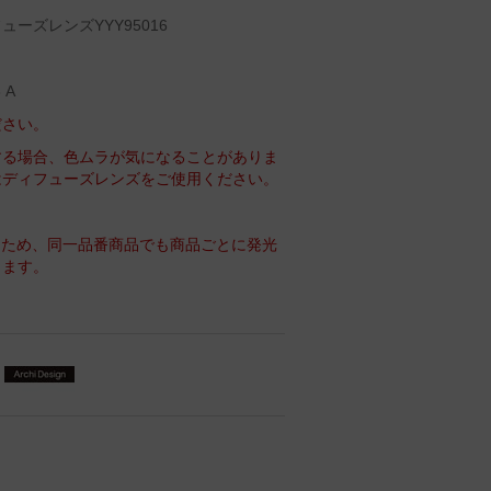
ーズレンズYYY95016
 A
ださい。
する場合、色ムラが気になることがありま
はディフューズレンズをご使用ください。
るため、同一品番商品でも商品ごとに発光
ります。