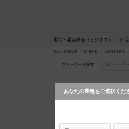
電気・建築設備（ビジネス）
商
電気・建築設備
照明器具
照明器具検索
フリーワード検索
品番・キーワ
あなたの業種をご選択くだ
YYY33262Z LE1