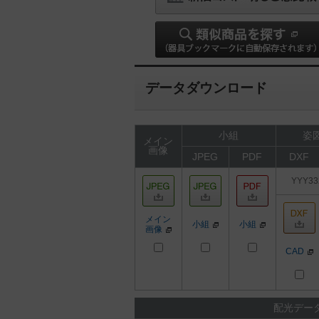
データダウンロード
小組
姿図
メイン
画像
JPEG
PDF
DXF
YYY33
メイン
小組
小組
画像
CAD
配光デー