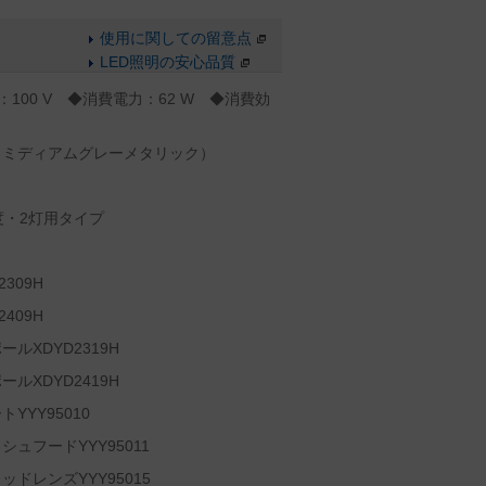
使用に関しての留意点
LED照明の安心品質
：100 V ◆消費電力：62 W ◆消費効
（ミディアムグレーメタリック）
度・2灯用タイプ
309H
409H
ルXDYD2319H
ルXDYD2419H
YY95010
ュフードYYY95011
ドレンズYYY95015