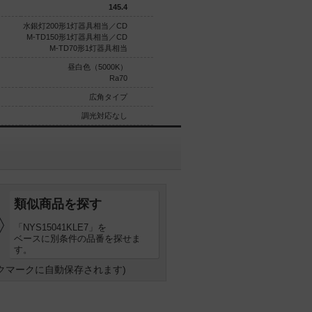
145.4
140.6
水銀灯200形1灯器具相当／CD
水銀灯100形1灯器具相当／CD
M-TD150形1灯器具相当／CD
M-TD70形1灯器具相当
M-TD70形1灯器具相当
昼白色（5000K）
昼白色（5000K）
Ra70
Ra70
広角タイプ
広角タイプ
調光対応なし
調光対応なし
類似商品を探す
「NYS15041KLE7」を
ベースに別条件の品番を探せま
す。
クマークに自動保存されます)