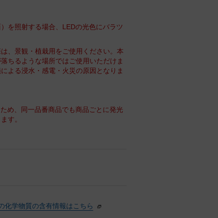
）を照射する場合、LEDの光色にバラツ
際は、景観・植栽用をご使用ください。本
が落ちるような場所ではご使用いただけま
損による浸水・感電・火災の原因となりま
るため、同一品番商品でも商品ごとに発光
ります。
の化学物質の含有情報はこちら