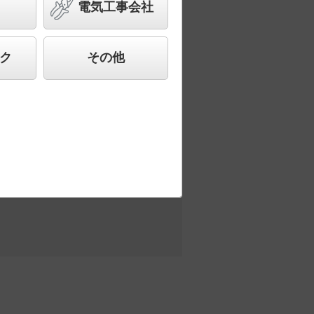
電気工事会社
した、高品質、快適性、先進性を備えた商
ク
その他