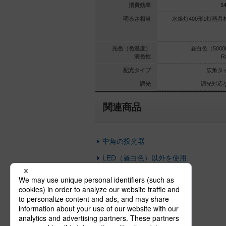
117.3
117.3
消費効率
14
具相当／CD
水銀灯250形1灯器具相当／CD
明るさ相当
水銀灯400形1灯器具
形1灯器具相当
M-TD150形1灯器具相当
（3000K）
電球色（3000K）
光色（色温度）
昼白色（5000
Ra80
Ra80
演色性
R
広角タイプ
広角タイプ
配光タイプ
広角タ
光対応なし
調光対応なし
調光
調光対応
関連商品
中角の投光器
LED（昼白色）以外を使用
広角の投光器