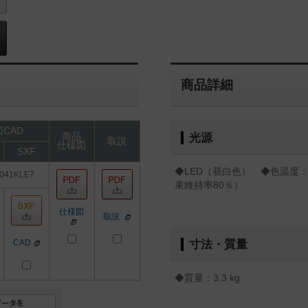
商品詳細
CAD
商品
光源
取説
仕様図
SXF
◆LED（昼白色） ◆色温度：5
041KLE7
束維持率80％）
仕様図
取説
CAD
寸法・質量
◆質量：3.3 kg