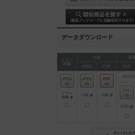
データダウンロード
小組
姿図
メイン
画像
JPEG
PDF
DXF
NYS15
メイン
小組
小組
画像
CAD