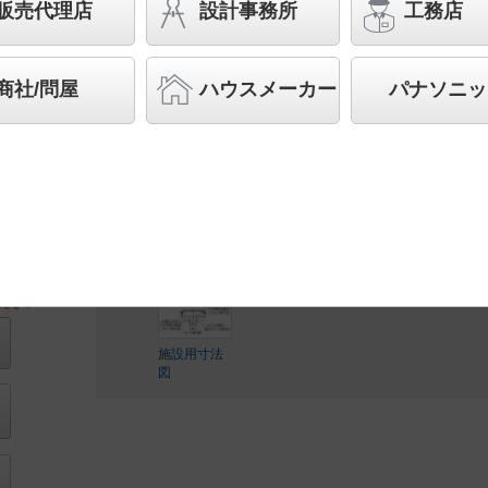
100形1灯器具相当／CDM-TD70形1灯器具相当
販売代理店
設計事務所
工務店
先端SSL商品※
（長寿命・省電力のLEDを主照明に
品群です。）※LEDを中心とする次世代半導体照明
商社/問屋
ハウスメーカー
パナソニッ
◆工場在庫品
◆希望小売価格 84,800 円（税抜）
LED内蔵、電源ユニット内蔵
ださい
施設用寸法
図