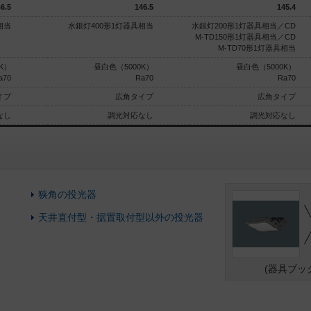
6.5
146.5
145.4
相当
水銀灯400形1灯器具相当
水銀灯200形1灯器具相当／CD
M-TD150形1灯器具相当／CD
M-TD70形1灯器具相当
K）
昼白色（5000K）
昼白色（5000K）
a70
Ra70
Ra70
イプ
広角タイプ
広角タイプ
なし
調光対応なし
調光対応なし
狭角の投光器
天井直付型・据置取付型以外の投光器
(器具ブッ