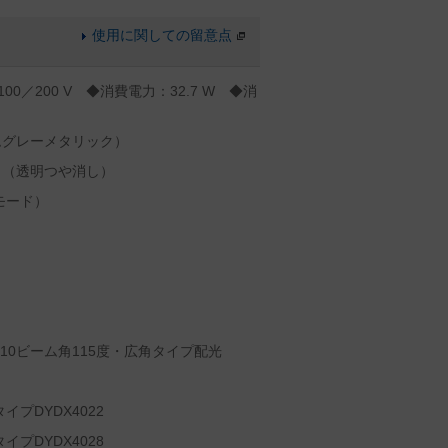
使用に関しての留意点
00／200 V ◆消費電力：32.7 W ◆消
ムグレーメタリック）
ト（透明つや消し）
モード）
10ビーム角115度・広角タイプ配光
イプDYDX4022
イプDYDX4028