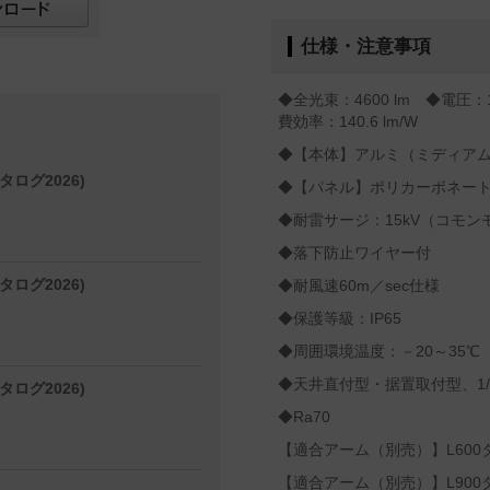
仕様・注意事項
◆全光束：4600 lm ◆電圧：1
費効率：140.6 lm/W
◆【本体】アルミ（ミディア
タログ2026)
◆【パネル】ポリカーボネー
◆耐雷サージ：15kV（コモン
◆落下防止ワイヤー付
タログ2026)
◆耐風速60m／sec仕様
◆保護等級：IP65
◆周囲環境温度：－20～35℃
◆天井直付型・据置取付型、1/
タログ2026)
◆Ra70
【適合アーム（別売）】L600タ
【適合アーム（別売）】L900タ