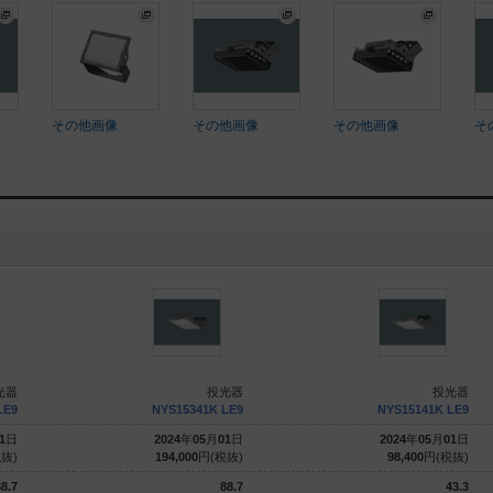
その他画像
その他画像
その他画像
そ
光器
投光器
投光器
LE9
NYS15341K LE9
NYS15141K LE9
1
日
2024
年
05
月
01
日
2024
年
05
月
01
日
抜)
194,000
円(税抜)
98,400
円(税抜)
8.7
88.7
43.3