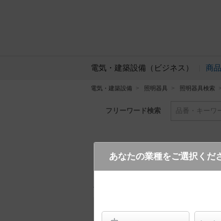
電気・建築設備（ビジネス）
商
電気・建築設備
照明器具
照明器具検索
フリーワード検索
品番・キーワ
あなたの業種をご選択くだ
NYS15041K LE7