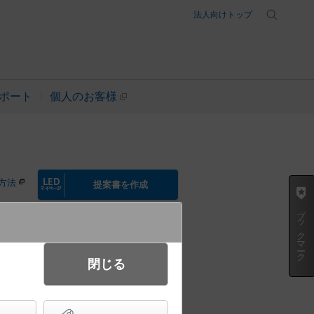
法人向けトップ
ポート
個人のお客様
方法
提案書を作成
ブックマーク
閉じる
小型投光器・スポットライト・モー
プ配光 防雨型 パネル付型 水銀灯