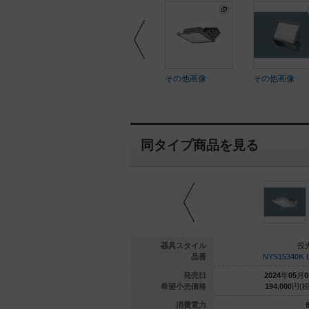
ラスト
イラスト
その他画像
その他画像
同タイプ商品を見る
投光器
投光器
器具スタイル
投
5243K LE9
NYS15242K LE9
品番
NYS15340K 
年
05
月
01
日
2024
年
05
月
01
日
発売日
2024
年
05
月
0
000
円(税抜)
121,000
円(税抜)
希望小売価格
194,000
円(税
68.2
68.2
消費電力
8