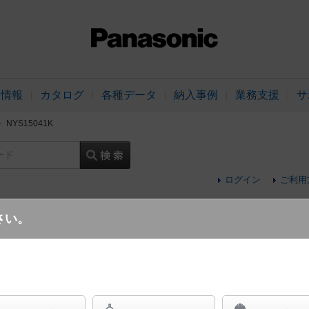
品情報
カタログ
各種データ
納入事例
業務支援
サ
NYS15041K
ード
ログイン
ご利用
さい。
天井直付型・据置取付型 LED（昼白色） 
ルライト 1/10ビーム角115度・広角タイ