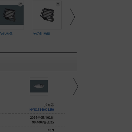
の他画像
その他画像
その他画像
その他画像
投光器
投光器
NYS15140K LE9
NYS15040K LE7
2024
年
05
月
01
日
2024
年
05
月
01
日
98,400
円(税抜)
84,800
円(税抜)
43.3
32.7