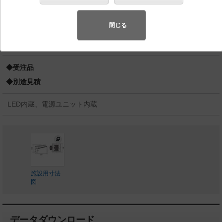
器具相当／高圧ナトリウム灯220形1灯器具相当／高圧ナ
トリウム灯180形1灯器具相当
閉じる
スペシャル商品
（先端技術や優れたデザイン性を持ち合わせ、快
適で先進的な照明環境をご提案する商品群です）
◆受注品
◆別途見積
LED内蔵、電源ユニット内蔵
施設用寸法
図
データダウンロード