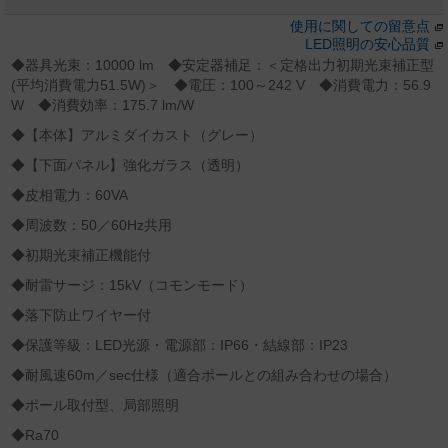
使用に関しての留意点
LED照明の安心品質
◆器具光束：10000 lm ◆安定器補足：＜定格出力初期光束補正型
(平均消費電力51.5W)＞ ◆電圧：100～242 V ◆消費電力：56.9
W ◆消費効率：175.7 lm/W
◆【本体】アルミダイカスト（グレー）
◆【下面パネル】強化ガラス（透明）
◆皮相電力：60VA
◆周波数：50／60Hz共用
◆初期光束補正機能付
◆耐雷サージ：15kV（コモンモード）
◆落下防止ワイヤー付
◆保護等級：LED光源・電源部：IP66・結線部：IP23
◆耐風速60m／sec仕様（適合ポールとの組み合わせの場合）
◆ポール取付型、局部照明
◆Ra70