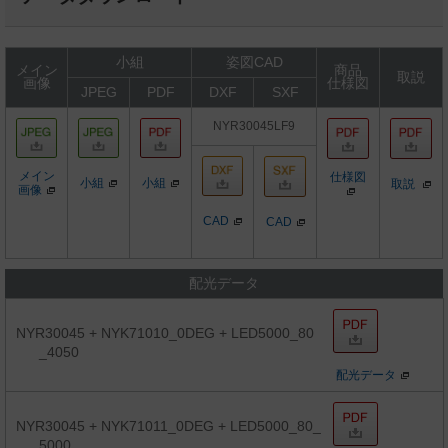
小組
姿図CAD
メイン
商品
取説
画像
仕様図
JPEG
PDF
DXF
SXF
NYR30045LF9
メイン
仕様図
小組
小組
取説
画像
CAD
CAD
配光データ
NYR30045 + NYK71010_0DEG + LED5000_80
_4050
配光データ
NYR30045 + NYK71011_0DEG + LED5000_80_
5000