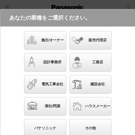
あなたの業種をご選択ください。
電気・建築設備（ビジネス）
フリーワード
品番・キーワード
検索
施主/オーナー
販売代理店
NYR30045 LF9
設計事務所
工務店
電気工事会社
建設会社
ブックマーク
NEW
かんたん照度計算
商社/問屋
ハウスメーカー
ポール取付型 LED（昼白色） 道路灯 局部照明 防
雨型・定格出力初期光束補正型 EEagle（イーグル）
パナソニック
その他
パネル付型 水銀灯400形1灯器具相当／水銀灯300形1灯