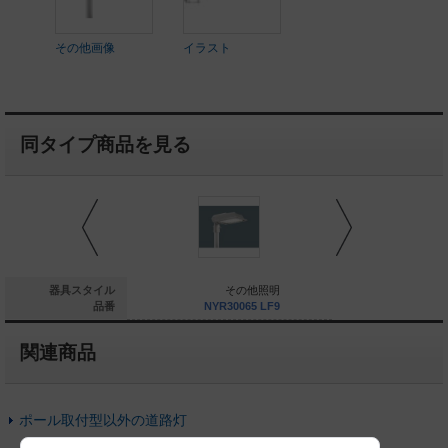
その他画像
イラスト
同タイプ商品を見る
街路灯
器具スタイル
その他照明
そ
NYR10051 LF9
品番
NYR30065 LF9
NYR300
関連商品
ポール取付型以外の道路灯