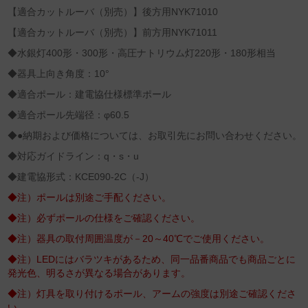
【適合カットルーバ（別売）】後方用NYK71010
【適合カットルーバ（別売）】前方用NYK71011
◆水銀灯400形・300形・高圧ナトリウム灯220形・180形相当
◆器具上向き角度：10°
◆適合ポール：建電協仕様標準ポール
◆適合ポール先端径：φ60.5
◆●納期および価格については、お取引先にお問い合わせください。
◆対応ガイドライン：q・s・u
◆建電協形式：KCE090-2C（-J）
◆注）ポールは別途ご手配ください。
◆注）必ずポールの仕様をご確認ください。
◆注）器具の取付周囲温度が－20～40℃でご使用ください。
◆注）LEDにはバラツキがあるため、同一品番商品でも商品ごとに
発光色、明るさが異なる場合があります。
◆注）灯具を取り付けるポール、アームの強度は別途ご確認くださ
い。