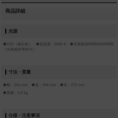
商品詳細
光源
◆LED（昼白色） ◆色温度：5000 K ◆光束維持時間60000時間
（光束維持率80％）
寸法・質量
◆幅：254 mm ◆長：394 mm ◆高：272 mm
◆質量：5.8 kg
仕様・注意事項