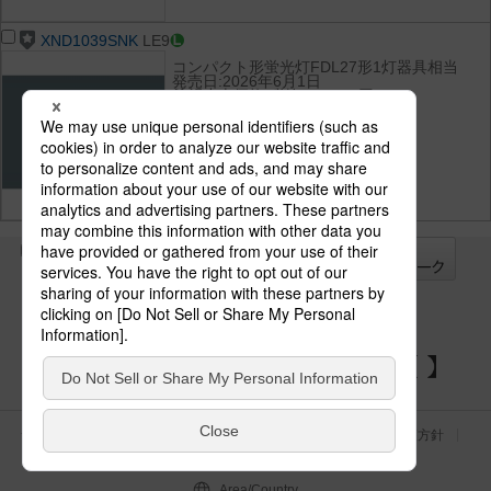
XND1039SNK
LE9
コンパクト形蛍光灯FDL27形1灯器具相当
発売日:2026年6月1日
希望小売価格(税抜):22,400円
光束:1015 lm
消費電力:7 W
消費効率:145 lm/W
光色(色温度):昼白色（5000K）
演色性:Ra85
全て
チェック
チェック
した器具を
パナソニックの電気設備 SNSアカウント
サイトのご利用にあたって
クッキーポリシー
個人情報保護方針
パナソニック ホールディングス
Area/Country