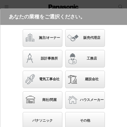
あなたの業種をご選択ください。
電気・建築設備（ビジネス）
ログイン
ご利用方法
照明器具検索
施主/オーナー
販売代理店
フリーワード
品番・キーワード
検索
設計事務所
工務店
検索条件 :
関連商品検索 浅型ダウンライト
電気工事会社
建設会社
条件を選び直す
ブックマーク
3799
検索結果
件
1/380
◀
▶
▼
商社/問屋
ハウスメーカー
生産終了品を省く
生産終了予定品を省く
パナソニック
その他