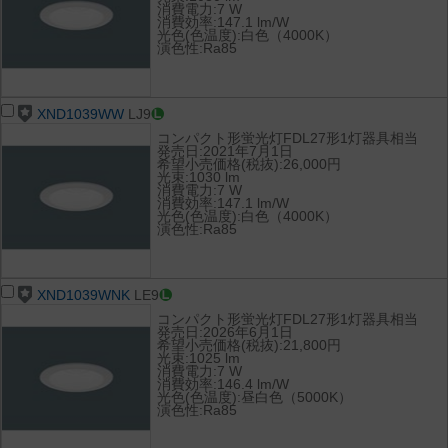
消費電力:7 W
消費効率:147.1 lm/W
光色(色温度):白色（4000K）
演色性:Ra85
XND1039WW
LJ9
コンパクト形蛍光灯FDL27形1灯器具相当
発売日:2021年7月1日
希望小売価格(税抜):26,000円
光束:1030 lm
消費電力:7 W
消費効率:147.1 lm/W
光色(色温度):白色（4000K）
演色性:Ra85
XND1039WNK
LE9
コンパクト形蛍光灯FDL27形1灯器具相当
発売日:2026年6月1日
希望小売価格(税抜):21,800円
光束:1025 lm
消費電力:7 W
消費効率:146.4 lm/W
光色(色温度):昼白色（5000K）
演色性:Ra85