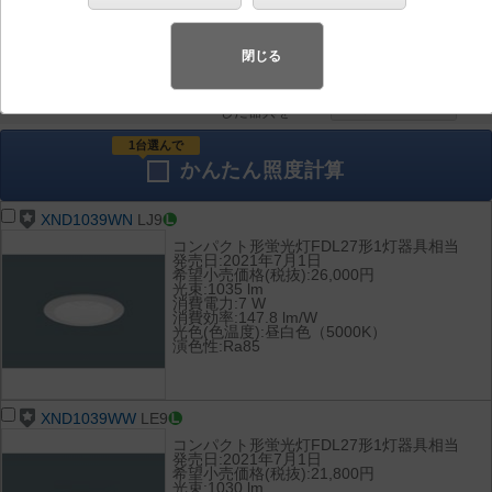
器具を比較
各種データ
して表示
ダウンロード
閉じる
全て
チェック
チェック
した器具を
1台選んで
かんたん
照度計算
XND1039WN
LJ9
コンパクト形蛍光灯FDL27形1灯器具相当
発売日:2021年7月1日
希望小売価格(税抜):26,000円
光束:1035 lm
消費電力:7 W
消費効率:147.8 lm/W
光色(色温度):昼白色（5000K）
演色性:Ra85
XND1039WW
LE9
コンパクト形蛍光灯FDL27形1灯器具相当
発売日:2021年7月1日
希望小売価格(税抜):21,800円
光束:1030 lm