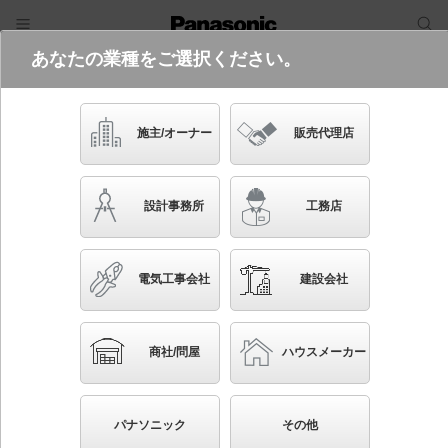
あなたの業種をご選択ください。
電気・建築設備（ビジネス）
ログイン
ご利用方法
照明器具検索
施主/オーナー
販売代理店
フリーワード
品番・キーワード
検索
設計事務所
工務店
検索条件 :
関連商品検索 浅型ダウンライト
電気工事会社
建設会社
条件を選び直す
ブックマーク
74
検索結果
件
1/8
◀
▶
▼
商社/問屋
ハウスメーカー
生産終了品を省く
生産終了予定品を省く
パナソニック
その他