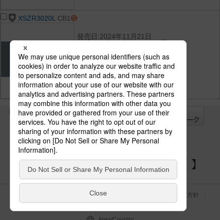
XSZR3020L
CB1
発売日:2024年11月21日
希望小売価格(税抜):25,000円
光束:545 lm
消費電力:6.6 W
消費効率:82.5 lm/W
光色(色温度):電球色（2700K）
演色性:Ra83
全て
チェック
チェック
した器具を
パナソニックの電気設備 SNSアカウント
サイトのご利用にあたって
クッキーポリシー
個人情報保護方針
パナソニック ホールディングス
Area/Country