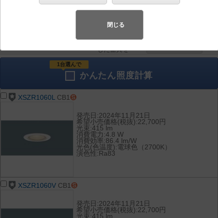
器具を比較
各種データ
して表示
ダウンロード
閉じる
全て
チェック
チェック
した器具を
1台選んで
かんたん
照度計算
XSZR1060L
CB1
発売日:2024年11月21日
希望小売価格(税抜):22,700円
光束:415 lm
消費電力:4.8 W
消費効率:86.4 lm/W
光色(色温度):電球色（2700K）
演色性:Ra83
XSZR1060V
CB1
発売日:2024年11月21日
希望小売価格(税抜):22,700円
光束:415 lm