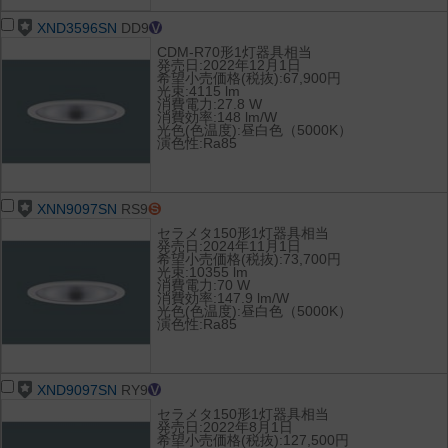
XND3596SN
DD9
CDM-R70形1灯器具相当
発売日:2022年12月1日
希望小売価格(税抜):67,900円
光束:4115 lm
消費電力:27.8 W
消費効率:148 lm/W
光色(色温度):昼白色（5000K）
演色性:Ra85
XNN9097SN
RS9
セラメタ150形1灯器具相当
発売日:2024年11月1日
希望小売価格(税抜):73,700円
光束:10355 lm
消費電力:70 W
消費効率:147.9 lm/W
光色(色温度):昼白色（5000K）
演色性:Ra85
XND9097SN
RY9
セラメタ150形1灯器具相当
発売日:2022年8月1日
希望小売価格(税抜):127,500円