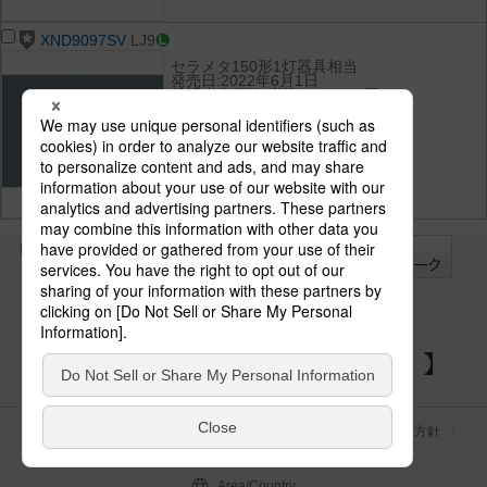
XND9097SV
LJ9
セラメタ150形1灯器具相当
発売日:2022年6月1日
希望小売価格(税抜):125,100円
光束:10125 lm
消費電力:68.8 W
消費効率:147.1 lm/W
光色(色温度):温白色（3500K）
演色性:Ra85
全て
チェック
チェック
した器具を
パナソニックの電気設備 SNSアカウント
サイトのご利用にあたって
クッキーポリシー
個人情報保護方針
パナソニック ホールディングス
Area/Country