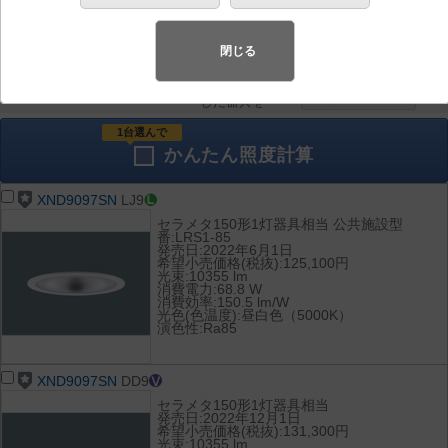
器具を比較
各種データ
して表示
ダウンロード
閉じる
全て
チェック
チェック
した器具を
1台選んで
かんたん
照度計算
XND9097SN
LJ9
セラメタ150形1灯器具相当 公共施設型
番:LRS1-85
発売日:2022年6月1日
希望小売価格(税抜):125,100円
光束:10355 lm
消費電力:68.8 W
消費効率:150.5 lm/W
光色(色温度):昼白色（5000K）
演色性:Ra85
XND9097SN
DD9
セラメタ150形1灯器具相当
発売日:2022年12月1日
希望小売価格(税抜):131,300円
光束:10355 lm