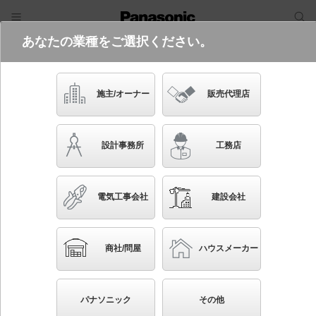
あなたの業種をご選択ください。
電気・建築設備（ビジネス）
ログイン
ご利用方法
照明器具検索
施主/オーナー
販売代理店
フリーワード
品番・キーワード
検索
設計事務所
工務店
検索条件 :
関連商品検索 LED（白色）以外を使用
電気工事会社
建設会社
条件を選び直す
ブックマーク
108
検索結果
件
1/11
◀
▶
▼
商社/問屋
ハウスメーカー
生産終了品を省く
生産終了予定品を省く
パナソニック
その他