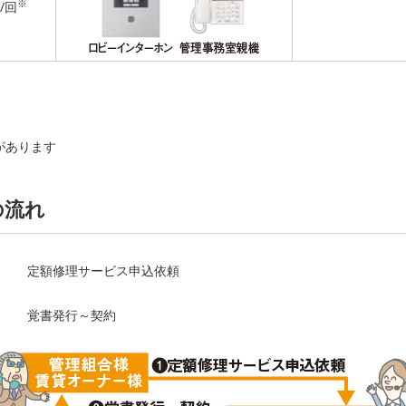
※
/回
があります
の流れ
定額修理サービス申込依頼
覚書発行～契約