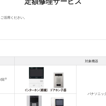
定額修理サービス
をご活用ください。
対象機器
※
/回
パナソニッ