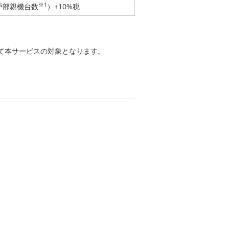
※1
住戸部親機台数
）+10%税
て本サービスの対象となります。