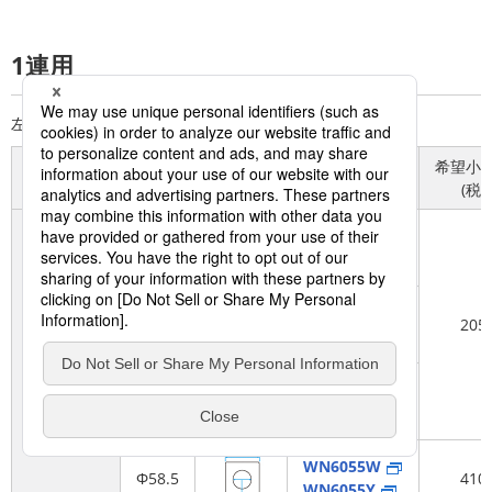
1連用
希望小
タイプ
姿図
品番
(税抜
WN6021W
角型
WN6021Y
WN6053W
Φ35.5
205
WN6053Y
モダン
プレート
WN6054W
Φ41.5
WN6054Y
WN6055W
Φ58.5
410
WN6055Y