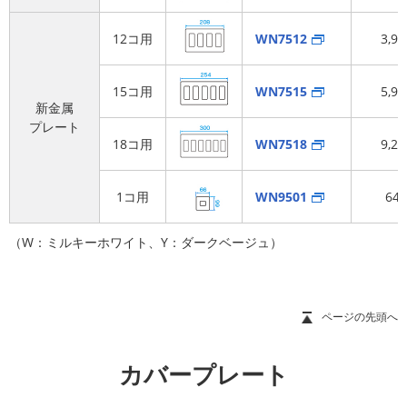
12コ用
WN7512
3,9
15コ用
WN7515
5,9
新金属
プレート
18コ用
WN7518
9,2
1コ用
WN9501
64
（W：ミルキーホワイト、Y：ダークベージュ）
ページの先頭へ
カバープレート