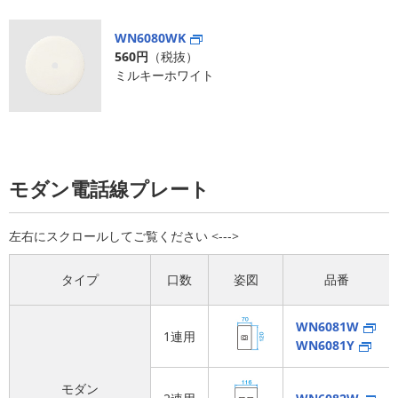
WN6080WK
560円
（税抜）
ミルキーホワイト
モダン電話線プレート
タイプ
口数
姿図
品番
WN6081W
1連用
WN6081Y
モダン