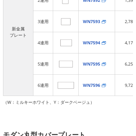
2連用
WN7592
1,39
3連用
WN7593
2,78
新金属
プレート
4連用
WN7594
4,17
5連用
WN7595
6,25
6連用
WN7596
9,72
（W：ミルキーホワイト、Y：ダークベージュ）
モダン丸型カバープレート