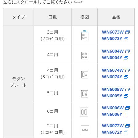
タイプ
口数
姿図
品番
3コ用
WN6073W
（2コ+1コ用）
WN6073Y
WN6004W
4コ用
WN6004Y
4コ用
WN6074W
（3コ+1コ用）
WN6074Y
モダン
プレート
WN6005W
5コ用
WN6005Y
WN6006W
6コ用
WN6006Y
2コ用
WN6072W
（1コ+1コ用）
WN6072Y