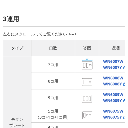
3連用
タイプ
口数
姿図
品番
WN6007W
7コ用
WN6007Y
WN6008W
8コ用
WN6008Y
WN6009W
9コ用
WN6009Y
5コ用
WN6075W
（3コ+1コ+1コ用）
WN6075Y
モダン
プレート
6コ用