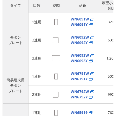
希望小
タイプ
口数
姿図
品番
(税抜
WN6091W
1連用
320
WN6091Y
モダン
WN6092W
2連用
630
プレート
WN6092Y
WN6093W
3連用
1,26
WN6093Y
WN6791W
1連用
500
WN6791Y
簡易耐火用
モダン
プレート
WN6792W
2連用
990
WN6792Y
1連用
WN65919
760