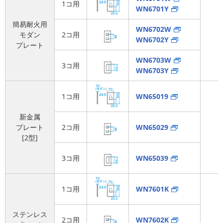
1コ用
WN6701Y
簡易耐火用
WN6702W
モダン
2コ用
WN6702Y
プレート
WN6703W
3コ用
WN6703Y
1コ用
WN65019
新金属
プレート
2コ用
WN65029
[2型]
3コ用
WN65039
1コ用
WN7601K
ステンレス
2コ用
WN7602K