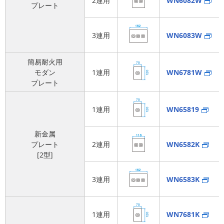
2連用
WN6082W
プレート
3連用
WN6083W
簡易耐火用
モダン
1連用
WN6781W
プレート
1連用
WN65819
新金属
プレート
2連用
WN6582K
[2型]
3連用
WN6583K
1連用
WN7681K