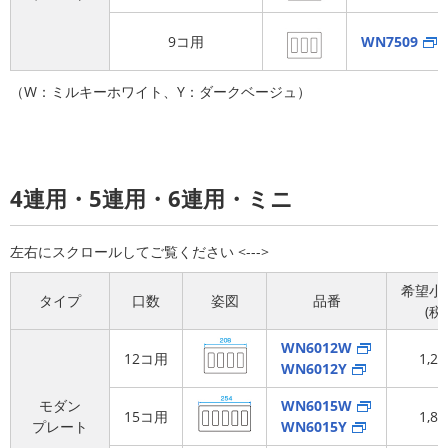
9コ用
WN7509
（W：ミルキーホワイト、Y：ダークベージュ）
4連用・5連用・6連用・ミニ
希望小
タイプ
口数
姿図
品番
(税
WN6012W
12コ用
1,2
WN6012Y
モダン
WN6015W
15コ用
1,8
プレート
WN6015Y