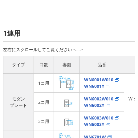
1連用
タイプ
口数
姿図
品番
WN6001W010
1コ用
WN6001Y
モダン
WN6002W010
W：
2コ用
プレート
WN6002Y
WN6003W010
3コ用
WN6003Y
WN6701W