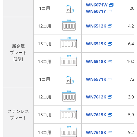
WN6071W
1コ用
20
WN6071Y
12コ用
WN6512K
4,2
15コ用
WN6515K
6,4
新金属
プレート
[2型]
18コ用
WN6518K
10,0
1コ用
WN6571K
72
12コ用
WN7612K
3,9
ステンレス
15コ用
WN7615K
5,9
プレート
18コ用
WN7618K
9,2