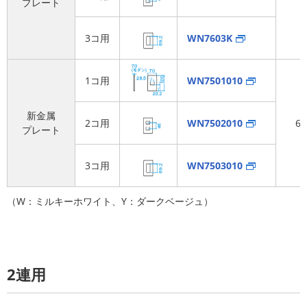
プレート
3コ用
WN7603K
1コ用
WN7501010
新金属
2コ用
WN7502010
6
プレート
3コ用
WN7503010
（W：ミルキーホワイト、Y：ダークベージュ）
2連用