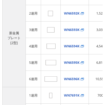
2連用
WN6592K
1,52
3連用
WN6593K
3,03
新金属
プレート
[2型]
4連用
WN6594K
4,54
5連用
WN6595K
6,81
6連用
WN6596K
10,59
1連用
WN7691K
700