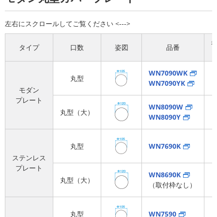
タイプ
口数
姿図
品番
WN7090WK
丸型
WN7090YK
モダン
プレート
WN8090W
丸型（大）
WN8090Y
丸型
WN7690K
ステンレス
プレート
WN8690K
丸型（大）
（取付枠なし）
丸型
WN7590