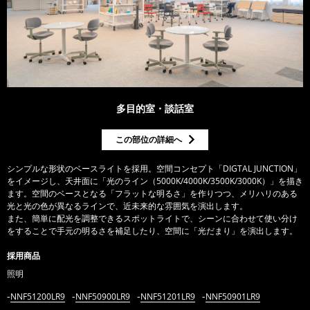
多目的室・談話室
この部位の詳細へ
シンプルな形状のベースライトを採用。空間コンセプト「DIGTAL JUNCTION」
をイメージし、天井面に「光のライン（5000K/4000K/3500K/3000K）」を描き
ます。空間のベースとなる「フラットな明るさ」を作りつつ、メリハリのある
光と光の色が異なるラインで、近未来的な雰囲気を演出します。
また、簡単に配光を調整できるスポットライトで、シーンに合わせて使い分け
をすることで手元の明るさを補足したり、空間に「光だまり」を演出します。
採用商品
照明
NNF51200LR9
NNF50900LR9
NNF51201LR9
NNF50901LR9