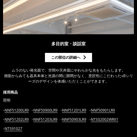
多目的室・談話室
この部位の詳細へ
ムラのない発光面で、空間や天井面にやわらかな光をもたらします。
側面からみても器具本体と光源の間に隙間がなく、意匠性にこだわったsBシリ
ーズのデザインを体感いただくことができます。
採用商品
照明
NNF51200LR9
NNF50900LR9
NNF51201LR9
NNF50901LR9
NNF51202LR9
NNF51203LR9
NNF50903LR9
NTS02002WRX1
NTS91027