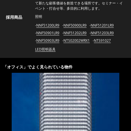
て新たな顧客価値を創造できる場所です。セミナー・イ
ベント・打合せ等、多目的に利用します。
照明
採用商品
NNF51200LR9
NNF50900LR9
NNF51201LR9
NNF50901LR9
NNF51202LR9
NNF51203LR9
NNF50903LR9
NTS02002WRX1
NTS91027
LED照明器具
「
オフィス
」でよく見られている物件